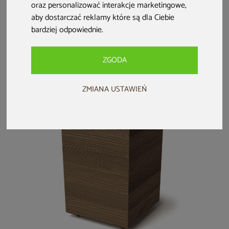
Doniczka
Donica ogrodowa
Doniczka
oraz personalizować interakcje marketingowe
,
ogrodowa
Prosperplast
ogrodowa
aby dostarczać reklamy które są dla Ciebie
Prosperplast Cano
Defora Concrete
Prosperplast Cano
bardziej odpowiednie
.
High Terracotta 13 l
Gray 106 l
High Concrete Gray
319 zł
289 zł
319 zł
13 l
darmowa dostawa
darmowa dostawa
darmowa dostawa
ZGODA
ZMIANA USTAWIEŃ