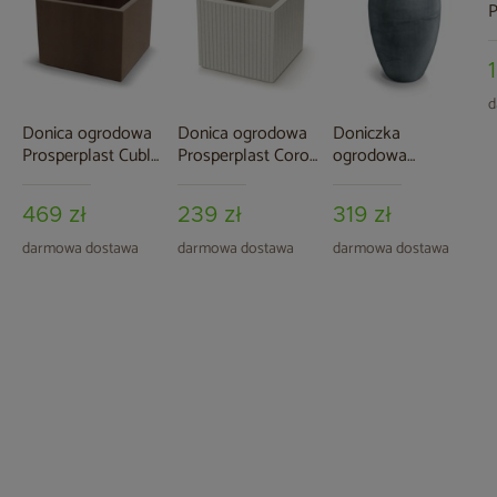
P
M
d
Donica ogrodowa
Donica ogrodowa
Doniczka
Prosperplast Cubla
Prosperplast Coro
ogrodowa
Square Corten Steel
Square Sand 24 l
Prosperplast Cano
91 l
High Concrete Gray
469 zł
239 zł
319 zł
13 l
darmowa dostawa
darmowa dostawa
darmowa dostawa