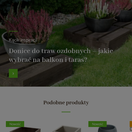
Kącik inspiracji
Donice do traw ozdobnych – jakie
wybrać na balkon i taras?
Podobne produkty
Nowość
Nowość
D