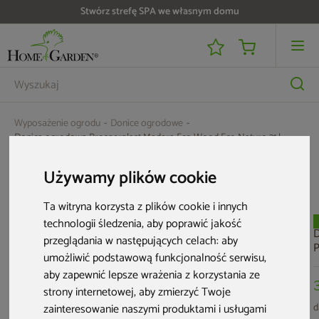
Stwórz strefę SPA we własnym domu
Wyposażenie ogrodu
Donice ogrodowe
Donica ogrodowa Prosperplast Madera Eco Wood Eco Naturo 31 l
Aktualne oferty
Używamy plików cookie
Ta witryna korzysta z plików cookie i innych
technologii śledzenia, aby poprawić jakość
Nowość
Nowość
Nowość
D
przeglądania w następujących celach:
aby
P
umożliwić podstawową funkcjonalność serwisu
,
R
aby zapewnić lepsze wrażenia z korzystania ze
3
strony internetowej
,
aby zmierzyć Twoje
d
zainteresowanie naszymi produktami i usługami