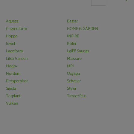
Aquess
Baster
Chemoform
HOME & GARDEN
Hoppo
INFIRE
Juwel
Köler
Lacoform
Leil® Saunas
Litex Garden
Mazzare
Megiw
MPI
Nordum
OxySpa
Prosperplast
Schatler
Siesta
Stewi
Terplant
TimberPlus
Vulkan