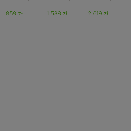
Alana 160 l szary
Arcado 460 l czarny
Verona 1000 l
granit
granitowy
859 zł
1 539 zł
2 619 zł