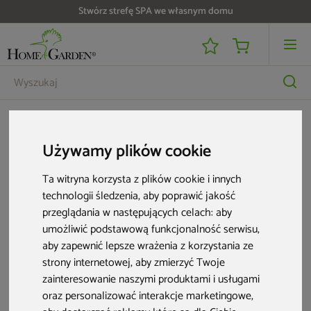
Stwórz strefę SPA we własnym domu
Wyposażenie ogrodu
Zbiorniki na deszczówkę
Zbieracz wody deszczowej z zaworem MPI brązowy
Używamy plików cookie
Ta witryna korzysta z plików cookie i innych
technologii śledzenia, aby poprawić jakość
przeglądania w następujących celach:
aby
umożliwić podstawową funkcjonalność serwisu
,
aby zapewnić lepsze wrażenia z korzystania ze
strony internetowej
,
aby zmierzyć Twoje
zainteresowanie naszymi produktami i usługami
oraz personalizować interakcje marketingowe
,