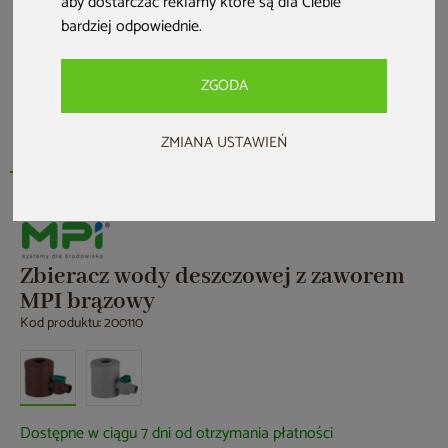
aby dostarczać reklamy które są dla Ciebie
bardziej odpowiednie
.
ZGODA
ZMIANA USTAWIEŃ
Zbieracz wody deszczowej z zaworem
MPI brązowy
Kod produktu: 200110
Dostępne w ciągu 7 dni od otrzymania płatności