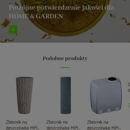
Potrójne potwierdzenie jakości dla
HOME & GARDEN
Podobne produkty
Z
d
R
1
Zbiornik na
Zbiornik na
Zbiornik na
deszczówkę MPI
deszczówkę MPI
deszczówkę MPI