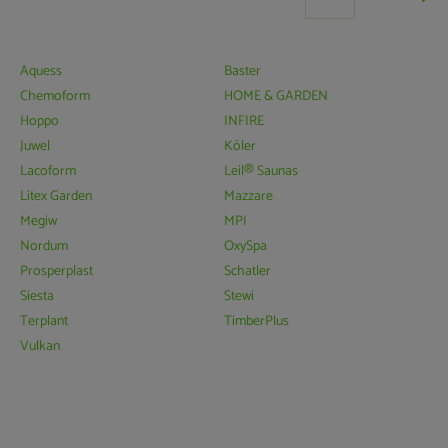
Aquess
Baster
Chemoform
HOME & GARDEN
Hoppo
INFIRE
Juwel
Köler
Lacoform
Leil® Saunas
Litex Garden
Mazzare
Megiw
MPI
Nordum
OxySpa
Prosperplast
Schatler
Siesta
Stewi
Terplant
TimberPlus
Vulkan