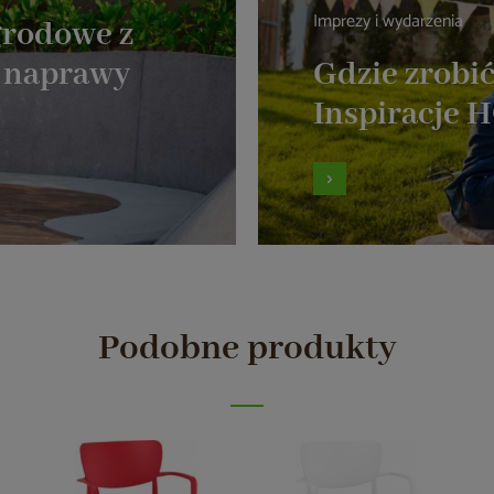
Imprezy i wydarzenia
grodowe z
k naprawy
Gdzie zrobi
Inspiracje
Podobne produkty