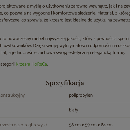
aprojektowane z myślą o użytkowaniu zarówno wewnątrz, jak i na ze
ie, co pozwala na wygodne i komfortowe siedzenie. Materiał, z które
feryczne, co sprawia, że krzesło jest idealne do użytku na zewnątrz,
ta to nowoczesny mebel najwyższej jakości, który z pewnością spełn
h użytkowników. Dzięki swojej wytrzymałości i odporności na uszk
e lat, a jednocześnie zachowa swoją estetyczną i elegancką formę.
kategorii
Krzesła HoReCa
.
Specyfikacja
konstrukcyjny
polipropylen
biały
zesła (szer. x gł. x wys.)
58 cm x 59 cm x 84 cm