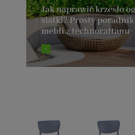
Jak naprawić krzesło o
siatki? Prosty poradni
mebli z technorattanu