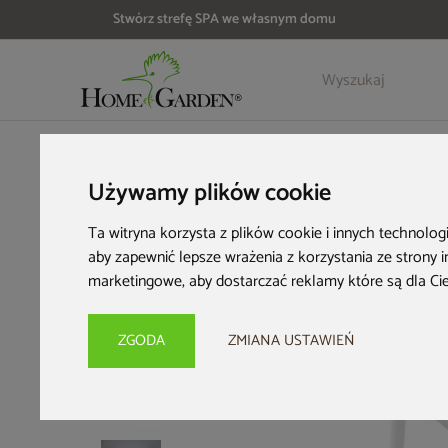
Stwórz strefę SPA we własnym domu
Szczegóły
Opinie
HOME & GARDEN
Meble dla biznesu
Krzesła HoReCa
Krz
Używamy plików cookie
Ta witryna korzysta z plików cookie i innych technolog
aby zapewnić lepsze wrażenia z korzystania ze strony 
marketingowe
,
aby dostarczać reklamy które są dla Ci
ZGODA
ZMIANA USTAWIEŃ