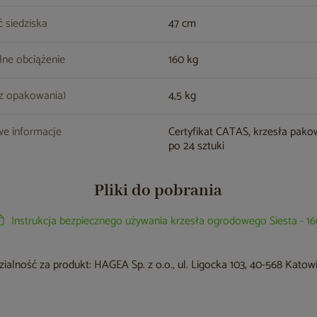
 siedziska
47 cm
ne obciążenie
160 kg
z opakowania)
4,5 kg
e informacje
Certyfikat CATAS, krzesła pak
po 24 sztuki
Pliki do pobrania
Instrukcja bezpiecznego używania krzesła ogrodowego Siesta - 1
alność za produkt: HAGEA Sp. z o.o., ul. Ligocka 103, 40-568 Katow