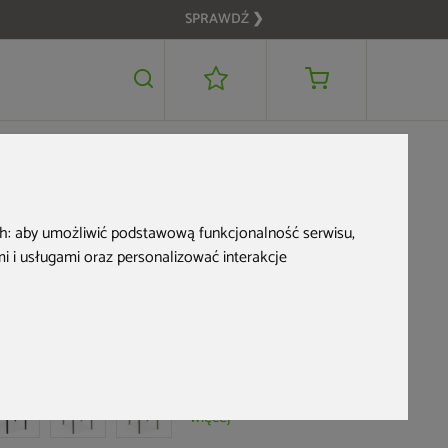
SPRAWDŹ ❯
319 zł
DODAJ DO KOSZYKA
ch:
aby umożliwić podstawową funkcjonalność serwisu
,
 i usługami oraz personalizować interakcje
Krzesło Siesta Paris
White
d produktu: 147112
+1
więcej