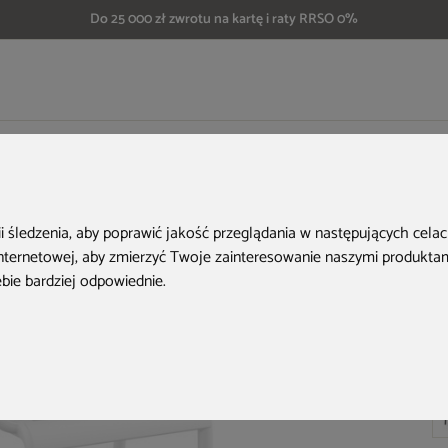
Do 25 000 zł zwrotu na kartę i raty RRSO 0%
esło Siesta Paris White
ii śledzenia, aby poprawić jakość przeglądania w następujących cela
internetowej
,
aby zmierzyć Twoje zainteresowanie naszymi produktami
ebie bardziej odpowiednie
.
Ko