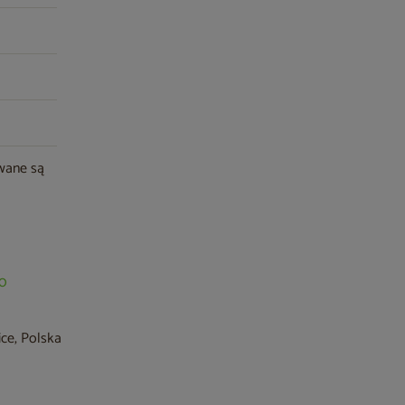
owane są
60
ice, Polska