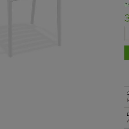
Do
O
N
W