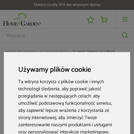
Stwórz strefę SPA we własnym domu
Meble dla biznesu
Krzesła HoReCa
Krzesło Siesta Lisa Black
Używamy plików cookie
Ta witryna korzysta z plików cookie i innych
technologii śledzenia, aby poprawić jakość
przeglądania w następujących celach:
aby
umożliwić podstawową funkcjonalność serwisu
,
aby zapewnić lepsze wrażenia z korzystania ze
strony internetowej
,
aby zmierzyć Twoje
zainteresowanie naszymi produktami i usługami
oraz personalizować interakcje marketingowe
,