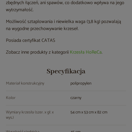
zbędnych łączeń, ani spawów, co dodatkowo wpływa na jego
wytrzymałość.
Możliwość sztaplowania i niewielka waga (3,8 kg) pozwalają
na wygodne przechowywanie krzeseł.
Posiada certyfikat CATAS
Zobacz inne produkty z kategorii
Krzesła HoReCa
.
Specyfikacja
Materiał konstrukcyjny
polipropylen
Kolor
czarny
Wymiary krzesła (szer. x gł. x
54 cm x 53 cm x 82 cm
wys.)