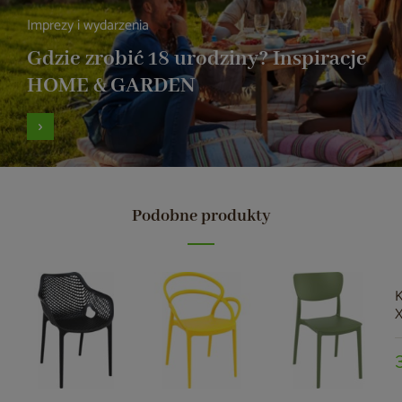
Imprezy i wydarzenia
Gdzie zrobić 18 urodziny? Inspiracje
HOME & GARDEN
Podobne produkty
K
X