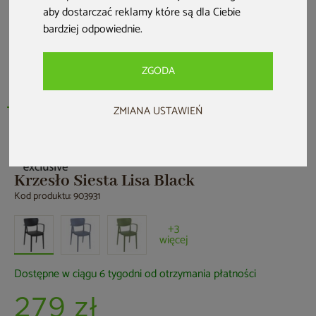
aby dostarczać reklamy które są dla Ciebie
bardziej odpowiednie
.
ZGODA
ZMIANA USTAWIEŃ
Krzesło Siesta Lisa Black
Kod produktu: 903931
+3
więcej
Dostępne w ciągu 6 tygodni od otrzymania płatności
279 zł