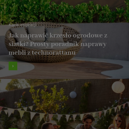
Kącik inspiracji
Jak naprawić krzesło ogrodowe z
siatki? Prosty poradnik naprawy
mebli z technorattanu