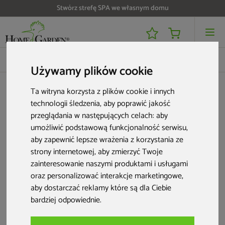
Stwórz strefę SPA we własnym domu
Używamy plików cookie
Stewi
Ta witryna korzysta z plików cookie i innych
technologii śledzenia, aby poprawić jakość
Stewi
przeglądania w następujących celach:
aby
umożliwić podstawową funkcjonalność serwisu
,
Rozwiń
Niektóre firmy mają bardzo wąską specjalizację, ale to dzięki temu
aby zapewnić lepsze wrażenia z korzystania ze
potrafią dopracować swoje produkty w najmniejszych szczegółach.
strony internetowej
,
aby zmierzyć Twoje
3 produkty
Właśnie tak jest ze
szwajcarską marką Stewi, założoną w 1947 roku.
zainteresowanie naszymi produktami i usługami
Jej asortyment, w tym głównie
suszarki do prania
, wyróżnia się
eleganckim designem, wytrzymałością i długą żywotnością.
oraz personalizować interakcje marketingowe
,
aby dostarczać reklamy które są dla Ciebie
Sprawdzi się on w mniejszych mieszkaniach, dużych domach, a także w
bardziej odpowiednie
.
przestrzeniach wewnętrznych i zewnętrznych. Marka stawia na
rozwiązania, które pomagają wygodnie zorganizować przestrzeń i
ułatwiają użytkownikom wykonywanie codziennych obowiązków.