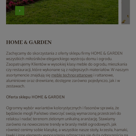
HOME & GARDEN
Zachęcamy do skorzystania z oferty sklepu firmy HOME & GARDEN
wszystkich miłośników eleganckiego wystroju domu i ogrodu.
Zaopatrujemy Klientów w wysokiej klasy meble do ogrodu, mieszkania
czy restauracji, które wykonane są z najlepszych materiałów. W naszym
asortymencie znajdują się
meble technorattanowe
i rattanowe,
aluminiowe oraz drewniane, dostępne zarówno pojedynczo, jak i w
zestawach.
Oferta sklepu HOME & GARDEN
Ogromny wybór wariantów kolorystycznych i fasonów sprawia, że
będziecie mogli Państwo stworzyć swoją wymarzoną przestrzeń do
relaksu i nadać terenom zielonym unikalną aranżację. Stawiamy
zarówno na nowoczesne trendy w branży mebli ogrodowych, jak
również cenimy sobie klasykę, a wszystkie nasze stoły, krzesła, hamaki,
ławki i inne elementy wyposażenia odznaczają się dużą odpornością na