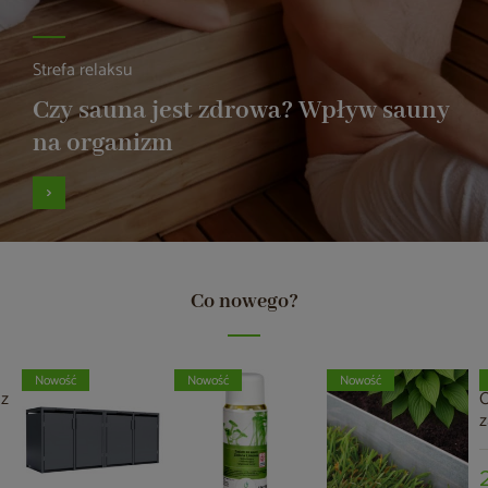
Strefa relaksu
Czy sauna jest zdrowa? Wpływ sauny
na organizm
Co nowego?
Nowość
Nowość
Nowość
z
O
z
p
w