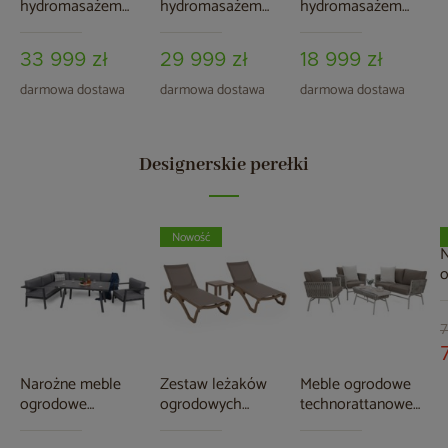
hydromasażem
hydromasażem
hydromasażem
Aquess Pleasure
Aquess Soulmate
Aquess Zenya 1201
5202 5-osobowa
3202 3-osobowa
3-osobowa
33 999 zł
29 999 zł
18 999 zł
Sterling White /
OAK
darmowa dostawa
darmowa dostawa
darmowa dostawa
Designerskie perełki
Nowość
N
t
U
T
7
Narożne meble
Zestaw leżaków
Meble ogrodowe
ogrodowe
ogrodowych
technorattanowe
aluminiowe Miami
Monako Taupe /
Tasos Cream /
Grey / Window
Taupe ze stolikiem
Latte