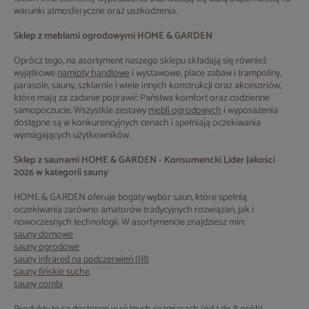
warunki atmosferyczne oraz uszkodzenia.
Sklep z meblami ogrodowymi HOME & GARDEN
Oprócz tego, na asortyment naszego sklepu składają się również
wyjątkowe
namioty handlowe
i wystawowe, place zabaw i trampoliny,
parasole, sauny, szklarnie i wiele innych konstrukcji oraz akcesoriów,
które mają za zadanie poprawić Państwa komfort oraz codzienne
samopoczucie. Wszystkie zestawy
mebli ogrodowych
i wyposażenia
dostępne są w konkurencyjnych cenach i spełniają oczekiwania
wymagających użytkowników.
Sklep z saunami HOME & GARDEN - Konsumencki Lider Jakości
2026 w kategorii sauny
HOME & GARDEN oferuje bogaty wybór saun, które spełnią
oczekiwania zarówno amatorów tradycyjnych rozwiązań, jak i
nowoczesnych technologii. W asortymencie znajdziesz min:
sauny domowe
sauny ogrodowe
sauny infrared na podczerwień (IR)
sauny fińskie suche
sauny combi