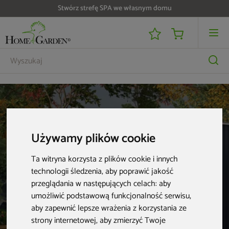
Stwórz strefę SPA we własnym domu
Do 25 000 zł zwrotu na kartę i raty RRSO 0%
Sklep stacjonarny
Używamy plików cookie
Odwiedź
Ta witryna korzysta z plików cookie i innych
technologii śledzenia, aby poprawić jakość
największy
przeglądania w następujących celach:
aby
salon SPA
umożliwić podstawową funkcjonalność serwisu
,
aby zapewnić lepsze wrażenia z korzystania ze
strony internetowej
,
aby zmierzyć Twoje