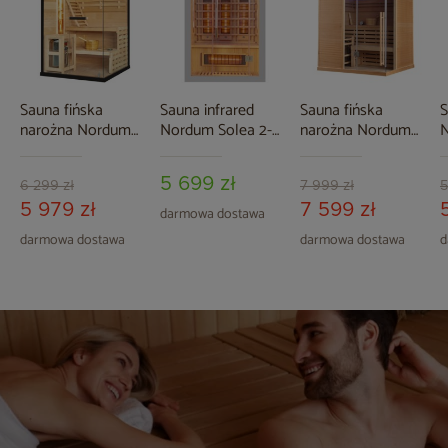
Sauna fińska
Sauna infrared
Sauna fińska
S
narożna Nordum
Nordum Solea 2-
narożna Nordum
N
Pure 2-osobowa
osobowa szara
Pure One 3-
czarna
osobowa naturalna
5 699 zł
6 299 zł
7 999 zł
5
5 979 zł
7 599 zł
darmowa dostawa
darmowa dostawa
darmowa dostawa
d