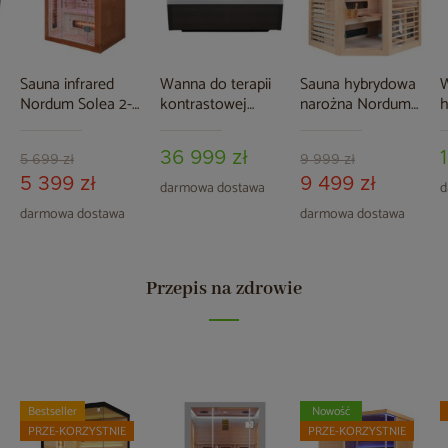
Sauna infrared
Wanna do terapii
Sauna hybrydowa
W
Nordum Solea 2-
kontrastowej
narożna Nordum
y
osobowa WiFi
Aquess DuoTherm
Combi 3-osobowa
A
brązowa
7001 2-osobowa
naturalna
2
36 999 zł
5 699 zł
9 999 zł
5 399 zł
9 499 zł
darmowa dostawa
d
darmowa dostawa
darmowa dostawa
Przepis na zdrowie
Bestseller
Nowość
PRZE-KORZYSTNIE
PRZE-KORZYSTNIE