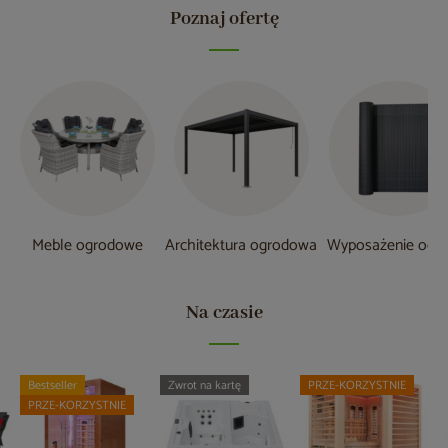
Poznaj ofertę
u
Meble ogrodowe
Architektura ogrodowa
Wyposażenie ogr
Na czasie
Bestseller
Zwrot na kartę
PRZE-KORZYSTNIE
PRZE-KORZYSTNIE