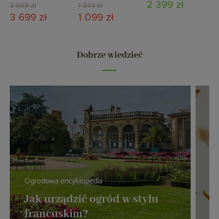
2 399 zł
Grey
3 999 zł
1 349 zł
3 699 zł
1 099 zł
Dobrze wiedzieć
Ogrodowa encyklopedia
Z 
Jak urządzić ogród w stylu
P
francuskim?
j