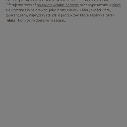
Produkty te są dostępne w różnych rozmiarach (od 1 do 8 osób).
Oferujemy również
sauny drewniane
,
narożne
oraz wyposażone w
piece
elektryczne
lub na
drewno
. Jako Konsumencki Lider Jakości 2026,
gwarantujemy najwyższy standard produktów, które zapewnią pełen
relaks i komfort w domowym zaciszu.