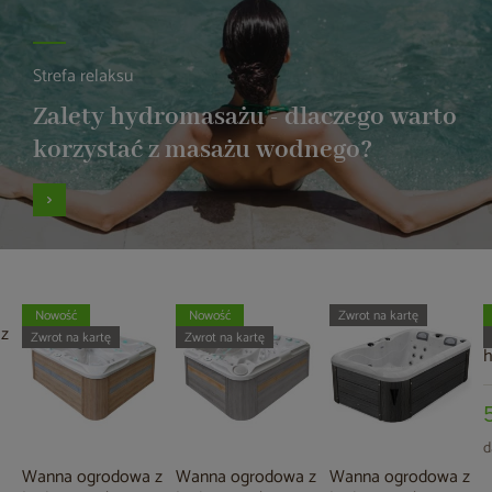
Strefa relaksu
Zalety hydromasażu - dlaczego warto
korzystać z masażu wodnego?
Nowość
Nowość
Zwrot na kartę
z
W
Zwrot na kartę
Zwrot na kartę
A
d
Wanna ogrodowa z
Wanna ogrodowa z
Wanna ogrodowa z