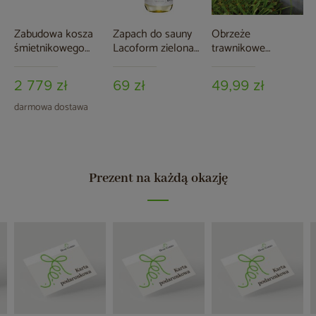
Zabudowa kosza
Zapach do sauny
Obrzeże
śmietnikowego
Lacoform zielona
trawnikowe
TOP BOX Basic 4 x
limonka 250 ml
Terplant 119 x 13 cm
120 l
(4 szt.)
2 779 zł
69 zł
49,99 zł
darmowa dostawa
Prezent na każdą okazję