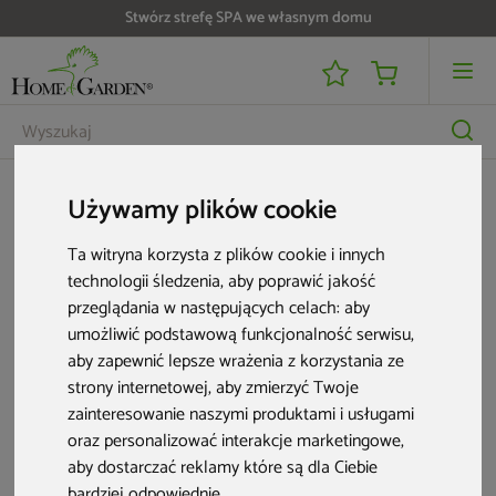
Stwórz strefę SPA we własnym domu
Karty podarunkowe
Karta podarunkowa 250 zł
Używamy plików cookie
Ta witryna korzysta z plików cookie i innych
technologii śledzenia, aby poprawić jakość
przeglądania w następujących celach:
aby
umożliwić podstawową funkcjonalność serwisu
,
aby zapewnić lepsze wrażenia z korzystania ze
strony internetowej
,
aby zmierzyć Twoje
zainteresowanie naszymi produktami i usługami
oraz personalizować interakcje marketingowe
,
aby dostarczać reklamy które są dla Ciebie
bardziej odpowiednie
.