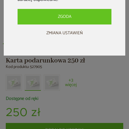
ZGODA
ZMIANA USTAWIEŃ
Karta podarunkowa 250 zł
Kod produktu: 527905
+3
więcej
Dostępne od ręki
250 zł