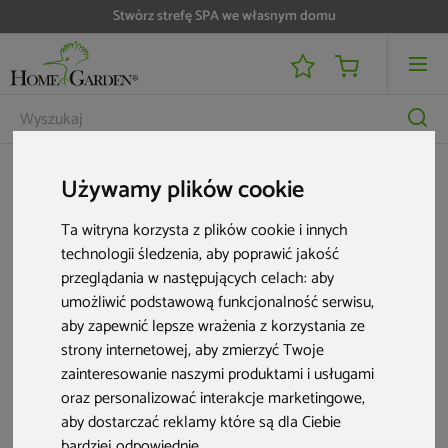
Stwórz strefę SPA we własnym domu
Karty podarunkowe
Karta podarunkowa 1500 zł
Używamy plików cookie
Ta witryna korzysta z plików cookie i innych
technologii śledzenia, aby poprawić jakość
przeglądania w następujących celach:
aby
umożliwić podstawową funkcjonalność serwisu
,
aby zapewnić lepsze wrażenia z korzystania ze
strony internetowej
,
aby zmierzyć Twoje
zainteresowanie naszymi produktami i usługami
oraz personalizować interakcje marketingowe
,
aby dostarczać reklamy które są dla Ciebie
bardziej odpowiednie
.