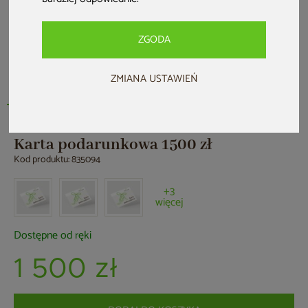
ZGODA
ZMIANA USTAWIEŃ
Karta podarunkowa 1500 zł
Kod produktu: 835094
+3
więcej
Dostępne od ręki
1 500 zł