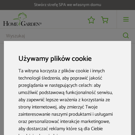
Stwórz strefę SPA we własnym domu
Köler
Używamy plików cookie
Köler
Ta witryna korzysta z plików cookie i innych
Köler – więcej powodów do spędzania czasu z bliskimi
technologii śledzenia, aby poprawić jakość
Rozwiń
przeglądania w następujących celach:
aby
Wiosenne wieczory, czas spędzany w ogrodzie z bliskimi i rozmowy do
10 produktów
umożliwić podstawową funkcjonalność serwisu
,
późna to chwile, które nieodłącznie kojarzą się z sezonem grillowym.
Marka Köler dba o to, aby takich okazji było w Twoim życiu jak
aby zapewnić lepsze wrażenia z korzystania ze
najwięcej.
W jej ofercie znajdziesz solidne grille wykonane z trwałych
strony internetowej
,
aby zmierzyć Twoje
materiałów, które posłużą Ci przez wiele sezonów.
Dodatkowo mają
zainteresowanie naszymi produktami i usługami
uniwersalny wygląd i będą świetnie prezentować się zarówno na tarasie,
jak i w ogrodzie.
oraz personalizować interakcje marketingowe
,
aby dostarczać reklamy które są dla Ciebie