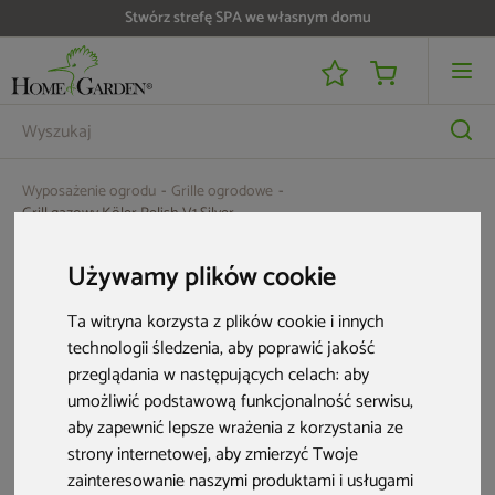
Stwórz strefę SPA we własnym domu
Wyposażenie ogrodu
Grille ogrodowe
Grill gazowy Köler Relish V1 Silver
Używamy plików cookie
Ta witryna korzysta z plików cookie i innych
technologii śledzenia, aby poprawić jakość
przeglądania w następujących celach:
aby
umożliwić podstawową funkcjonalność serwisu
,
aby zapewnić lepsze wrażenia z korzystania ze
strony internetowej
,
aby zmierzyć Twoje
zainteresowanie naszymi produktami i usługami