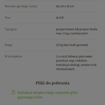
Rozmiar górnego rusztu
65 cm x 15 cm
Moc
16 kW
Typ gazu
propan-butan lub propan (butla
max. 11 kg z kołnierzem)
Waga
37 kg (bez butli gazowej)
W komplecie
2 x ruszt żeliwny, pokrowiec
premium, wąż, reduktor,
instrukcja obsługi, zestaw śrub
montażowych
Pliki do pobrania
Instrukcja bezpiecznego używania grilla
gazowego Köler