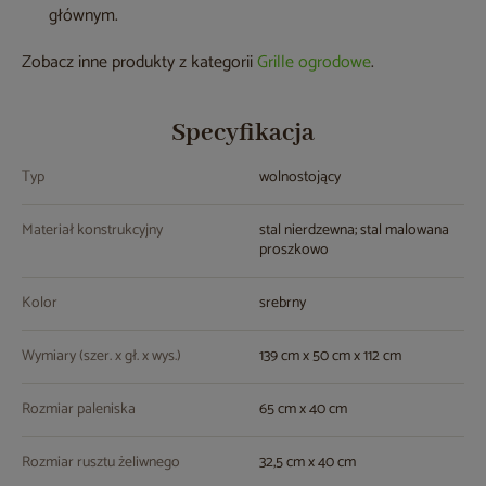
głównym.
Zobacz inne produkty z kategorii
Grille ogrodowe
.
Specyfikacja
Typ
wolnostojący
Materiał konstrukcyjny
stal nierdzewna; stal malowana
proszkowo
Kolor
srebrny
Wymiary (szer. x gł. x wys.)
139 cm x 50 cm x 112 cm
Rozmiar paleniska
65 cm x 40 cm
Rozmiar rusztu żeliwnego
32,5 cm x 40 cm