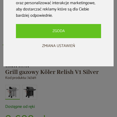
oraz personalizować interakcje marketingowe
,
aby dostarczać reklamy które są dla Ciebie
bardziej odpowiednie
.
ZGODA
ZMIANA USTAWIEŃ
Grill gazowy Köler Relish V1 Silver
Kod produktu: 747411
Dostępne od ręki