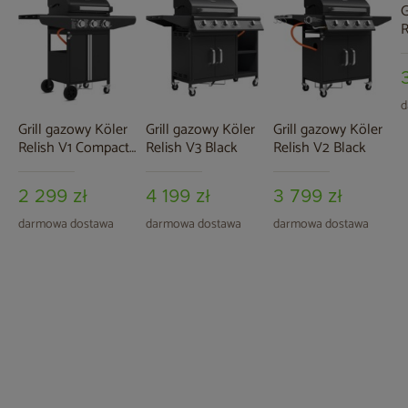
G
R
d
Grill gazowy Köler
Grill gazowy Köler
Grill gazowy Köler
Relish V1 Compact
Relish V3 Black
Relish V2 Black
Black
2 299 zł
4 199 zł
3 799 zł
darmowa dostawa
darmowa dostawa
darmowa dostawa