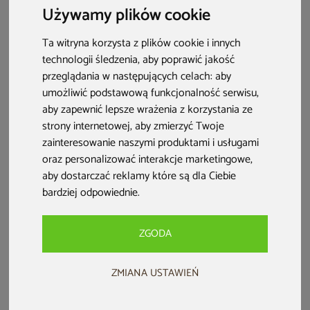
Używamy plików cookie
Ta witryna korzysta z plików cookie i innych
technologii śledzenia, aby poprawić jakość
przeglądania w następujących celach:
aby
umożliwić podstawową funkcjonalność serwisu
,
aby zapewnić lepsze wrażenia z korzystania ze
strony internetowej
,
aby zmierzyć Twoje
zainteresowanie naszymi produktami i usługami
oraz personalizować interakcje marketingowe
,
aby dostarczać reklamy które są dla Ciebie
bardziej odpowiednie
.
Jak działa grill gazowy? To musisz wiedzieć!
Grill gazowy szybko się nagrzewa i możesz zacząć
ZGODA
przygotowywać potrawy w kilka chwil po odpaleniu rusztu.
ZMIANA USTAWIEŃ
Dzięki szynom aromatyzującym dania zachowują
charakterystyczny grillowy smak i zapach bez dymu z