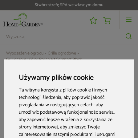
Stwórz strefę SPA we własnym domu
Wyposażenie ogrodu
Grille ogrodowe
Grill gazowy Köler Relish V1 Compact Black
Używamy plików cookie
Ta witryna korzysta z plików cookie i innych
technologii śledzenia, aby poprawić jakość
przeglądania w następujących celach:
aby
umożliwić podstawową funkcjonalność serwisu
,
aby zapewnić lepsze wrażenia z korzystania ze
strony internetowej
,
aby zmierzyć Twoje
zainteresowanie naszymi produktami i usługami