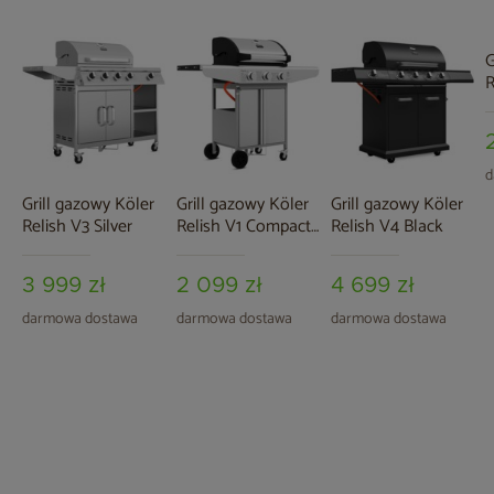
G
R
d
Grill gazowy Köler
Grill gazowy Köler
Grill gazowy Köler
Relish V3 Silver
Relish V1 Compact
Relish V4 Black
Silver
3 999 zł
2 099 zł
4 699 zł
darmowa dostawa
darmowa dostawa
darmowa dostawa