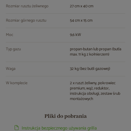
Rozmiar rusztu żeliwnego
27 cm x 40 cm
Rozmiar górnego rusztu
54 cm x 15 cm
Moc
9,6 kW
Typ gazu
propan-butan lub propan (butla
max. 11 kg z kołnierzem)
Waga
32 kg (bez butli gazowej)
W komplecie
2 x ruszt żeliwny, pokrowiec
premium, wąż, reduktor,
instrukcja obsługi, zestaw śrub
montażowych
Pliki do pobrania
Instrukcja bezpiecznego używania grilla