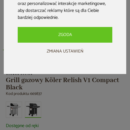
oraz personalizować interakcje marketingowe
,
aby dostarczać reklamy które są dla Ciebie
bardziej odpowiednie
.
ZGODA
ZMIANA USTAWIEŃ
Grill gazowy Köler Relish V1 Compact
Black
Kod produktu: 669837
Dostępne od ręki