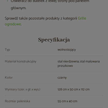
Otwieracz do butelek z lewej strony pod panelem
głównym.
Sprawdź także pozostałe produkty z kategorii
Grille
ogrodowe
.
Specyfikacja
Typ
wolnostojący
Materiał konstrukcyjny
stal nierdzewna; stal malowana
proszkowo
Kolor
czarny
Wymiary (szer. x gł. x wys.)
128 cm x 50 cm x 112 cm
Rozmiar paleniska
55 cm x 40 cm