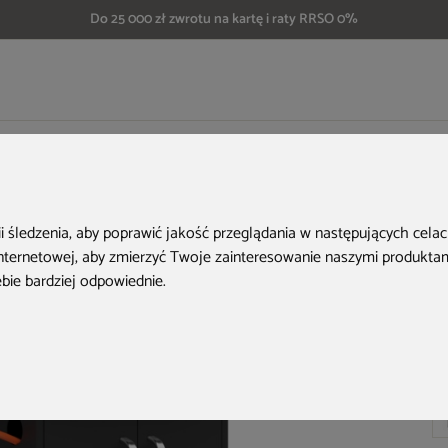
Do 25 000 zł zwrotu na kartę i raty RRSO 0%
Grill gazowy Köler Relish V2 Black
ii śledzenia, aby poprawić jakość przeglądania w następujących cela
internetowej
,
aby zmierzyć Twoje zainteresowanie naszymi produktami
ebie bardziej odpowiednie
.
Ko