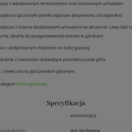
ywa z wbudowanym termometrem oraz izolowanym uchwytem.
syboost (pozostałe palniki odpalane bezpośrenio od zapalnika).
obocze z trzema dodatkowymi uchwytami na akcesoria. Lewy blat 
oczny, idealny do przygotowywania potraw w garnkach.
ka z dedykowanym miejscem na butlę gazową.
skrętne z hamulcem ułatwiające przemieszczanie grilla.
k z lewej strony pod panelem głównym.
kategorii
Grille ogrodowe
.
Specyfikacja
wolnostojący
konstrukcyjny
stal nierdzewna