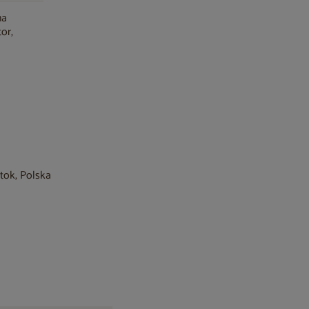
na
or,
stok, Polska