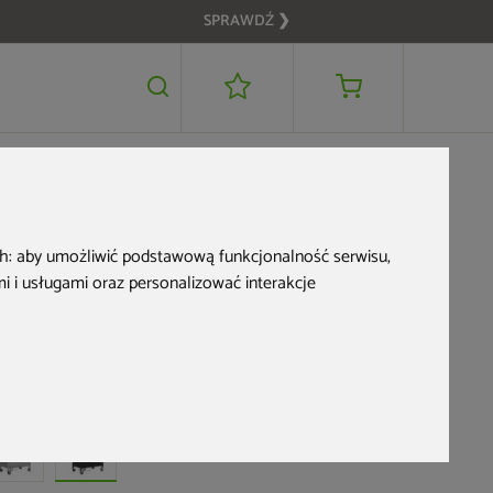
SPRAWDŹ ❯
3 799 zł
DODAJ DO KOSZYKA
ch:
aby umożliwić podstawową funkcjonalność serwisu
,
 i usługami oraz personalizować interakcje
Grill gazowy Köler
Relish V2 Black
d produktu: 141289