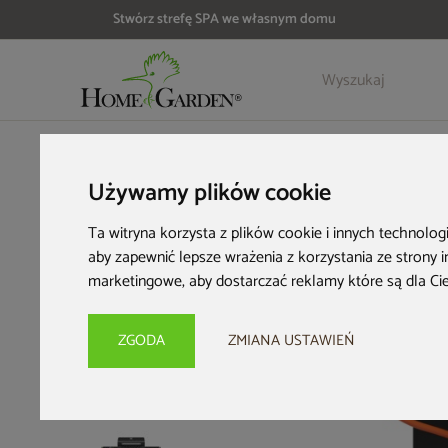
Stwórz strefę SPA we własnym domu
Szczegóły
Opinie
HOME & GARDEN
Wyposażenie ogrodu
Grille ogrodowe
Używamy plików cookie
Ta witryna korzysta z plików cookie i innych technolog
aby zapewnić lepsze wrażenia z korzystania ze strony 
marketingowe
,
aby dostarczać reklamy które są dla Ci
ZGODA
ZMIANA USTAWIEŃ