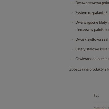
Dwuwarstwowa pokr
System rozpalania Ea
Dwa wygodne blaty r
nierdzewny palnik b
Dwuskrzydłowa szaf
Cztery stalowe koła 
Otwieracz do butele
Zobacz inne produkty z 
Typ
Materiał 