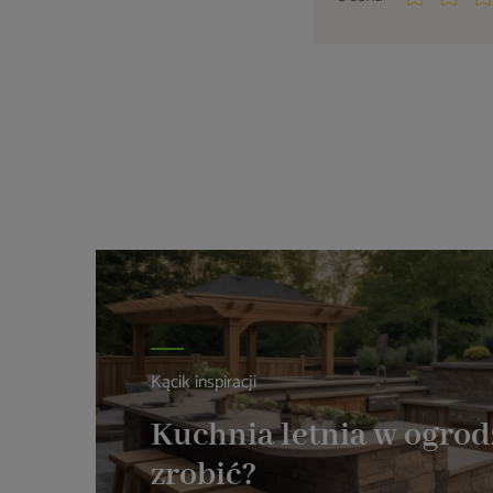
Kącik inspiracji
Kuchnia letnia w ogrodz
zrobić?