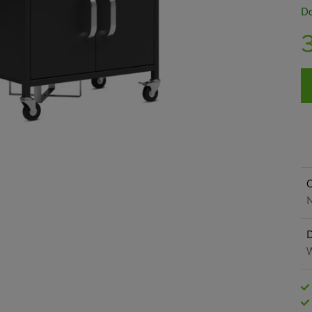
Do
O
N
W