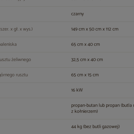
czarny
zer. x gł. x wys.)
149 cm x 50 cm x 112 cm
paleniska
65 cm x 40 cm
usztu żeliwnego
32,5 cm x 40 cm
górnego rusztu
65 cm x 15 cm
16 kW
propan-butan lub propan (butla 
z kołnierzem)
44 kg (bez butli gazowej)