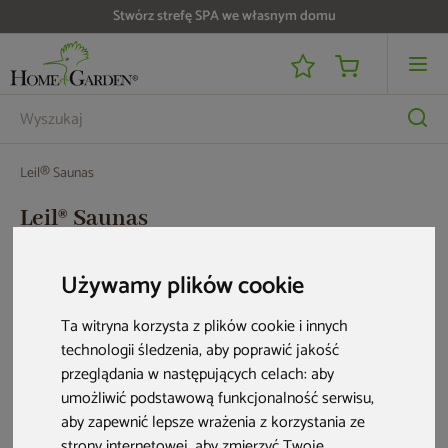
Do 25 000 zł zwrotu na kartę i raty RRSO 0%
Leil® Saunas
Leil® Saunas
26 produktów
Używamy plików cookie
Ta witryna korzysta z plików cookie i innych
Nowość
Nowość
technologii śledzenia, aby poprawić jakość
przeglądania w następujących celach:
aby
umożliwić podstawową funkcjonalność serwisu
,
aby zapewnić lepsze wrażenia z korzystania ze
strony internetowej
,
aby zmierzyć Twoje