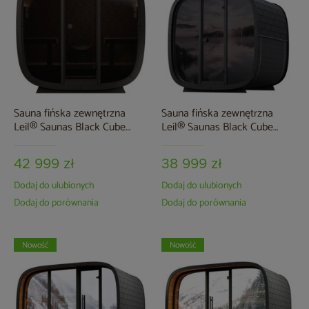
Sauna fińska zewnętrzna
Sauna fińska zewnętrzna
Leil® Saunas Black Cube
Leil® Saunas Black Cube
Premium 4-osobowa
Comfort 6-osobowa
42 999 zł
38 999 zł
Dodaj do ulubionych
Dodaj do ulubionych
Dodaj do porównania
Dodaj do porównania
Nowość
Nowość