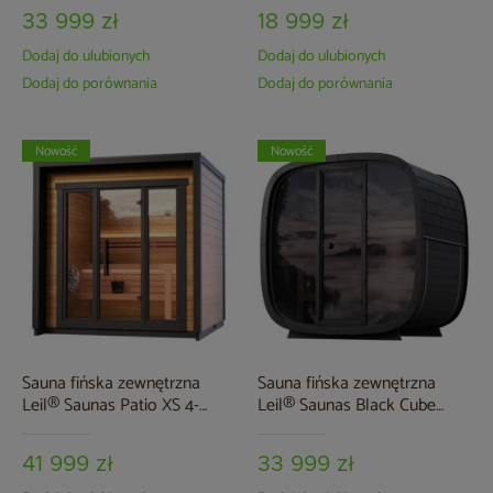
33 999 zł
18 999 zł
Dodaj do ulubionych
Dodaj do ulubionych
Dodaj do porównania
Dodaj do porównania
Nowość
Nowość
Sauna fińska zewnętrzna
Sauna fińska zewnętrzna
Leil® Saunas Patio XS 4-
Leil® Saunas Black Cube
osobowa
Classic 4-osobowa
41 999 zł
33 999 zł