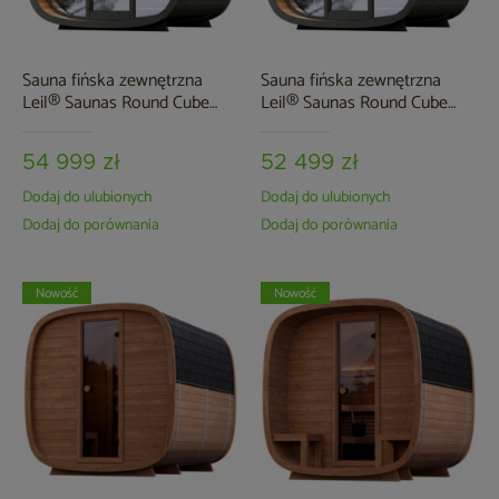
Sauna fińska zewnętrzna
Sauna fińska zewnętrzna
Leil® Saunas Round Cube
Leil® Saunas Round Cube
Mini 2.4 5-osobowa
Mini 2.0 4-osobowa
54 999 zł
52 499 zł
Dodaj do ulubionych
Dodaj do ulubionych
Dodaj do porównania
Dodaj do porównania
Nowość
Nowość