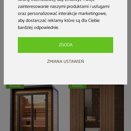
zainteresowanie naszymi produktami i usługami
oraz personalizować interakcje marketingowe
,
aby dostarczać reklamy które są dla Ciebie
bardziej odpowiednie
.
Sauna fińska zewnętrzna
Sauna fińska Leil® Saunas
Leil® Saunas Patio L 5-
Como 2-osobowa
osobowa
ZGODA
61 999 zł
19 999 zł
Dodaj do ulubionych
Dodaj do ulubionych
ZMIANA USTAWIEŃ
Dodaj do porównania
Dodaj do porównania
Nowość
Nowość