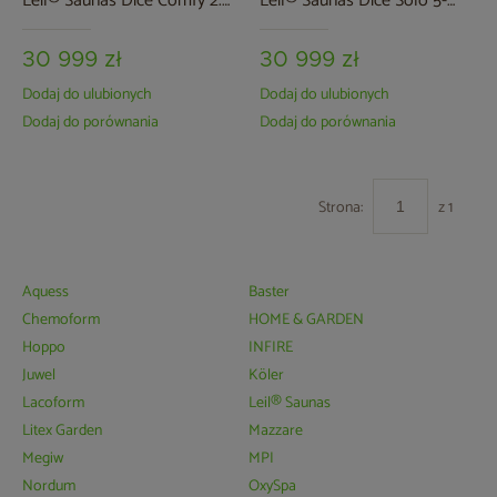
Leil® Saunas Dice Comfy 2.0
Leil® Saunas Dice Solo 5-
4-osobowa
osobowa
30 999 zł
30 999 zł
Dodaj do ulubionych
Dodaj do ulubionych
Dodaj do porównania
Dodaj do porównania
Strona:
z 1
Aquess
Baster
Chemoform
HOME & GARDEN
Hoppo
INFIRE
Juwel
Köler
Lacoform
Leil® Saunas
Litex Garden
Mazzare
Megiw
MPI
Nordum
OxySpa