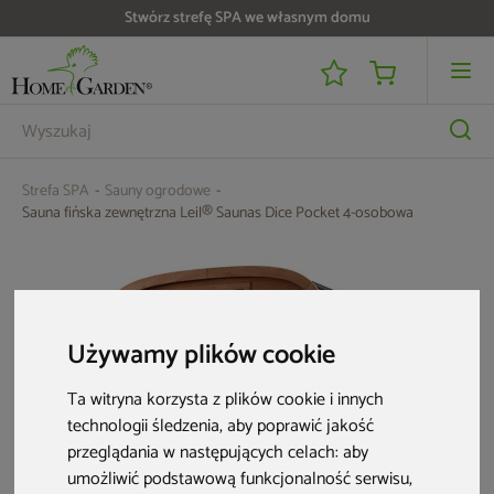
Do 25 000 zł zwrotu na kartę i raty RRSO 0%
Strefa SPA
Sauny ogrodowe
Sauna fińska zewnętrzna Leil® Saunas Dice Pocket 4-osobowa
Używamy plików cookie
Ta witryna korzysta z plików cookie i innych
technologii śledzenia, aby poprawić jakość
przeglądania w następujących celach:
aby
umożliwić podstawową funkcjonalność serwisu
,