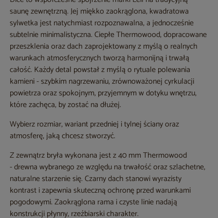
saunę zewnętrzną. Jej miękko zaokrąglona, kwadratowa
sylwetka jest natychmiast rozpoznawalna, a jednocześnie
subtelnie minimalistyczna. Ciepłe Thermowood, dopracowane
przeszklenia oraz dach zaprojektowany z myślą o realnych
warunkach atmosferycznych tworzą harmonijną i trwałą
całość. Każdy detal powstał z myślą o rytuale polewania
kamieni - szybkim nagrzewaniu, zrównoważonej cyrkulacji
powietrza oraz spokojnym, przyjemnym w dotyku wnętrzu,
które zachęca, by zostać na dłużej.
Wybierz rozmiar, wariant przedniej i tylnej ściany oraz
atmosferę, jaką chcesz stworzyć.
Z zewnątrz bryła wykonana jest z 40 mm Thermowood
- drewna wybranego ze względu na trwałość oraz szlachetne,
naturalne starzenie się. Czarny dach stanowi wyrazisty
kontrast i zapewnia skuteczną ochronę przed warunkami
pogodowymi. Zaokrąglona rama i czyste linie nadają
konstrukcji płynny, rzeźbiarski charakter.