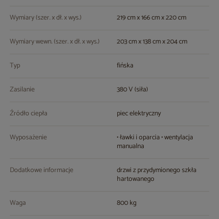
Wymiary (szer. x dł. x wys.)
219 cm x 166 cm x 220 cm
Wymiary wewn. (szer. x dł. x wys.)
203 cm x 138 cm x 204 cm
Typ
fińska
Zasilanie
380 V (siła)
Źródło ciepła
piec elektryczny
Wyposażenie
• ławki i oparcia • wentylacja
manualna
Dodatkowe informacje
drzwi z przydymionego szkła
hartowanego
Waga
800 kg