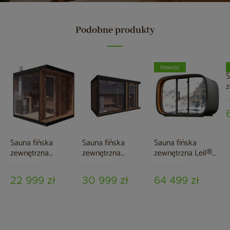
Podobne produkty
Nowość
S
z
S
D
Sauna fińska
Sauna fińska
Sauna fińska
zewnętrzna
zewnętrzna
zewnętrzna Leil®
TerModula 250 x
TerModula z mini
Saunas Round Cube
210 cm
szatnią 373 x 210
Relax 6-osobowa
22 999 zł
30 999 zł
64 499 zł
cm