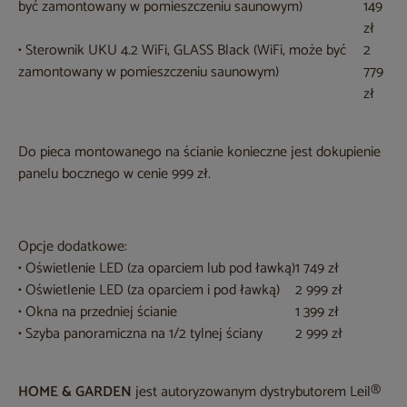
być zamontowany w pomieszczeniu saunowym)
149
zł
• Sterownik UKU 4.2 WiFi, GLASS Black (WiFi, może być
2
zamontowany w pomieszczeniu saunowym)
779
zł
Do pieca montowanego na ścianie konieczne jest dokupienie
panelu bocznego w cenie 999 zł.
Opcje dodatkowe:
• Oświetlenie LED (za oparciem lub pod ławką)
1 749 zł
• Oświetlenie LED (za oparciem i pod ławką)
2 999 zł
• Okna na przedniej ścianie
1 399 zł
• Szyba panoramiczna na 1/2 tylnej ściany
2 999 zł
HOME & GARDEN
jest autoryzowanym dystrybutorem Leil®