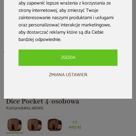
aby zapewnić lepsze wrażenia z korzystania ze
strony internetowej
,
aby zmierzyć Twoje
zainteresowanie naszymi produktami i usługami
oraz personalizować interakcje marketingowe
,
aby dostarczać reklamy które są dla Ciebie
bardziej odpowiednie
.
ZGODA
Nowość
ZMIANA USTAWIEŃ
Sauna fińska zewnętrzna Leil® Saunas
Dice Pocket 4-osobowa
Kod produktu: 482913
+2
więcej