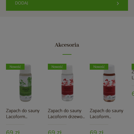
DODAJ
Akcesoria
Nowość
Nowość
Nowość
Z
L
A
Zapach do sauny
Zapach do sauny
Zapach do sauny
Lacoform
Lacoform drzewo
Lacoform
toskańskie zioła
sandałowe 250 ml
orientalny 250 ml
250 ml
69 zł
69 zł
69 zł