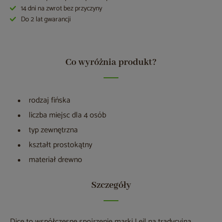
14 dni na zwrot bez przyczyny
Do 2 lat gwarancji
Co wyróżnia produkt?
rodzaj fińska
liczba miejsc dla 4 osób
typ zewnętrzna
kształt prostokątny
materiał drewno
Szczegóły
Dice to współczesne spojrzenie marki Leil na tradycyjną