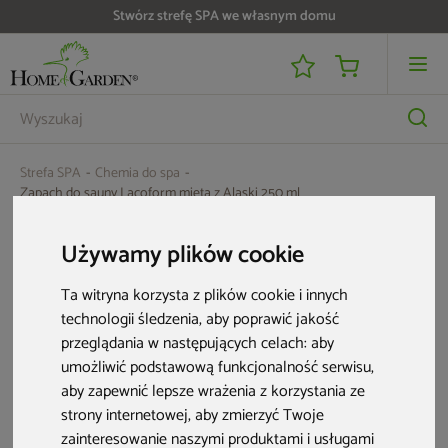
Stwórz strefę SPA we własnym domu
Strefa SPA
Chemia do spa
Zapach do sauny Lacoform mięta z Alaski 250 ml
Używamy plików cookie
Ta witryna korzysta z plików cookie i innych
technologii śledzenia, aby poprawić jakość
przeglądania w następujących celach:
aby
umożliwić podstawową funkcjonalność serwisu
,
aby zapewnić lepsze wrażenia z korzystania ze
strony internetowej
,
aby zmierzyć Twoje
zainteresowanie naszymi produktami i usługami