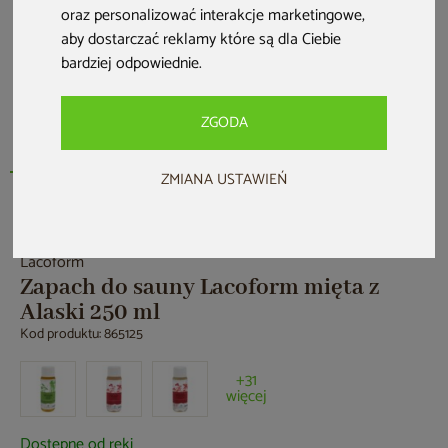
oraz personalizować interakcje marketingowe
,
aby dostarczać reklamy które są dla Ciebie
bardziej odpowiednie
.
ZGODA
ZMIANA USTAWIEŃ
Nowość
Lacoform
Zapach do sauny Lacoform mięta z
Alaski 250 ml
Kod produktu: 865125
+31
więcej
Dostępne od ręki