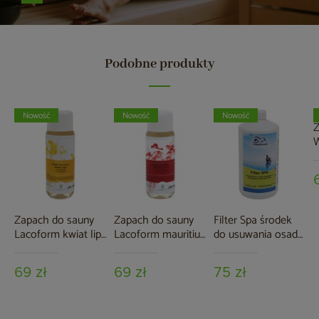
Podobne produkty
Nowość
Nowość
Nowość
Z
W
2
Zapach do sauny
Zapach do sauny
Filter Spa środek
Lacoform kwiat lipy
Lacoform mauritius
do usuwania osadu
250 ml
papaya 250 ml
w wannie 1 l
69 zł
69 zł
75 zł