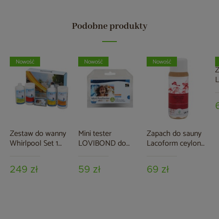
Podobne produkty
Nowość
Nowość
Nowość
Z
L
P
Zestaw do wanny
Mini tester
Zapach do sauny
Whirlpool Set 1
LOVIBOND do
Lacoform ceylon
Chemoform
pomiaru pH i O2 w
mango 250 ml
wannie
249 zł
59 zł
69 zł