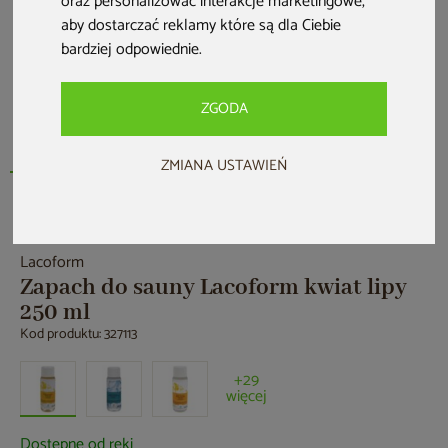
oraz personalizować interakcje marketingowe
,
aby dostarczać reklamy które są dla Ciebie
bardziej odpowiednie
.
ZGODA
ZMIANA USTAWIEŃ
Nowość
Lacoform
Zapach do sauny Lacoform kwiat lipy
250 ml
Kod produktu: 327113
+29
więcej
Dostępne od ręki