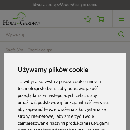
Stwórz strefę SPA we własnym domu
Strefa SPA
Chemia do spa
Zapach do sauny Lacoform kwiat lipy 250 ml
Używamy plików cookie
Ta witryna korzysta z plików cookie i innych
technologii śledzenia, aby poprawić jakość
przeglądania w następujących celach:
aby
umożliwić podstawową funkcjonalność serwisu
,
aby zapewnić lepsze wrażenia z korzystania ze
strony internetowej
,
aby zmierzyć Twoje
zainteresowanie naszymi produktami i usługami