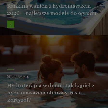
Ranking wanien z hydromasażem
2026 – najlepsze modele do ogrodu
Strefa relaksu
Hydroterapia w domu. Jak kąpiel z
hydromasażem obniża stres i
kortyzol?