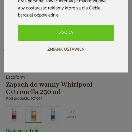
oraz personalizować interakcje marketingowe
,
aby dostarczać reklamy które są dla Ciebie
bardziej odpowiednie
.
ZGODA
ZMIANA USTAWIEŃ
Nowość
Lacoform
Zapach do wanny Whirlpool
Cytronella 250 ml
Kod produktu: 901075
+2
więcej
Dostępne od ręki