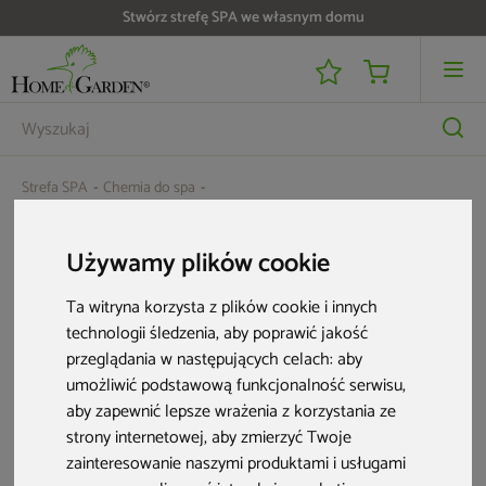
Stwórz strefę SPA we własnym domu
Strefa SPA
Chemia do spa
Zapach do wanny Whirlpool Cytronella 250 ml
Używamy plików cookie
Ta witryna korzysta z plików cookie i innych
technologii śledzenia, aby poprawić jakość
przeglądania w następujących celach:
aby
umożliwić podstawową funkcjonalność serwisu
,
aby zapewnić lepsze wrażenia z korzystania ze
strony internetowej
,
aby zmierzyć Twoje
zainteresowanie naszymi produktami i usługami