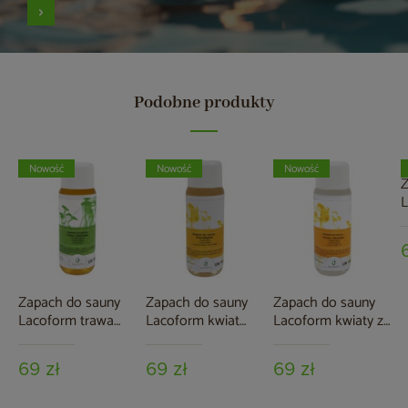
Podobne produkty
Nowość
Nowość
Nowość
Z
L
r
Zapach do sauny
Zapach do sauny
Zapach do sauny
Lacoform trawa
Lacoform kwiat
Lacoform kwiaty z
cytrynowa 250 ml
migdału 250 ml
Montafon 250 ml
69 zł
69 zł
69 zł