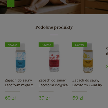
Podobne produkty
Nowość
Nowość
Nowość
Ś
d
A
Zapach do sauny
Zapach do sauny
Zapach do sauny
Lacoform mięta z
Lacoform indyjska
Lacoform kwiat lipy
Alaski 250 ml
róża 250 ml
250 ml
69 zł
69 zł
69 zł