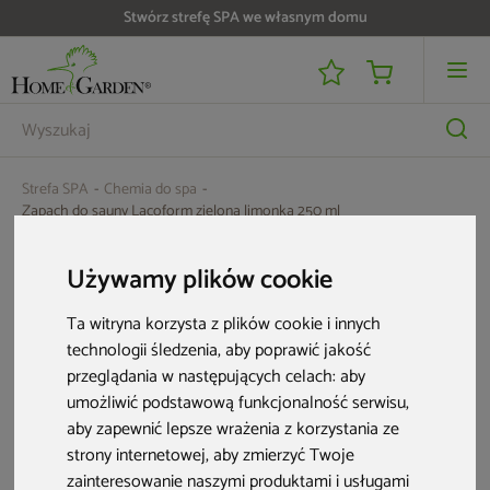
Stwórz strefę SPA we własnym domu
Strefa SPA
Chemia do spa
Zapach do sauny Lacoform zielona limonka 250 ml
Używamy plików cookie
Ta witryna korzysta z plików cookie i innych
technologii śledzenia, aby poprawić jakość
przeglądania w następujących celach:
aby
umożliwić podstawową funkcjonalność serwisu
,
aby zapewnić lepsze wrażenia z korzystania ze
strony internetowej
,
aby zmierzyć Twoje
zainteresowanie naszymi produktami i usługami