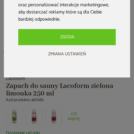
oraz personalizować interakcje marketingowe
,
aby dostarczać reklamy które są dla Ciebie
bardziej odpowiednie
.
ZGODA
ZMIANA USTAWIEŃ
Nowość
Lacoform
Zapach do sauny Lacoform zielona
limonka 250 ml
Kod produktu: 487083
+31
więcej
Dostępne od ręki