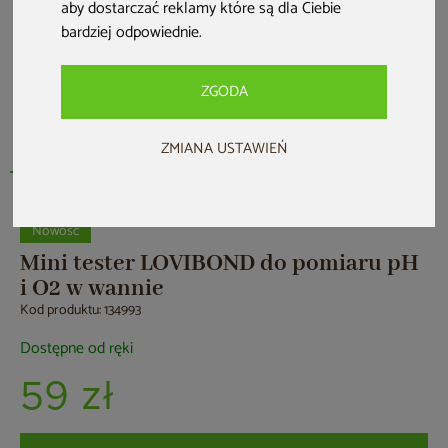
aby dostarczać reklamy które są dla Ciebie
bardziej odpowiednie
.
ZGODA
ZMIANA USTAWIEŃ
Nowość
Mini tester LOVIBOND do pomiaru pH
i O2 w wannie
Kod produktu: 134993
Dostępne od ręki
59 zł