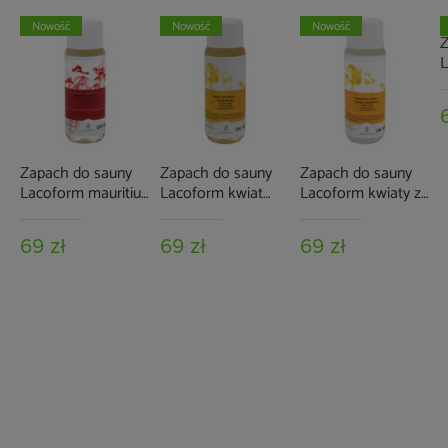
Nowość
Nowość
Nowość
Z
L
s
2
Zapach do sauny
Zapach do sauny
Zapach do sauny
Lacoform mauritius
Lacoform kwiat
Lacoform kwiaty z
papaya 250 ml
akacji 250 ml
Montafon 250 ml
69 zł
69 zł
69 zł