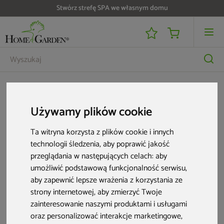
Stwórz strefę SPA we własnym domu
Strefa SPA
Chemia do spa
Mini tester LOVIBOND do pomiaru pH i O2 w wannie
Używamy plików cookie
Ta witryna korzysta z plików cookie i innych
technologii śledzenia, aby poprawić jakość
przeglądania w następujących celach:
aby
umożliwić podstawową funkcjonalność serwisu
,
aby zapewnić lepsze wrażenia z korzystania ze
strony internetowej
,
aby zmierzyć Twoje
zainteresowanie naszymi produktami i usługami
oraz personalizować interakcje marketingowe
,