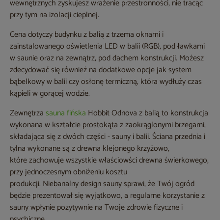
wewnętrznych zyskujesz wrażenie przestronności, nie tracąc
przy tym na izolacji cieplnej.
Cena dotyczy budynku z balią z trzema oknami i
zainstalowanego oświetlenia LED w balii (RGB), pod ławkami
w saunie oraz na zewnątrz, pod dachem konstrukcji. Możesz
zdecydować się również na dodatkowe opcje jak system
bąbelkowy w balii czy osłonę termiczną, która wydłuży czas
kąpieli w gorącej wodzie.
Zewnętrza
sauna fińska
Hobbit Odnova z balią to konstrukcja
wykonana w kształcie prostokąta z zaokrąglonymi brzegami,
składająca się z dwóch części - sauny i balii. Ściana przednia i
tylna wykonane są z drewna klejonego krzyżowo,
które zachowuje wszystkie właściowści drewna świerkowego,
przy jednoczesnym obniżeniu kosztu
produkcji. Niebanalny design sauny sprawi, że Twój ogród
będzie prezentował się wyjątkowo, a regularne korzystanie z
sauny wpłynie pozytywnie na Twoje zdrowie fizyczne i
psychiczne.