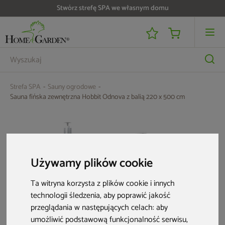
Do 25 000 zł zwrotu na kartę i raty RRSO 0%
Strefa SPA
Sauny ogrodowe
Sauna fińska zewnętrzna Hobbit Odnova z balią 220 x 500 cm
Używamy plików cookie
Ta witryna korzysta z plików cookie i innych
technologii śledzenia, aby poprawić jakość
przeglądania w następujących celach:
aby
umożliwić podstawową funkcjonalność serwisu
,