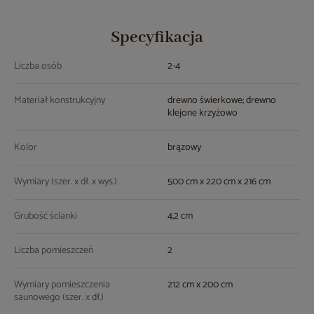
Specyfikacja
Liczba osób
2-4
Materiał konstrukcyjny
drewno świerkowe; drewno
klejone krzyżowo
Kolor
brązowy
Wymiary (szer. x dł. x wys.)
500 cm x 220 cm x 216 cm
Grubość ścianki
4,2 cm
Liczba pomieszczeń
2
Wymiary pomieszczenia
212 cm x 200 cm
saunowego (szer. x dł.)