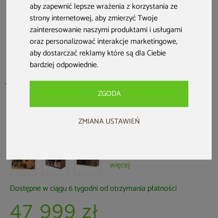
aby zapewnić lepsze wrażenia z korzystania ze
strony internetowej
,
aby zmierzyć Twoje
zainteresowanie naszymi produktami i usługami
oraz personalizować interakcje marketingowe
,
aby dostarczać reklamy które są dla Ciebie
bardziej odpowiednie
.
ZGODA
Sauna fińska zewnętrzna Hobbit
ZMIANA USTAWIEŃ
Odnova z balią 220 x 500 cm
Kod produktu: 628468
+1
więcej
Dostępne w ciągu 6 tygodni od otrzymania płatności
47 999 zł