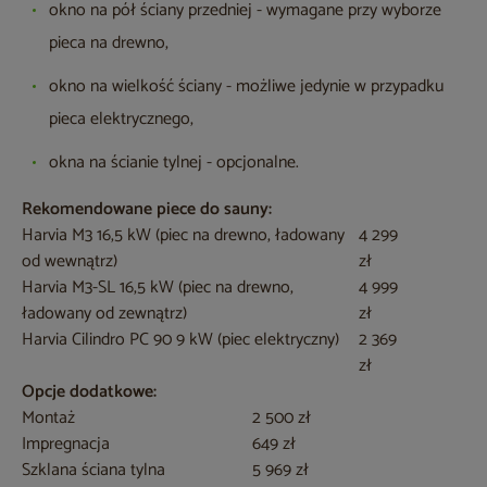
okno na pół ściany przedniej - wymagane przy wyborze
pieca na drewno,
okno na wielkość ściany - możliwe jedynie w przypadku
pieca elektrycznego,
okna na ścianie tylnej - opcjonalne.
Rekomendowane piece do sauny:
Harvia M3 16,5 kW (piec na drewno, ładowany
4 299
od wewnątrz)
zł
Harvia M3-SL 16,5 kW (piec na drewno,
4 999
ładowany od zewnątrz)
zł
Harvia Cilindro PC 90 9 kW (piec elektryczny)
2 369
zł
Opcje dodatkowe:
Montaż
2 500 zł
Impregnacja
649 zł
Szklana ściana tylna
5 969 zł