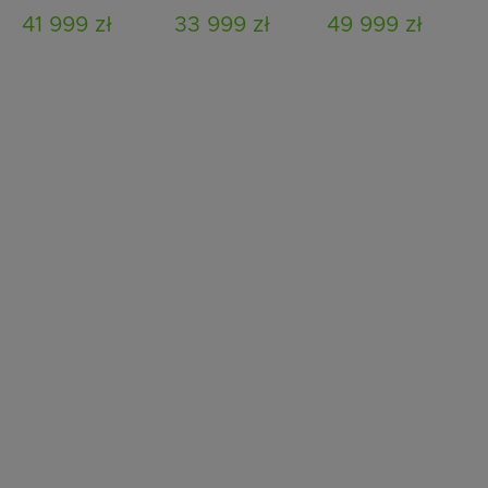
osobowa
osobowa
500 x 210 cm
41 999 zł
33 999 zł
49 999 zł