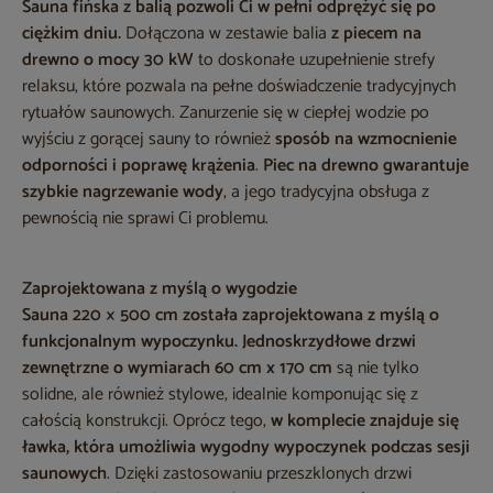
Sauna fińska z balią
pozwoli Ci w pełni odprężyć się po
ciężkim dniu.
Dołączona w zestawie balia
z piecem na
drewno o mocy 30 kW
to doskonałe uzupełnienie strefy
relaksu, które pozwala na pełne doświadczenie tradycyjnych
rytuałów saunowych. Zanurzenie się w ciepłej wodzie po
wyjściu z gorącej sauny to również
sposób na wzmocnienie
odporności i poprawę krążenia
.
Piec na drewno gwarantuje
szybkie nagrzewanie wody
, a jego tradycyjna obsługa z
pewnością nie sprawi Ci problemu.
Zaprojektowana z myślą o wygodzie
Sauna 220 × 500 cm
została zaprojektowana z myślą o
funkcjonalnym wypoczynku. Jednoskrzydłowe drzwi
zewnętrzne o wymiarach 60 cm x 170 cm
są nie tylko
solidne, ale również stylowe, idealnie komponując się z
całością konstrukcji. Oprócz tego,
w komplecie znajduje się
ławka, która umożliwia wygodny wypoczynek podczas sesji
saunowych
. Dzięki zastosowaniu przeszklonych drzwi