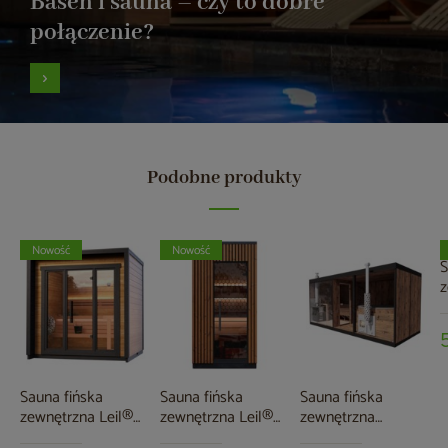
Basen i sauna – czy to dobre
połączenie?
Podobne produkty
Nowość
Nowość
S
z
S
M
Sauna fińska
Sauna fińska
Sauna fińska
zewnętrzna Leil®
zewnętrzna Leil®
zewnętrzna
Saunas Patio XS 4-
Saunas Viva 120 1-
TerModula z balią