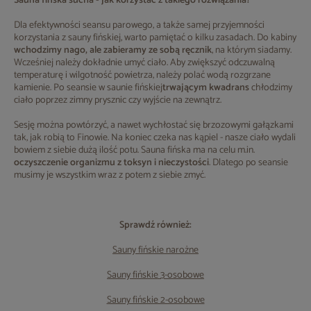
Sauna fińska sucha - jak korzystać z takiego rozwiązania?
Dla efektywności seansu parowego, a także samej przyjemności
korzystania z sauny fińskiej, warto pamiętać o kilku zasadach. Do kabiny
wchodzimy nago, ale zabieramy ze sobą ręcznik
, na którym siadamy.
Wcześniej należy dokładnie umyć ciało. Aby zwiększyć odczuwalną
temperaturę i wilgotność powietrza, należy polać wodą rozgrzane
kamienie. Po seansie w saunie fińskiej
trwającym kwadrans
chłodzimy
ciało poprzez zimny prysznic czy wyjście na zewnątrz.
Sesję można powtórzyć, a nawet wychłostać się brzozowymi gałązkami
tak, jak robią to Finowie. Na koniec czeka nas kąpiel - nasze ciało wydali
bowiem z siebie dużą ilość potu. Sauna fińska ma na celu m.in.
oczyszczenie organizmu z toksyn i nieczystości
. Dlatego po seansie
musimy je wszystkim wraz z potem z siebie zmyć.
Sprawdź również:
Sauny fińskie narożne
Sauny fińskie 3-osobowe
Sauny fińskie 2-osobowe