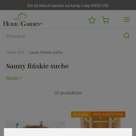
Do 25 000 zł zwrotu na kartę i raty RRSO 0%
Strefa SPA
Sauny fińskie suche
Sauny fińskie suche
Rozwiń
Sauna fińska sucha
stanowi kolejną z naszych wyjątkowych propozycji.
Nie od dziś wiadomo, że sauny fińskie to doskonała terapia zarówno dla
70 produktów
ciała, jak i duszy. Dlatego wszystkim dbającym o zdrowie, perfekcyjny
wygląd i świetną kondycję fizyczną oraz psychiczną polecamy takie
właśnie rozwiązanie. W
HOME & GARDEN
oferujemy sauny fińskie z
piecem idealnie sprawdzające się w warunkach domowych i
pozwalające na swobodne zażywanie dobroczynnych kąpieli suchych w
Bestseller
PRZE-KORZYSTNIE
wysokiej temperaturze w prywatnym zaciszu. Dokładnie tak, jak jest ci
najwygodniej! Z nami wybierzesz saunę fińską, która w pełni sprosta
wszystkim twoim oczekiwaniom.