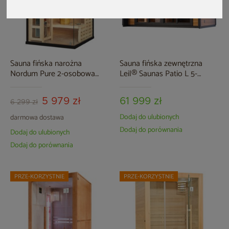
Sauna fińska narożna
Sauna fińska zewnętrzna
Nordum Pure 2-osobowa
Leil® Saunas Patio L 5-
czarna
osobowa
5 979 zł
61 999 zł
6 299 zł
Dodaj do ulubionych
darmowa dostawa
Dodaj do porównania
Dodaj do ulubionych
Dodaj do porównania
PRZE-KORZYSTNIE
PRZE-KORZYSTNIE