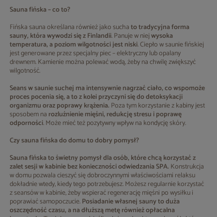
Sauna fińska – co to?
Fińska sauna określana również jako sucha
to tradycyjna forma
sauny, która wywodzi się z Finlandii
. Panuje w niej
wysoka
temperatura, a poziom wilgotności jest niski
. Ciepło w saunie fińskiej
jest generowane przez specjalny piec – elektryczny lub opalany
drewnem. Kamienie można polewać wodą, żeby na chwilę zwiększyć
wilgotność.
Seans w saunie suchej ma intensywnie nagrzać ciało, co wspomoże
proces pocenia się, a to z kolei przyczyni się do detoksykacji
organizmu oraz poprawy krążenia.
Poza tym korzystanie z kabiny jest
sposobem na
rozluźnienie mięśni, redukcję stresu i poprawę
odporności
. Może mieć też pozytywny wpływ na kondycję skóry.
Czy sauna fińska do domu to dobry pomysł?
Sauna fińska to świetny pomysł dla osób, które chcą korzystać z
zalet sesji w kabinie bez konieczności odwiedzania SPA.
Konstrukcja
w domu pozwala cieszyć się dobroczynnymi właściwościami relaksu
dokładnie wtedy, kiedy tego potrzebujesz. Możesz regularnie korzystać
z seansów w kabinie, żeby wspierać regenerację mięśni po wysiłku i
poprawiać samopoczucie.
Posiadanie własnej sauny to duża
oszczędność czasu, a na dłuższą metę również opłacalna