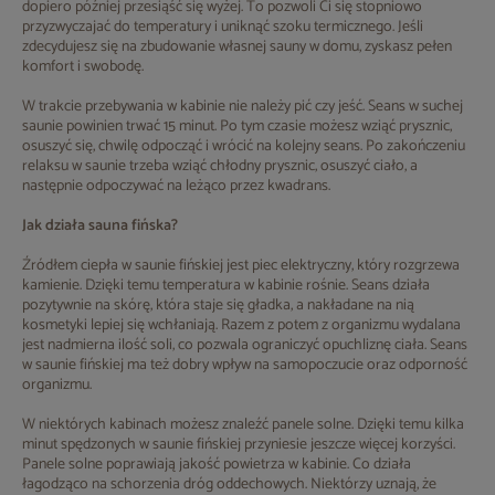
dopiero później przesiąść się wyżej. To pozwoli Ci się stopniowo
przyzwyczajać do temperatury i uniknąć szoku termicznego. Jeśli
zdecydujesz się na zbudowanie własnej sauny w domu, zyskasz pełen
komfort i swobodę.
W trakcie przebywania w kabinie nie należy pić czy jeść. Seans w suchej
saunie powinien trwać 15 minut. Po tym czasie możesz wziąć prysznic,
osuszyć się, chwilę odpocząć i wrócić na kolejny seans. Po zakończeniu
relaksu w saunie trzeba wziąć chłodny prysznic, osuszyć ciało, a
następnie odpoczywać na leżąco przez kwadrans.
Jak działa sauna fińska?
Źródłem ciepła w saunie fińskiej jest piec elektryczny, który rozgrzewa
kamienie. Dzięki temu temperatura w kabinie rośnie. Seans działa
pozytywnie na skórę, która staje się gładka, a nakładane na nią
kosmetyki lepiej się wchłaniają. Razem z potem z organizmu wydalana
jest nadmierna ilość soli, co pozwala ograniczyć opuchliznę ciała. Seans
w saunie fińskiej ma też dobry wpływ na samopoczucie oraz odporność
organizmu.
W niektórych kabinach możesz znaleźć panele solne. Dzięki temu kilka
minut spędzonych w saunie fińskiej przyniesie jeszcze więcej korzyści.
Panele solne poprawiają jakość powietrza w kabinie. Co działa
łagodząco na schorzenia dróg oddechowych. Niektórzy uznają, że