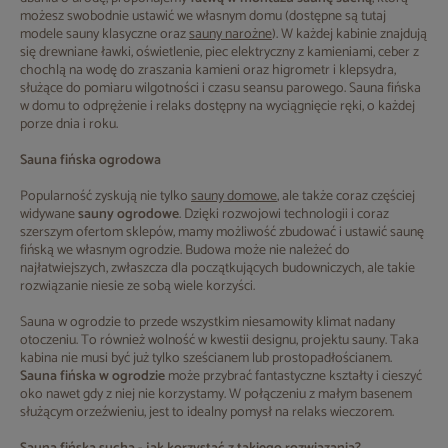
możesz swobodnie ustawić we własnym domu (dostępne są tutaj
modele sauny klasyczne oraz
sauny narożne
). W każdej kabinie znajdują
się drewniane ławki, oświetlenie, piec elektryczny z kamieniami, ceber z
chochlą na wodę do zraszania kamieni oraz higrometr i klepsydra,
służące do pomiaru wilgotności i czasu seansu parowego. Sauna fińska
w domu to odprężenie i relaks dostępny na wyciągnięcie ręki, o każdej
porze dnia i roku.
Sauna fińska ogrodowa
Popularność zyskują nie tylko
sauny domowe
, ale także coraz częściej
widywane
sauny ogrodowe
. Dzięki rozwojowi technologii i coraz
szerszym ofertom sklepów, mamy możliwość zbudować i ustawić saunę
fińską we własnym ogrodzie. Budowa może nie należeć do
najłatwiejszych, zwłaszcza dla początkujących budowniczych, ale takie
rozwiązanie niesie ze sobą wiele korzyści.
Sauna w ogrodzie to przede wszystkim niesamowity klimat nadany
otoczeniu. To również wolność w kwestii designu, projektu sauny. Taka
kabina nie musi być już tylko sześcianem lub prostopadłościanem.
Sauna fińska w ogrodzie
może przybrać fantastyczne kształty i cieszyć
oko nawet gdy z niej nie korzystamy. W połączeniu z małym basenem
służącym orzeźwieniu, jest to idealny pomysł na relaks wieczorem.