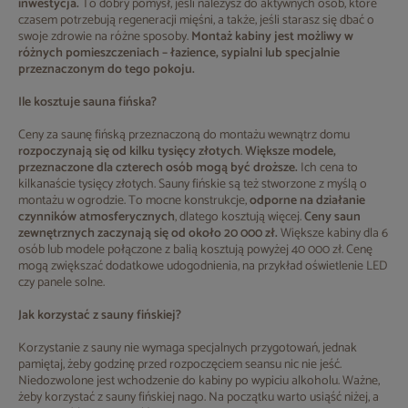
inwestycja.
To dobry pomysł, jeśli należysz do aktywnych osób, które
czasem potrzebują regeneracji mięśni, a także, jeśli starasz się dbać o
swoje zdrowie na różne sposoby.
Montaż kabiny jest możliwy w
różnych pomieszczeniach – łazience, sypialni lub specjalnie
przeznaczonym do tego pokoju.
Ile kosztuje sauna fińska?
Ceny za saunę fińską przeznaczoną do montażu wewnątrz domu
rozpoczynają się od kilku tysięcy złotych
.
Większe modele,
przeznaczone dla czterech osób mogą być droższe.
Ich cena to
kilkanaście tysięcy złotych. Sauny fińskie są też stworzone z myślą o
montażu w ogrodzie. To mocne konstrukcje,
odporne na działanie
czynników atmosferycznych
, dlatego kosztują więcej.
Ceny saun
zewnętrznych zaczynają się od około 20 000 zł.
Większe kabiny dla 6
osób lub modele połączone z balią kosztują powyżej 40 000 zł. Cenę
mogą zwiększać dodatkowe udogodnienia, na przykład oświetlenie LED
czy panele solne.
Jak korzystać z sauny fińskiej?
Korzystanie z sauny nie wymaga specjalnych przygotowań, jednak
pamiętaj, żeby godzinę przed rozpoczęciem seansu nic nie jeść.
Niedozwolone jest wchodzenie do kabiny po wypiciu alkoholu. Ważne,
żeby korzystać z sauny fińskiej nago. Na początku warto usiąść niżej, a