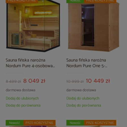
PRZE-KORZYSTNIE
Nowość
PRZE-KORZYSTNIE
Sauna fińska narożna
Sauna fińska narożna
Nordum Pure 4-osobowa
Nordum Pure One 5-
czarna
osobowa naturalna
8 049 zł
10 449 zł
8 499 zł
10 999 zł
darmowa dostawa
darmowa dostawa
Dodaj do ulubionych
Dodaj do ulubionych
Dodaj do porównania
Dodaj do porównania
Nowość
PRZE-KORZYSTNIE
Nowość
PRZE-KORZYSTNIE