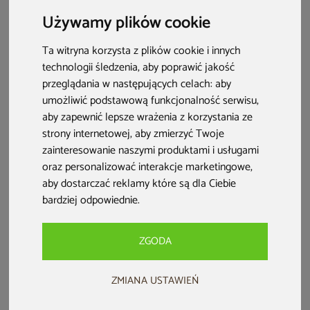
Używamy plików cookie
Ta witryna korzysta z plików cookie i innych
technologii śledzenia, aby poprawić jakość
przeglądania w następujących celach:
aby
Sauna fińska zewnętrzna
Sauna hybrydowa Nordum
umożliwić podstawową funkcjonalność serwisu
,
Hobbit z balią 220 x 450 cm
Combi 2-osobowa naturalna
aby zapewnić lepsze wrażenia z korzystania ze
strony internetowej
,
aby zmierzyć Twoje
47 999 zł
zainteresowanie naszymi produktami i usługami
7 999 zł
8 499 zł
oraz personalizować interakcje marketingowe
,
Dodaj do ulubionych
darmowa dostawa
aby dostarczać reklamy które są dla Ciebie
Dodaj do porównania
Dodaj do ulubionych
bardziej odpowiednie
.
Dodaj do porównania
ZGODA
Bestseller
PRZE-KORZYSTNIE
Nowość
ZMIANA USTAWIEŃ