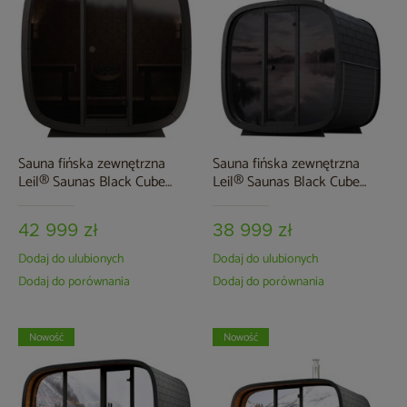
Sauna fińska zewnętrzna
Sauna fińska zewnętrzna
Leil® Saunas Black Cube
Leil® Saunas Black Cube
Premium 4-osobowa
Comfort 6-osobowa
42 999 zł
38 999 zł
Dodaj do ulubionych
Dodaj do ulubionych
Dodaj do porównania
Dodaj do porównania
Nowość
Nowość