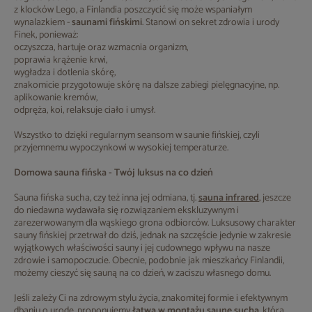
z klocków Lego, a Finlandia poszczycić się może wspaniałym
wynalazkiem -
saunami fińskimi
. Stanowi on sekret zdrowia i urody
Finek, ponieważ:
oczyszcza, hartuje oraz wzmacnia organizm,
poprawia krążenie krwi,
wygładza i dotlenia skórę,
znakomicie przygotowuje skórę na dalsze zabiegi pielęgnacyjne, np.
aplikowanie kremów,
odpręża, koi, relaksuje ciało i umysł.
Wszystko to dzięki regularnym seansom w saunie fińskiej, czyli
przyjemnemu wypoczynkowi w wysokiej temperaturze.
Domowa sauna fińska - Twój luksus na co dzień
Sauna fińska sucha, czy też inna jej odmiana, tj.
sauna infrared
, jeszcze
do niedawna wydawała się rozwiązaniem ekskluzywnym i
zarezerwowanym dla wąskiego grona odbiorców. Luksusowy charakter
sauny fińskiej przetrwał do dziś, jednak na szczęście jedynie w zakresie
wyjątkowych właściwości sauny i jej cudownego wpływu na nasze
zdrowie i samopoczucie. Obecnie, podobnie jak mieszkańcy Finlandii,
możemy cieszyć się sauną na co dzień, w zaciszu własnego domu.
Jeśli zależy Ci na zdrowym stylu życia, znakomitej formie i efektywnym
dbaniu o urodę, proponujemy
łatwą w montażu saunę suchą
, którą