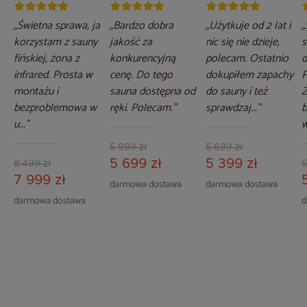
„Świetna sprawa, ja
„Bardzo dobra
„Użytkuje od 2 lat i
„
korzystam z sauny
jakość za
nic się nie dzieje,
s
fińskiej, żona z
konkurencyjną
polecam. Ostatnio
d
infrared. Prosta w
cenę. Do tego
dokupiłem zapachy
P
montażu i
sauna dostępna od
do sauny i też
Z
bezproblemowa w
ręki. Polecam.”
sprawdzaj...”
b
u...”
w
5 999 zł
5 699 zł
5 699 zł
5 399 zł
8 499 zł
5
7 999 zł
darmowa dostawa
darmowa dostawa
darmowa dostawa
d