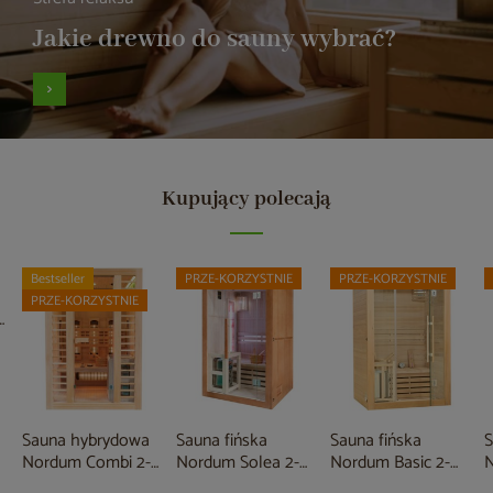
Jakie drewno do sauny wybrać?
Kupujący polecają
Bestseller
PRZE-KORZYSTNIE
PRZE-KORZYSTNIE
PRZE-KORZYSTNIE
a
Sauna hybrydowa
Sauna fińska
Sauna fińska
S
Nordum Combi 2-
Nordum Solea 2-
Nordum Basic 2-
N
osobowa naturalna
osobowa brązowa
osobowa naturalna
o