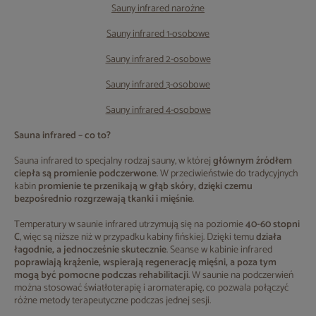
Sauny infrared narożne
Sauny infrared 1-osobowe
Sauny infrared 2-osobowe
Sauny infrared 3-osobowe
Sauny infrared 4-osobowe
Sauna infrared – co to?
Sauna infrared to specjalny rodzaj sauny, w której
głównym źródłem
ciepła są promienie podczerwone
. W przeciwieństwie do tradycyjnych
kabin
promienie te przenikają w głąb skóry, dzięki czemu
bezpośrednio rozgrzewają tkanki i mięśnie
.
Temperatury w saunie infrared utrzymują się na poziomie
40-60 stopni
C
, więc są niższe niż w przypadku kabiny fińskiej. Dzięki temu
działa
łagodnie, a jednocześnie skutecznie
. Seanse w kabinie infrared
poprawiają krążenie, wspierają regenerację mięśni, a poza tym
mogą być pomocne podczas rehabilitacji
. W saunie na podczerwień
można stosować światłoterapię i aromaterapię, co pozwala połączyć
różne metody terapeutyczne podczas jednej sesji.