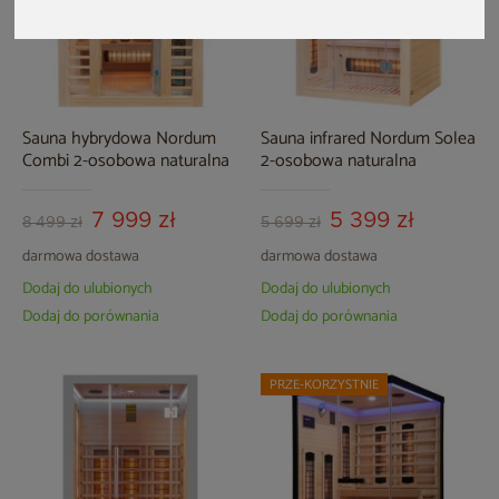
Sauna hybrydowa Nordum
Sauna infrared Nordum Solea
Combi 2-osobowa naturalna
2-osobowa naturalna
7 999 zł
5 399 zł
8 499 zł
5 699 zł
darmowa dostawa
darmowa dostawa
Dodaj do ulubionych
Dodaj do ulubionych
Dodaj do porównania
Dodaj do porównania
PRZE-KORZYSTNIE