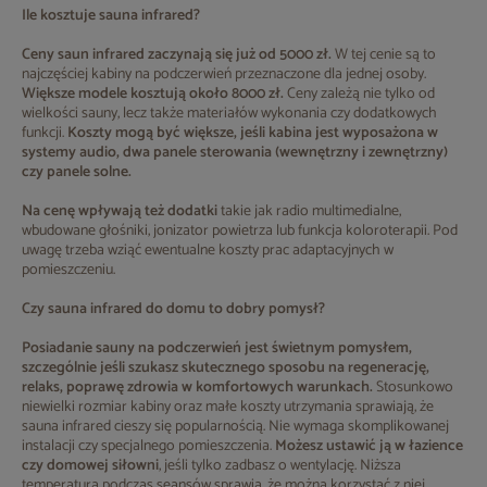
Ile kosztuje sauna infrared?
Ceny saun infrared zaczynają się już od 5000 zł.
W tej cenie są to
najczęściej kabiny na podczerwień przeznaczone dla jednej osoby.
Większe modele kosztują około 8000 zł.
Ceny zależą nie tylko od
wielkości sauny, lecz także materiałów wykonania czy dodatkowych
funkcji.
Koszty mogą być większe, jeśli kabina jest wyposażona w
systemy audio, dwa panele sterowania (wewnętrzny i zewnętrzny)
czy panele solne.
Na cenę wpływają też dodatki
takie jak radio multimedialne,
wbudowane głośniki, jonizator powietrza lub funkcja koloroterapii. Pod
uwagę trzeba wziąć ewentualne koszty prac adaptacyjnych w
pomieszczeniu.
Czy sauna infrared do domu to dobry pomysł?
Posiadanie sauny na podczerwień jest świetnym pomysłem,
szczególnie jeśli szukasz skutecznego sposobu na regenerację,
relaks, poprawę zdrowia w komfortowych warunkach.
Stosunkowo
niewielki rozmiar kabiny oraz małe koszty utrzymania sprawiają, że
sauna infrared cieszy się popularnością. Nie wymaga skomplikowanej
instalacji czy specjalnego pomieszczenia.
Możesz ustawić ją w łazience
czy domowej siłowni
, jeśli tylko zadbasz o wentylację. Niższa
temperatura podczas seansów sprawia, że można korzystać z niej