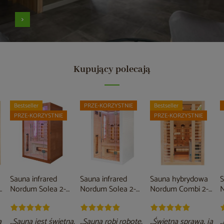
Kupujący polecają
Bestseller
PRZE-KORZYSTNIE
Bestseller
PRZE-KORZYSTNIE
PRZE-KORZYSTNIE
Sauna infrared
Sauna infrared
Sauna hybrydowa
S
Nordum Solea 2-
Nordum Solea 2-
Nordum Combi 2-
N
a
osobowa WiFi
osobowa biała
osobowa naturalna
o
brązowa
a
„Sauna jest świetna.
„Sauna robi robotę,
„Świetna sprawa, ja
„