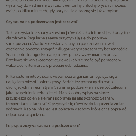
kabinie przebywamy nago, siadając na ręczniku. Po skończonym seansie
wystarczy dokładnie się wytrzeć. Ewentualny chłodny prysznic możesz
wziąć po kilku minutach, gdy pory na ciele zaczną się już zamykać.
Czy sauna na podczerwień jest zdrowa?
Tak, korzystanie z sauny określanej również jako infrared jest korzystne
dla zdrowia. Regularne seanse przyczyniają się do poprawy
samopoczucia. Warto korzystać z sauny na podczerwień nawet
codziennie podczas zmagań z długotrwałym stresem czy bezsennością.
Seans potrafi złagodzić napięcie związane z wyzwaniami w pracy.
Przebywanie w niskotemperaturowej kabinie może być pomocne w
walce z cellulitem oraz w procesie odchudzania.
Kilkunastominutowy seans wspomoże organizm zmagający się z
napięciem mięśni i bólem głowy. Będzie też pomocny dla osób
chorujących na reumatyzm. Sauna na podczerwień może być zalecona
jako uzupełnienie rehabilitacji. Ma też dobry wpływ na skórę –
przyspiesza gojenie się ran i poprawia jej elastyczność. Seans w
temperaturze około 50℃ przyczyni się również do łagodzenia zmian
skórnych. Kabina infrared jest polecana osobom, które chcą poprawić
odporność organizmu.
Ile prądu zużywa sauna na podczerwień?