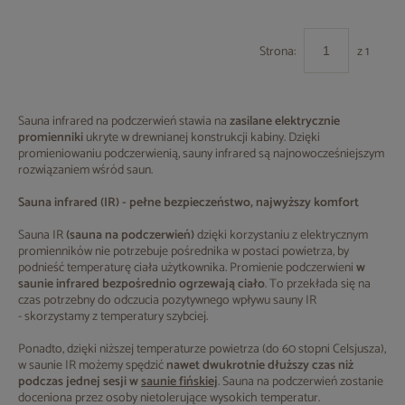
Strona:
z 1
Sauna infrared na podczerwień stawia na
zasilane elektrycznie
promienniki
ukryte w drewnianej konstrukcji kabiny. Dzięki
promieniowaniu podczerwienią, sauny infrared są najnowocześniejszym
rozwiązaniem wśród saun.
Sauna infrared (IR) - pełne bezpieczeństwo, najwyższy komfort
Sauna IR
(sauna na podczerwień)
dzięki korzystaniu z elektrycznym
promienników nie potrzebuje pośrednika w postaci powietrza, by
podnieść temperaturę ciała użytkownika. Promienie podczerwieni
w
saunie infrared bezpośrednio ogrzewają ciało
. To przekłada się na
czas potrzebny do odczucia pozytywnego wpływu sauny IR
- skorzystamy z temperatury szybciej.
Ponadto, dzięki niższej temperaturze powietrza (do 60 stopni Celsjusza),
w saunie IR możemy spędzić
nawet dwukrotnie dłuższy czas niż
podczas jednej sesji w
saunie fińskiej
. Sauna na podczerwień zostanie
doceniona przez osoby nietolerujące wysokich temperatur.