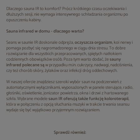
Dlaczego sauna IR to komfort? Prócz krótkiego czasu oczekiwania i
dłuższych sesji, nie wymaga intensywnego schładzania organizmu po
opuszczeniu kabiny.
Sauna infrared w domu - dlaczego warto?
Seans w saunie IR doskonale odpręża,
oczyszcza organizm
, koi nerwy i
pomaga pozbyć się nagromadzonego w ciągu dnia stresu. To dobre
rozwiązanie dla wszystkich przepracowanych, spiętych natłokiem
codziennych obowiązków osób. Poza tym warto dodać, że
sauny
infrared
polecane są
w przypadku m.in. cukrzycy, nadwagi, nadciśnienia,
czy też chorób skóry, żylaków oraz infekcji dróg oddechowych.
W naszej ofercie znajdziesz szeroki wybór saun na podczerwień z
automatycznymi wyłącznikami, wyposażonych w panele sterujące, radio,
głośniki, oświetlenie, jonizator powietrza, okna i drzwi z hartowanego
szkła. Wybrane modele
saun IR
oferują także funkcję koloroterapii
,
która w połączeniu z opcją słuchania muzyki w trakcie trwania seansu
wydaje się być wyjątkowo przyjemnym rozwiązaniem.
Sprawdź również: