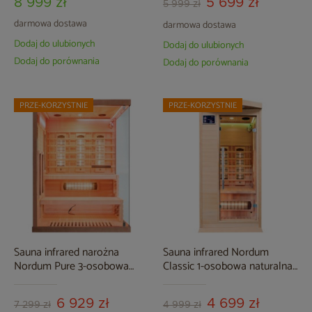
8 999 zł
5 699 zł
5 999 zł
darmowa dostawa
darmowa dostawa
Dodaj do ulubionych
Dodaj do ulubionych
Dodaj do porównania
Dodaj do porównania
PRZE-KORZYSTNIE
PRZE-KORZYSTNIE
Sauna infrared narożna
Sauna infrared Nordum
Nordum Pure 3-osobowa
Classic 1-osobowa naturalna
brązowa
II. gatunek
6 929 zł
4 699 zł
7 299 zł
4 999 zł