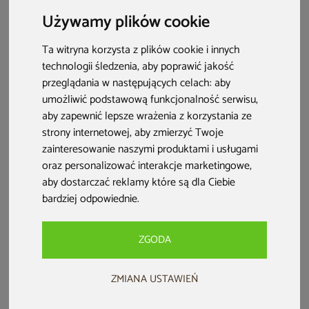
Używamy plików cookie
Ta witryna korzysta z plików cookie i innych
technologii śledzenia, aby poprawić jakość
przeglądania w następujących celach:
aby
Sauna infrared Nordum Solea
Sauna infrared Nordum Solea
umożliwić podstawową funkcjonalność serwisu
,
2-osobowa WiFi brązowa
2-osobowa biała
aby zapewnić lepsze wrażenia z korzystania ze
strony internetowej
,
aby zmierzyć Twoje
zainteresowanie naszymi produktami i usługami
5 399 zł
5 399 zł
5 699 zł
5 699 zł
oraz personalizować interakcje marketingowe
,
darmowa dostawa
darmowa dostawa
aby dostarczać reklamy które są dla Ciebie
Dodaj do ulubionych
Dodaj do ulubionych
bardziej odpowiednie
.
Dodaj do porównania
Dodaj do porównania
ZGODA
Bestseller
PRZE-KORZYSTNIE
PRZE-KORZYSTNIE
ZMIANA USTAWIEŃ