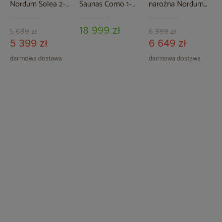
Nordum Solea 2-
Saunas Como 1-
narożna Nordum
osobowa WiFi
osobowa
Basic 3-osobowa
brązowa
biała
18 999 zł
5 699 zł
6 999 zł
5 399 zł
6 649 zł
darmowa dostawa
darmowa dostawa