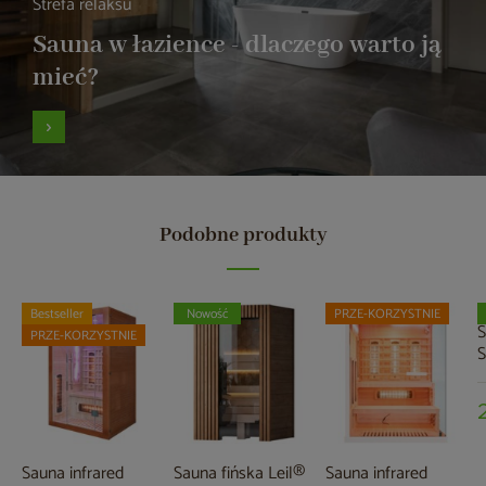
Strefa relaksu
Sauna w łazience - dlaczego warto ją
mieć?
Podobne produkty
Bestseller
Nowość
PRZE-KORZYSTNIE
S
PRZE-KORZYSTNIE
S
Sauna infrared
Sauna fińska Leil®
Sauna infrared