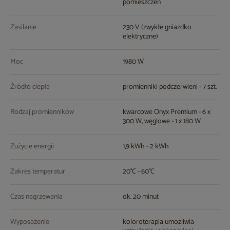
pomieszczeń
Zasilanie
230 V (zwykłe gniazdko
elektryczne)
Moc
1980 W
Źródło ciepła
promienniki podczerwieni - 7 szt.
Rodzaj promienników
kwarcowe Onyx Premium - 6 x
300 W, węglowe - 1 x 180 W
Zużycie energii
1,9 kWh - 2 kWh
Zakres temperatur
20°C - 60°C
Czas nagrzewania
ok. 20 minut
Wyposażenie
koloroterapia umożliwia