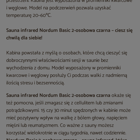
przestrzeni. Kabina jest wyposażona w promienniki kwarcowe
i węglowe. Model na podczerwień pozwala uzyskać
temperaturę 20–60℃.
Sauna infrared Nordum Basic 2-osobowa czarna – ciesz się
chwilą dla siebie!
Kabina powstała z myślą o osobach, które chcą cieszyć się
dobroczynnymi właściwościami sesji w saunie bez
wychodzenia z domu. Model wyposażony w promienniki
kwarcowe i węglowy posłuży Ci podczas walki z nadmierną
ilością stresu i bezsennością.
Sauna infrared Nordum Basic 2-osobowa czarna
okaże się
też pomocna, jeśli zmagasz się z cellulitem lub zmianami
potrądzikowymi. 15 czy 30 minut spędzonych w kabinie może
mieć pozytywny wpływ na walkę z bólem głowy, napięciem
mięśni lub reumatyzmem. Co ważne z sauny możesz
korzystać wielokrotnie w ciągu tygodnia, nawet codziennie.