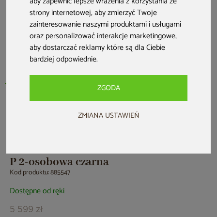
aby zapewnić lepsze wrażenia z korzystania ze
strony internetowej
,
aby zmierzyć Twoje
zainteresowanie naszymi produktami i usługami
oraz personalizować interakcje marketingowe
,
aby dostarczać reklamy które są dla Ciebie
bardziej odpowiednie
.
ZGODA
PRZE-KORZYSTNIE
ZMIANA USTAWIEŃ
Sauna infrared narożna Nordum Basic
P 2-osobowa czarna
Kod produktu: 885547
Dostępne od ręki
5 599 zł