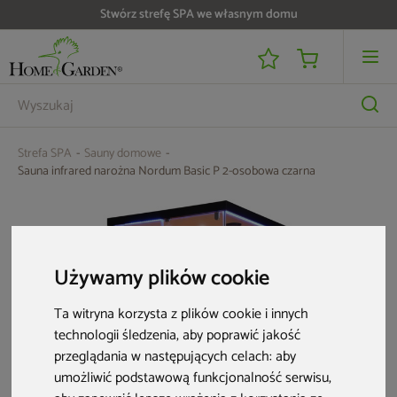
Stwórz strefę SPA we własnym domu
Do 25 000 zł zwrotu na kartę i raty RRSO 0%
Strefa SPA
Sauny domowe
Sauna infrared narożna Nordum Basic P 2-osobowa czarna
Używamy plików cookie
Ta witryna korzysta z plików cookie i innych
technologii śledzenia, aby poprawić jakość
przeglądania w następujących celach:
aby
umożliwić podstawową funkcjonalność serwisu
,