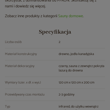
skorzystać z dofinansowania od PFRON. Skontaktuj się z
nami i dowiedz się więcej.
Zobacz inne produkty z kategorii
Sauny domowe
.
Specyfikacja
Liczba osób
2
Materiał konstrukcyjny
drewno, jodła kanadyjska
Materiał dekoracyjny
czarny, sauna z zewnątrz pokryta
lazurą do drewna
Wymiary (szer. x dł. x wys.)
120 cm x 120 cm x 200 cm
Przewidywany czas montażu
2-3 godziny
Typ
infrared, do użytku wewnątrz