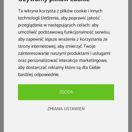
Ta witryna korzysta z plików cookie i innych
technologii śledzenia, aby poprawić jakość
przeglądania w następujących celach:
aby
umożliwić podstawową funkcjonalność serwisu
,
aby zapewnić lepsze wrażenia z korzystania ze
strony internetowej
,
aby zmierzyć Twoje
zainteresowanie naszymi produktami i usługami
oraz personalizować interakcje marketingowe
,
aby dostarczać reklamy które są dla Ciebie
PRZE-KORZYSTNIE
bardziej odpowiednie
.
Sauna infrared Nordum Solea 2-
ZGODA
osobowa biała
Kod produktu: 979354
ZMIANA USTAWIEŃ
5,0 (16 opinii)
+1