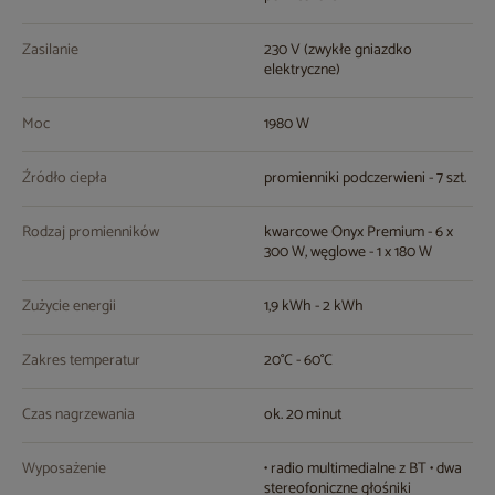
Zasilanie
230 V (zwykłe gniazdko
elektryczne)
Moc
1980 W
Źródło ciepła
promienniki podczerwieni - 7 szt.
Rodzaj promienników
kwarcowe Onyx Premium - 6 x
300 W, węglowe - 1 x 180 W
Zużycie energii
1,9 kWh - 2 kWh
Zakres temperatur
20°C - 60°C
Czas nagrzewania
ok. 20 minut
Wyposażenie
• radio multimedialne z BT • dwa
stereofoniczne głośniki