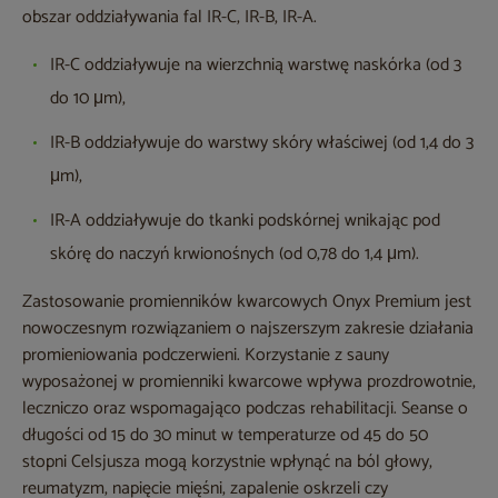
obszar oddziaływania fal IR-C, IR-B, IR-A.
IR-C oddziaływuje na wierzchnią warstwę naskórka (od 3
do 10 μm),
IR-B oddziaływuje do warstwy skóry właściwej (od 1,4 do 3
μm),
IR-A oddziaływuje do tkanki podskórnej wnikając pod
skórę do naczyń krwionośnych (od 0,78 do 1,4 μm).
Zastosowanie promienników kwarcowych Onyx Premium jest
nowoczesnym rozwiązaniem o najszerszym zakresie działania
promieniowania podczerwieni. Korzystanie z sauny
wyposażonej w promienniki kwarcowe wpływa prozdrowotnie,
leczniczo oraz wspomagająco podczas rehabilitacji. Seanse o
długości od 15 do 30 minut w temperaturze od 45 do 50
stopni Celsjusza mogą korzystnie wpłynąć na ból głowy,
reumatyzm, napięcie mięśni, zapalenie oskrzeli czy