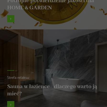
Potrójne potwierdzenie jakości dla
HOME & GARDEN
Strefa relaksu
Sauna w łazience - dlaczego warto ją
mieć?