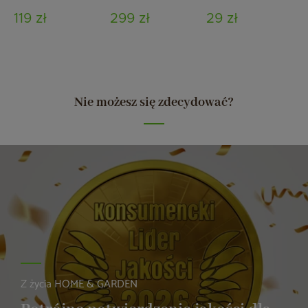
Onyx Premium 300
119 zł
299 zł
29 zł
W do sauny
infrared
Nie możesz się zdecydować?
Z życia HOME & GARDEN