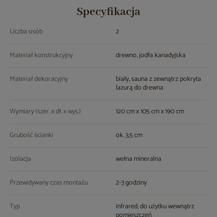
Specyfikacja
Liczba osób
2
Materiał konstrukcyjny
drewno, jodła kanadyjska
Materiał dekoracyjny
biały, sauna z zewnątrz pokryta
lazurą do drewna
Wymiary (szer. x dł. x wys.)
120 cm x 105 cm x 190 cm
Grubość ścianki
ok. 3,5 cm
Izolacja
wełna mineralna
Przewidywany czas montażu
2-3 godziny
Typ
infrared, do użytku wewnątrz
pomieszczeń