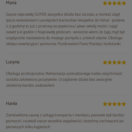
Maria
Sauna naprawdę SUPER, wszystko działa bez zarzutu, a montaż zajął
(poza wniesieniem i usunięciem kartonów) niespełna 30 minut - podane
2-3 godziny to już z przerwą na papierosa i piwo: wtedy może i zająć
nawet 5-6 godzin :) Naprawdę polecam - wreszcie wiem, że żyję, mąż był
sceptycznie nastawiony do mojego pomysłu i...zmienił zdanie. Obsługa
sklepu rewelacyjna i pomocna. Pozdrawiam Pana Macieja i koleżanki.
Lucyna
Obsługa profesjonalna .Reklamacja uszkodzonego kabla natychmiast
została załatwiona pozytywnie .Urządzenie działa bez awaryjnie
.Jesteśmy bardzo zadowoleni.
Hania
Zamówiliśmy saunę z usługą transportu i montażu, panowie byli bardzo
pomocni i rozwiali nasze wszelkie wątpliwości. Jesteśmy zachwyceni po
pierwszych kilku kąpielach