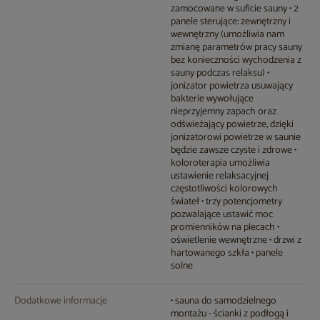
zamocowane w suficie sauny • 2
panele sterujące: zewnętrzny i
wewnętrzny (umożliwia nam
zmianę parametrów pracy sauny
bez konieczności wychodzenia z
sauny podczas relaksu) •
jonizator powietrza usuwający
bakterie wywołujące
nieprzyjemny zapach oraz
odświeżający powietrze, dzięki
jonizatorowi powietrze w saunie
będzie zawsze czyste i zdrowe •
koloroterapia umożliwia
ustawienie relaksacyjnej
częstotliwości kolorowych
świateł • trzy potencjometry
pozwalające ustawić moc
promienników na plecach •
oświetlenie wewnętrzne • drzwi z
hartowanego szkła • panele
solne
Dodatkowe informacje
• sauna do samodzielnego
montażu - ścianki z podłogą i