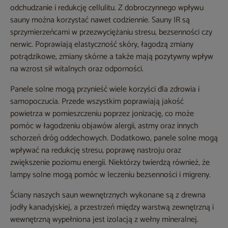
odchudzanie i redukcję cellulitu. Z dobroczynnego wpływu
sauny można korzystać nawet codziennie. Sauny IR są
sprzymierzeńcami w przezwyciężaniu stresu, bezsenności czy
nerwic. Poprawiają elastyczność skóry, łagodzą zmiany
potrądzikowe, zmiany skórne a także mają pozytywny wpływ
na wzrost sił witalnych oraz odporności.
Panele solne mogą przynieść wiele korzyści dla zdrowia i
samopoczucia. Przede wszystkim poprawiają jakość
powietrza w pomieszczeniu poprzez jonizację, co może
pomóc w łagodzeniu objawów alergii, astmy oraz innych
schorzeń dróg oddechowych. Dodatkowo, panele solne mogą
wpływać na redukcję stresu, poprawę nastroju oraz
zwiększenie poziomu energii. Niektórzy twierdzą również, że
lampy solne mogą pomóc w leczeniu bezsenności i migreny.
Ściany naszych saun wewnętrznych wykonane są z drewna
jodły kanadyjskiej, a przestrzeń między warstwą zewnętrzną i
wewnętrzną wypełniona jest izolacją z wełny mineralnej.