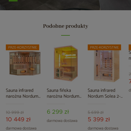
Podobne produkty
PRZE-KORZYSTNIE
PRZE-KORZYSTNIE
S
n
S
b
7
Sauna infrared
Sauna fińska
Sauna infrared
d
narożna Nordum
narożna Nordum
Nordum Solea 2-
Solea 5-osobowa
Pure 2-osobowa
osobowa naturalna
WiFi brązowa
naturalna
6 299 zł
10 999 zł
5 699 zł
10 449 zł
5 399 zł
darmowa dostawa
darmowa dostawa
darmowa dostawa