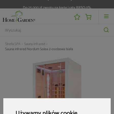
Do 25 000 zł zwrotu na kartę i raty RRSO 0%
Strefa SPA
Sauny infrared
Sauna infrared Nordum Solea 2-osobowa biała
Używamy plików cookie