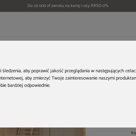
Do 25 000 zł zwrotu na kartę i raty RRSO 0%
fińska narożna Nordum Solea 3-osobowa naturalna
ii śledzenia, aby poprawić jakość przeglądania w następujących cela
internetowej
,
aby zmierzyć Twoje zainteresowanie naszymi produktami
ebie bardziej odpowiednie
.
Ko