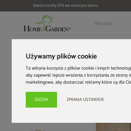
Stwórz strefę SPA we własnym domu
Szczegóły
Opinie
HOME & GARDEN
Strefa SPA
Sauny fińskie suche
Sauna 
Używamy plików cookie
Ta witryna korzysta z plików cookie i innych technolog
aby zapewnić lepsze wrażenia z korzystania ze strony 
marketingowe
,
aby dostarczać reklamy które są dla Ci
ZGODA
ZMIANA USTAWIEŃ