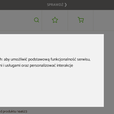
SPRAWDŹ ❯
7 599 zł
DODAJ DO KOSZYKA
7 199 zł
PRZE-KORZYSTNIE
ch:
aby umożliwić podstawową funkcjonalność serwisu
,
 i usługami oraz personalizować interakcje
Sauna fińska narożna
Nordum Solea 3-
osobowa naturalna
d produktu: 144623