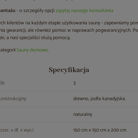
montażu
- o szczegóły opcji
zapytaj naszego konsultanta
zych klientów na każdym etapie użytkowania sauny - zapewniamy po
nia gwarancji, ale również pomoc w naprawach pogwarancyjnych. P
i, a nasi specjaliści służą pomocą.
kategorii
Sauny domowe
.
Specyfikacja
sób
3
konstrukcyjny
drewno, jodła kanadyjska
naturalny
zer. x dł. x wys.)
150 cm x 150 cm x 200 cm