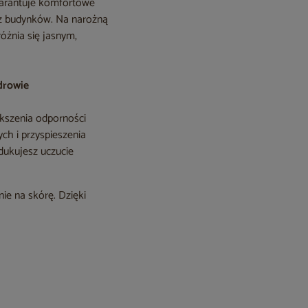
rantuje komfortowe
rz budynków. Na narożną
óżnia się jasnym,
drowie
ększenia odporności
h i przyspieszenia
dukujesz uczucie
ie na skórę. Dzięki