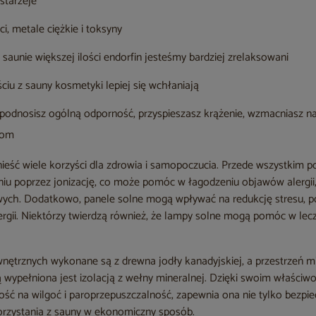
starzeje
i, metale ciężkie i toksyny
 saunie większej ilości endorfin jesteśmy bardziej zrelaksowani
iu z sauny kosmetyki lepiej się wchłaniają
 podnosisz ogólną odporność, przyspieszasz krążenie, wzmacniasz n
wom
ieść wiele korzyści dla zdrowia i samopoczucia. Przede wszystkim p
iu poprzez jonizację, co może pomóc w łagodzeniu objawów alergii,
ych. Dodatkowo, panele solne mogą wpływać na redukcję stresu, p
rgii. Niektórzy twierdzą również, że lampy solne mogą pomóc w lecz
nętrznych wykonane są z drewna jodły kanadyjskiej, a przestrzeń 
 wypełniona jest izolacją z wełny mineralnej. Dzięki swoim właściwo
ść na wilgoć i paroprzepuszczalność, zapewnia ona nie tylko bezpi
orzystania z sauny w ekonomiczny sposób.