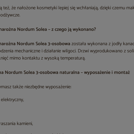
ą też, że nałożone kosmetyki lepiej się wchłaniają, dzięki czemu m
i odżywcze.
 narożna Nordum Solea – z czego ją wykonano?
narożna Nordum Solea 3-osobowa
została wykonana z jodły kanad
odzenia mechaniczne i działanie wilgoci. Drzwi wyprodukowano z sol
knięć mimo kontaktu z wysoką temperaturą.
na Nordum Solea 3-osobowa naturalna – wyposażenie i montaż
ymasz także niezbędne wyposażenie:
 elektryczny,
raszania kamieni,