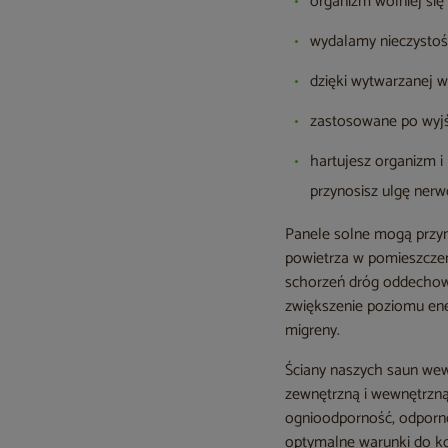
organizm wolniej się 
wydalamy nieczystośc
dzięki wytwarzanej w
zastosowane po wyjśc
hartujesz organizm i
przynosisz ulgę ner
Panele solne mogą przyn
powietrza w pomieszczen
schorzeń dróg oddechow
zwiększenie poziomu ene
migreny.
Ściany naszych saun wew
zewnętrzną i wewnętrzną
ognioodporność, odporno
optymalne warunki do k