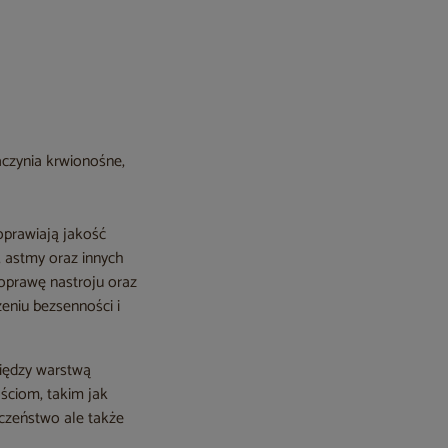
aczynia krwionośne,
oprawiają jakość
 astmy oraz innych
oprawę nastroju oraz
eniu bezsenności i
między warstwą
ściom, takim jak
eczeństwo ale także