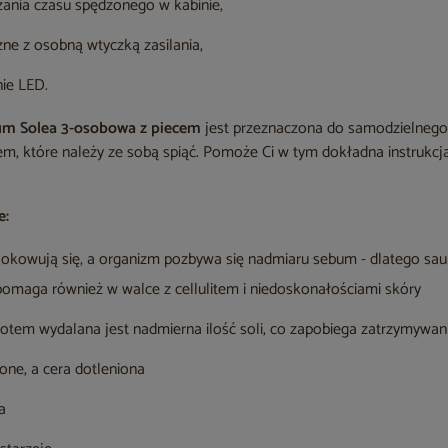
zania czasu spędzonego w kabinie,
ne z osobną wtyczką zasilania,
ie LED.
m Solea 3-osobowa z piecem
jest przeznaczona do samodzielnego
tem, które należy ze sobą spiąć. Pomoże Ci w tym dokładna instrukcj
e:
lokowują się, a organizm pozbywa się nadmiaru sebum - dlatego sa
pomaga również w walce z cellulitem i niedoskonałościami skóry
otem wydalana jest nadmierna ilość soli, co zapobiega zatrzymywani
ione, a cera dotleniona
a