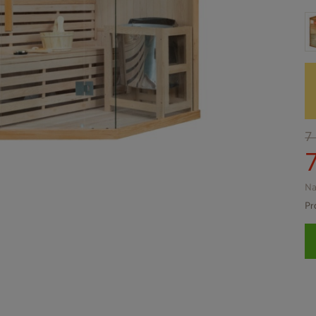
7
Na
Pr