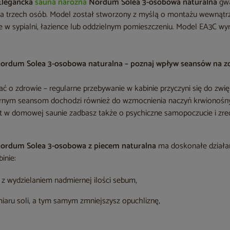
Elegancka
sauna narożna
Nordum Solea 3-osobowa naturalna
gwa
la trzech osób. Model został stworzony z myślą o montażu wewnąt
e w sypialni, łazience lub oddzielnym pomieszczeniu. Model EA3C wyr
Nordum Solea 3-osobowa naturalna – poznaj wpływ seansów na z
ć o zdrowie – regularne przebywanie w kabinie przyczyni się do zwi
arnym seansom dochodzi również do wzmocnienia naczyń krwionośnyc
yt w domowej saunie zadbasz także o psychiczne samopoczucie i zre
Nordum Solea 3-osobowa z piecem naturalna
ma doskonałe działan
inie:
z wydzielaniem nadmiernej ilości sebum,
iaru soli, a tym samym zmniejszysz opuchliznę,