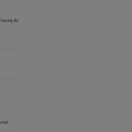
 lazurą do
czne)