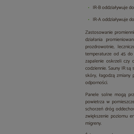
IR-B oddziaływuje do
IR-A oddziaływuje do
Zastosowanie promienn
działania promieniowa
prozdrowotnie, leczni
temperaturze od 45 do 
zapalenie oskrzeli czy
codziennie. Sauny IR są
skóry, łagodzą zmiany 
odporności.
Panele solne mogą przy
powietrza w pomieszcze
schorzeń dróg oddechow
zwiększenie poziomu en
migreny.