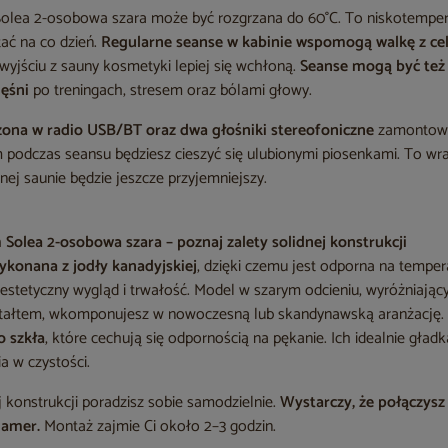
Solea 2-osobowa szara może być rozgrzana do 60°C. To niskotempe
ać na co dzień.
Regularne seanse w kabinie wspomogą walkę z ce
yjściu z sauny kosmetyki lepiej się wchłoną.
Seanse mogą być też
ęśni
po treningach, stresem oraz bólami głowy.
ona w radio USB/BT oraz dwa głośniki stereofoniczne
zamontowan
dczas seansu będziesz cieszyć się ulubionymi piosenkami. To wraz
nej saunie będzie jeszcze przyjemniejszy.
Solea 2-osobowa szara – poznaj zalety solidnej konstrukcji
ykonana z jodły kanadyjskiej
, dzięki czemu jest odporna na tempera
estetyczny wygląd i trwałość. Model w szarym odcieniu, wyróżniający
ałtem, wkomponujesz w nowoczesną lub skandynawską aranżację. 
o szkła
, które cechują się odpornością na pękanie. Ich idealnie gład
a w czystości.
j konstrukcji poradzisz sobie samodzielnie.
Wystarczy, że połączysz 
lamer.
Montaż zajmie Ci około 2–3 godzin.