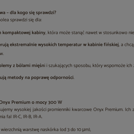
wa – dla kogo się sprawdzi?
lea sprawdzi się dla:
h kompaktowej kabiny
, która może stanąć nawet w stosunkowo niew
lerują ekstremalnie wysokich temperatur w kabinie fińskiej
, a chcą
w.
blemy z bólami mięśn
i i szukających sposobu, który wspomoże ich
bują metody na poprawę odporności
.
 Onyx Premium o mocy 300 W
ujemy wysokiej jakości promienniki kwarcowe Onyx Premium. Ich 
a fal IR-C, IR-B, IR-A.
 wierzchnią warstwę naskórka (od 3 do 10 μm),