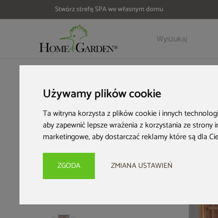
Stwórz strefę SPA we własnym domu
Szczegóły
Opinie
HOME & GARDEN
Strefa SPA
Sauny infrared
Sauna infra
Używamy plików cookie
Ta witryna korzysta z plików cookie i innych technolog
aby zapewnić lepsze wrażenia z korzystania ze strony 
marketingowe
,
aby dostarczać reklamy które są dla Ci
ZGODA
ZMIANA USTAWIEŃ