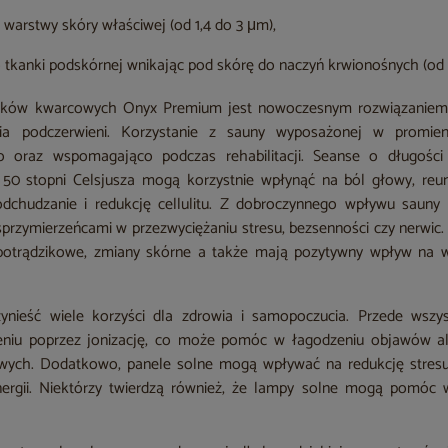
 warstwy skóry właściwej (od 1,4 do 3 μm),
 tkanki podskórnej wnikając pod skórę do naczyń krwionośnych (od 0
ików kwarcowych Onyx Premium jest nowoczesnym rozwiązaniem 
nia podczerwieni. Korzystanie z sauny wyposażonej w promi
czo oraz wspomagająco podczas rehabilitacji. Seanse o długoś
50 stopni Celsjusza mogą korzystnie wpłynąć na ból głowy, reum
 odchudzanie i redukcję cellulitu. Z dobroczynnego wpływu saun
 sprzymierzeńcami w przezwyciężaniu stresu, bezsenności czy nerwic.
potrądzikowe, zmiany skórne a także mają pozytywny wpływ na wz
nieść wiele korzyści dla zdrowia i samopoczucia. Przede wszy
niu poprzez jonizację, co może pomóc w łagodzeniu objawów ale
ych. Dodatkowo, panele solne mogą wpływać na redukcję stresu
ergii. Niektórzy twierdzą również, że lampy solne mogą pomóc w