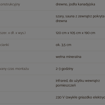
konstrukcyjny
drewno, jodła kanadyjska
szary, sauna z zewnątrz pokryta
drewna
zer. x dł. x wys.)
120 cm x 105 cm x 190 cm
cianki
ok. 3,5 cm
wełna mineralna
wany czas montażu
2-3 godziny
infrared, do użytku wewnątrz
pomieszczeń
230 V (zwykłe gniazdko elektry