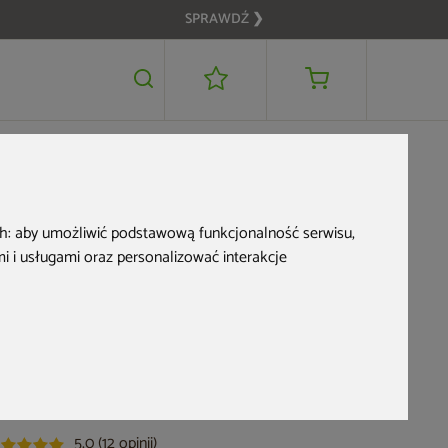
SPRAWDŹ ❯
5 699 zł
POWIADOM MNIE
ch:
aby umożliwić podstawową funkcjonalność serwisu
,
 i usługami oraz personalizować interakcje
Sauna infrared
Nordum Solea 2-
osobowa szara
d produktu: 341789
5,0 (12 opinii)