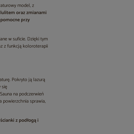
raturowy model, z
llulitem oraz zmianami
 pomocne przy
e w suficie. Dzięki tym
 z funkcją koloroterapii
turę. Pokryto ją lazurą
 się
Sauna na podczerwień
ka powierzchnia sprawia,
ścianki z podłogą i