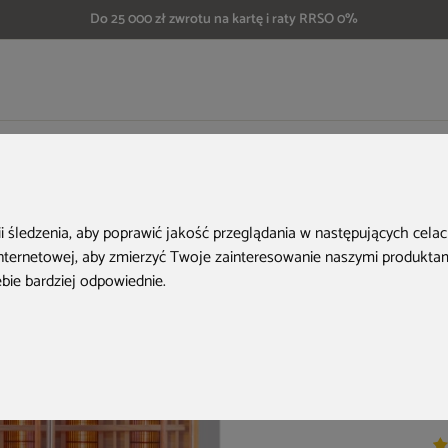
Do 25 000 zł zwrotu na kartę i raty RRSO 0%
red Nordum Solea 2-osobowa szara
ii śledzenia, aby poprawić jakość przeglądania w następujących cela
internetowej
,
aby zmierzyć Twoje zainteresowanie naszymi produktami
ebie bardziej odpowiednie
.
Ko