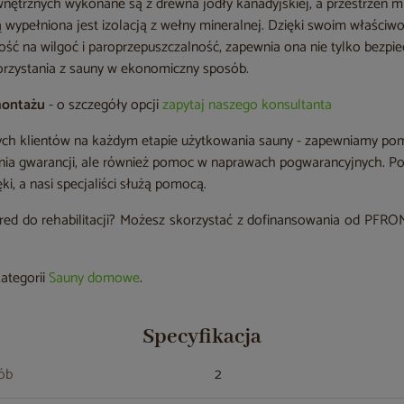
nętrznych wykonane są z drewna jodły kanadyjskiej, a przestrzeń 
 wypełniona jest izolacją z wełny mineralnej. Dzięki swoim właściwo
ść na wilgoć i paroprzepuszczalność, zapewnia ona nie tylko bezpi
orzystania z sauny w ekonomiczny sposób.
montażu
- o szczegóły opcji
zapytaj naszego konsultanta
zych klientów na każdym etapie użytkowania sauny - zapewniamy po
nia gwarancji, ale również pomoc w naprawach pogwarancyjnych. P
i, a nasi specjaliści służą pomocą.
ared do rehabilitacji? Możesz skorzystać z dofinansowania od PFRON.
kategorii
Sauny domowe
.
Specyfikacja
sób
2