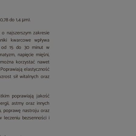
,78 do 1,4 μm).
o najszerszym zakresie
enniki kwarcowe wpływa
ci od 15 do 30 minut w
atyzm, napięcie mięśni,
y można korzystać nawet
 Poprawiają elastyczność
rost sił witalnych oraz
stkim poprawiają jakość
rgii, astmy oraz innych
, poprawę nastroju oraz
 leczeniu bezsenności i