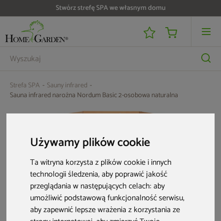
Stwórz strefę SPA we własnym domu
Do 25 000 zł zwrotu na kartę i raty RRSO 0%
Strefa SPA
Sauny infrared
Sauna infrared narożna Nordum Basic 2-osobowa naturalna
Używamy plików cookie
Ta witryna korzysta z plików cookie i innych
technologii śledzenia, aby poprawić jakość
przeglądania w następujących celach:
aby
umożliwić podstawową funkcjonalność serwisu
,
aby zapewnić lepsze wrażenia z korzystania ze