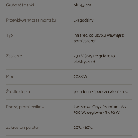
Grubość ścianki
ok. 4,5 cm
Przewidywany czas montażu
2-3 godziny
Typ
infrared, do użytku wewnątrz
pomieszczeń
Zasilanie
230 V (zwykłe gniazdko
elektryczne)
Moc
2088 W
Źródło ciepła
promienniki podczerwieni - 9 szt.
Rodzaj promienników
kwarcowe Onyx Premium - 6 x
300 W, węglowe - 3 x 96 W
Zakres temperatur
20°C - 60°C