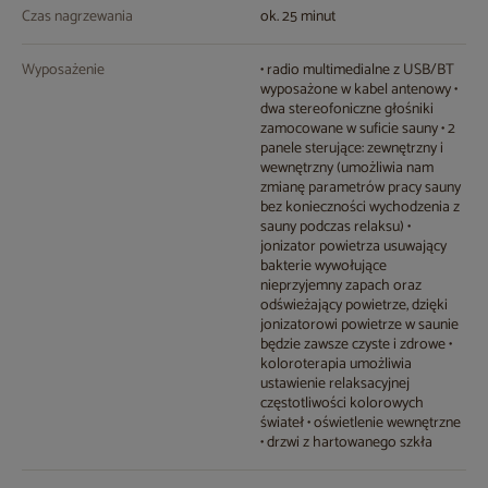
Czas nagrzewania
ok. 25 minut
Wyposażenie
• radio multimedialne z USB/BT
wyposażone w kabel antenowy •
dwa stereofoniczne głośniki
zamocowane w suficie sauny • 2
panele sterujące: zewnętrzny i
wewnętrzny (umożliwia nam
zmianę parametrów pracy sauny
bez konieczności wychodzenia z
sauny podczas relaksu) •
jonizator powietrza usuwający
bakterie wywołujące
nieprzyjemny zapach oraz
odświeżający powietrze, dzięki
jonizatorowi powietrze w saunie
będzie zawsze czyste i zdrowe •
koloroterapia umożliwia
ustawienie relaksacyjnej
częstotliwości kolorowych
świateł • oświetlenie wewnętrzne
• drzwi z hartowanego szkła