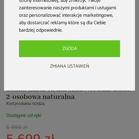
strony internetowej
,
aby zmierzyć Twoje
zainteresowanie naszymi produktami i usługami
oraz personalizować interakcje marketingowe
,
aby dostarczać reklamy które są dla Ciebie
bardziej odpowiednie
.
ZGODA
ZMIANA USTAWIEŃ
PRZE-KORZYSTNIE
HOME & GARDEN
Sauna infrared narożna Nordum Basic
2-osobowa naturalna
Kod produktu: 501324
Dostępne od ręki
5 999 zł