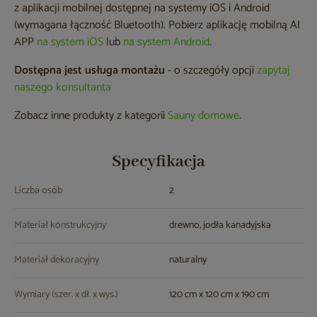
z aplikacji mobilnej dostępnej na systemy iOS i Android
(wymagana łączność Bluetooth). Pobierz aplikację mobilną AI
APP
na system iOS
lub
na system Android
.
Dostępna jest usługa montażu
- o szczegóły opcji
zapytaj
naszego konsultanta
Zobacz inne produkty z kategorii
Sauny domowe
.
Specyfikacja
Liczba osób
2
Materiał konstrukcyjny
drewno, jodła kanadyjska
Materiał dekoracyjny
naturalny
Wymiary (szer. x dł. x wys.)
120 cm x 120 cm x 190 cm