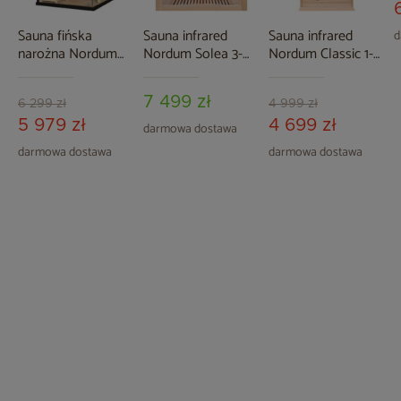
Sauna fińska
Sauna infrared
Sauna infrared
d
narożna Nordum
Nordum Solea 3-
Nordum Classic 1-
Pure 2-osobowa
osobowa naturalna
osobowa naturalna
czarna
II. gatunek
7 499 zł
6 299 zł
4 999 zł
5 979 zł
4 699 zł
darmowa dostawa
darmowa dostawa
darmowa dostawa