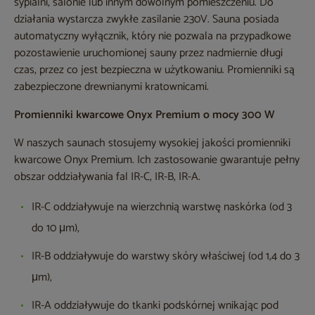
sypialni, salonie lub innym dowolnym pomieszczeniu. Do
działania wystarcza zwykłe zasilanie 230V. Sauna posiada
automatyczny wyłącznik, który nie pozwala na przypadkowe
pozostawienie uruchomionej sauny przez nadmiernie długi
czas, przez co jest bezpieczna w użytkowaniu. Promienniki są
zabezpieczone drewnianymi kratownicami.
Promienniki kwarcowe Onyx Premium o mocy 300 W
W naszych saunach stosujemy wysokiej jakości promienniki
kwarcowe Onyx Premium. Ich zastosowanie gwarantuje pełny
obszar oddziaływania fal IR-C, IR-B, IR-A.
IR-C oddziaływuje na wierzchnią warstwę naskórka (od 3
do 10 μm),
IR-B oddziaływuje do warstwy skóry właściwej (od 1,4 do 3
μm),
IR-A oddziaływuje do tkanki podskórnej wnikając pod