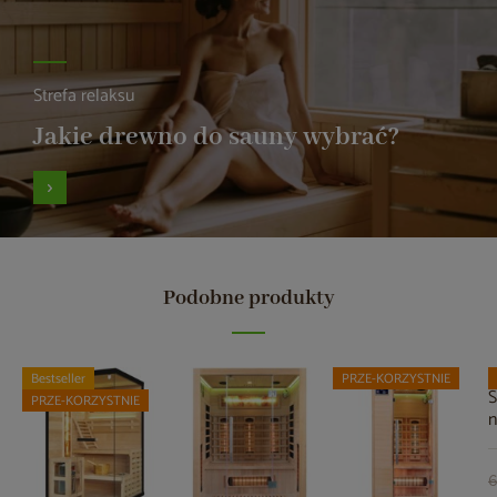
Strefa relaksu
Jakie drewno do sauny wybrać?
Podobne produkty
Bestseller
PRZE-KORZYSTNIE
S
PRZE-KORZYSTNIE
n
S
b
6