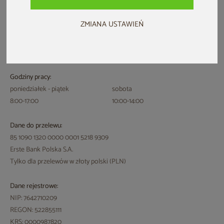
ZMIANA USTAWIEŃ
Adres:
ul. Ceramiczna 15
64-920 Piła
Godziny pracy:
poniedziałek - piątek
sobota
8:00-17:00
10:00-14:00
Dane do przelewu:
85 1090 1320 0000 0001 5218 9309
Erste Bank Polska S.A.
Tylko dla przelewów w złoty polski (PLN)
Dane rejestrowe:
NIP: 7642710209
REGON: 522855111
KRS: 0000987820