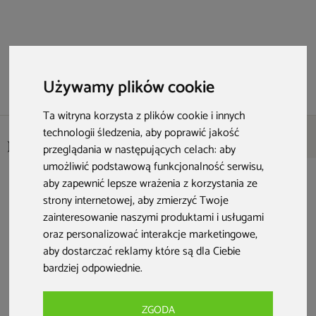
Używamy plików cookie
Ta witryna korzysta z plików cookie i innych
technologii śledzenia, aby poprawić jakość
przeglądania w następujących celach:
aby
umożliwić podstawową funkcjonalność serwisu
,
aby zapewnić lepsze wrażenia z korzystania ze
Skontaktuj się z nami
strony internetowej
,
aby zmierzyć Twoje
zainteresowanie naszymi produktami i usługami
oraz personalizować interakcje marketingowe
,
aby dostarczać reklamy które są dla Ciebie
67 215 29 81
bardziej odpowiednie
.
Zadzwoń pon. - pt. w godz. 8:00-17:00, sob. w godz. 10:00-
14:00
ZGODA