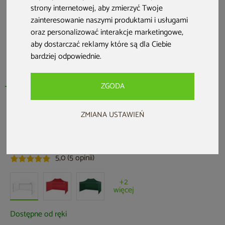
strony internetowej
,
aby zmierzyć Twoje
zainteresowanie naszymi produktami i usługami
oraz personalizować interakcje marketingowe
,
aby dostarczać reklamy które są dla Ciebie
bardziej odpowiednie
.
ZGODA
HOME & GARDEN
ZMIANA USTAWIEŃ
Namiot handlowy 450 x 300 cm biały
Kod produktu: 728011
5,0 (5 opinii)
+2
więcej
Dostępne od ręki