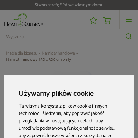
Do 25 000 zł zwrotu na kartę i raty RRSO 0%
Meble dla biznesu
Namioty handlowe
Namiot handlowy 450 x 300 cm biały
Używamy plików cookie
Ta witryna korzysta z plików cookie i innych
technologii śledzenia, aby poprawić jakość
przeglądania w następujących celach:
aby
umożliwić podstawową funkcjonalność serwisu
,
aby zapewnić lepsze wrażenia z korzystania ze