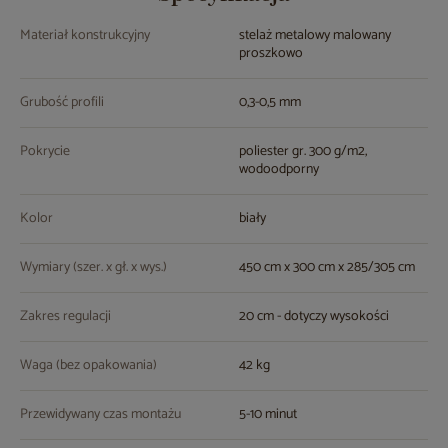
Materiał konstrukcyjny
stelaż metalowy malowany
proszkowo
Grubość profili
0,3-0,5 mm
Pokrycie
poliester gr. 300 g/m2,
wodoodporny
Kolor
biały
Wymiary (szer. x gł. x wys.)
450 cm x 300 cm x 285/305 cm
Zakres regulacji
20 cm - dotyczy wysokości
Waga (bez opakowania)
42 kg
Przewidywany czas montażu
5-10 minut