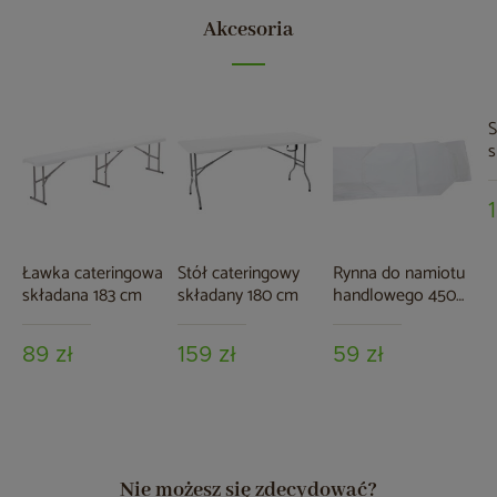
Akcesoria
S
s
w
Ławka cateringowa
Stół cateringowy
Rynna do namiotu
składana 183 cm
składany 180 cm
handlowego 450
cm
89 zł
159 zł
59 zł
Nie możesz się zdecydować?