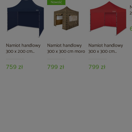
Nowość
N
2
g
Namiot handlowy
Namiot handlowy
Namiot handlowy
300 x 200 cm
300 x 300 cm moro
300 x 300 cm
granatowy
czerwony
759 zł
799 zł
799 zł