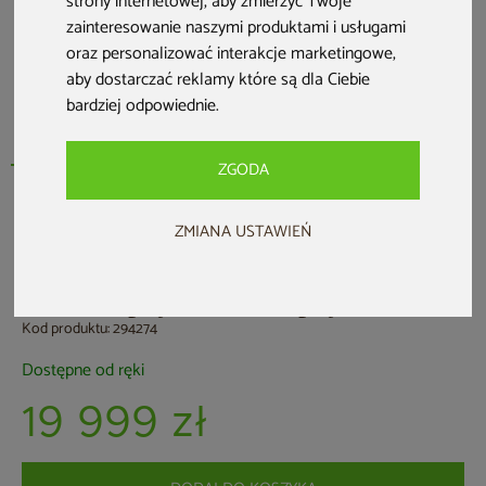
strony internetowej
,
aby zmierzyć Twoje
zainteresowanie naszymi produktami i usługami
oraz personalizować interakcje marketingowe
,
aby dostarczać reklamy które są dla Ciebie
bardziej odpowiednie
.
ZGODA
ZMIANA USTAWIEŃ
Komora relaksacyjna OxySpa z
tlenoterapią i termoterapią
Kod produktu: 294274
Dostępne od ręki
19 999 zł