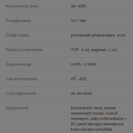
Koncentracja tlenu
90 - 93%
Przepływ tlenu
10 l / min
Źródło ciepła
promienniki podczerwieni - 4 szt.
Rodzaj promienników
TDP - 2 szt., węglowe - 2 szt.
Zużycie energii
1 kWh - 1,1 kWh
Zakres temperatur
0°C - 65°C
Czas nagrzewania
ok. 20 minut
Wyposażenie
koncentrator tlenu, zestaw
wymiennych masek i kaniuli
nosowych, radio multimedialne z
BT, panel sterujący wewnętrzny,
koloroterapia umożliwia