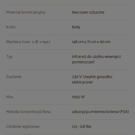
Materiał konstrukcyjny
tworzywo sztuczne
Kolor
biały
Wymiary (szer. x dł. x wys.)
148 cm x 71 cm x 161 cm
Typ
infrared, do użytku wewnątrz
pomieszczeń
Zasilanie
230 V (zwykłe gniazdko
elektryczne)
Moc
1050 W
Metoda koncentracji tlenu
adsorpcja zmiennociśniena (PSA)
Ciśnienie wyjściowe
0,3 - 0,8 Bar