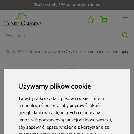
Stwórz strefę SPA we własnym domu
Do 25 000 zł zwrotu na kartę i raty RRSO 0%
Strefa SPA
Komora relaksacyjna OxySpa z tlenoterapią i termoterapią
Używamy plików cookie
Ta witryna korzysta z plików cookie i innych
technologii śledzenia, aby poprawić jakość
przeglądania w następujących celach:
aby
umożliwić podstawową funkcjonalność serwisu
,
aby zapewnić lepsze wrażenia z korzystania ze