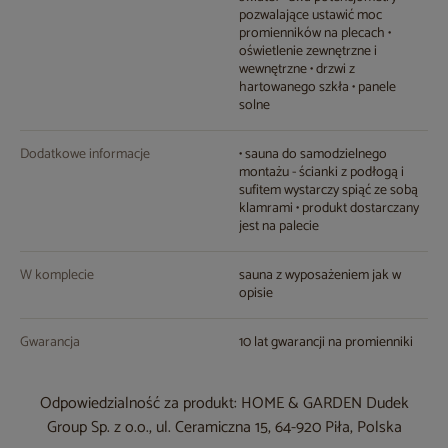
pozwalające ustawić moc
promienników na plecach •
oświetlenie zewnętrzne i
wewnętrzne • drzwi z
hartowanego szkła • panele
solne
Dodatkowe informacje
• sauna do samodzielnego
montażu - ścianki z podłogą i
sufitem wystarczy spiąć ze sobą
klamrami • produkt dostarczany
jest na palecie
W komplecie
sauna z wyposażeniem jak w
opisie
Gwarancja
10 lat gwarancji na promienniki
Odpowiedzialność za produkt: HOME & GARDEN Dudek
Group Sp. z o.o., ul. Ceramiczna 15, 64-920 Piła, Polska