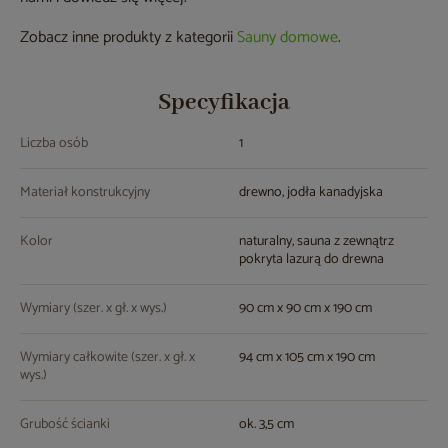
Zobacz inne produkty z kategorii
Sauny domowe
.
Specyfikacja
Liczba osób
1
Materiał konstrukcyjny
drewno, jodła kanadyjska
Kolor
naturalny, sauna z zewnątrz
pokryta lazurą do drewna
Wymiary (szer. x gł. x wys.)
90 cm x 90 cm x 190 cm
Wymiary całkowite (szer. x gł. x
94 cm x 105 cm x 190 cm
wys.)
Grubość ścianki
ok. 3,5 cm