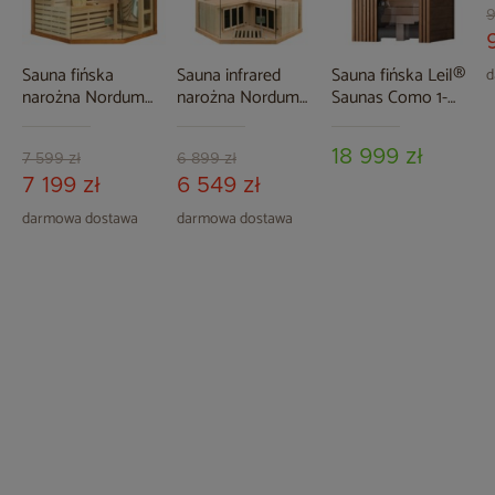
9
Sauna fińska
Sauna infrared
Sauna fińska Leil®
d
narożna Nordum
narożna Nordum
Saunas Como 1-
Solea 3-osobowa
Solea 2-osobowa
osobowa
brązowa
naturalna
18 999 zł
7 599 zł
6 899 zł
7 199 zł
6 549 zł
darmowa dostawa
darmowa dostawa