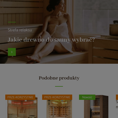
Strefa relaksu
Jakie drewno do sauny wybrać?
Podobne produkty
PRZE-KORZYSTNIE
PRZE-KORZYSTNIE
Nowość
S
n
C
n