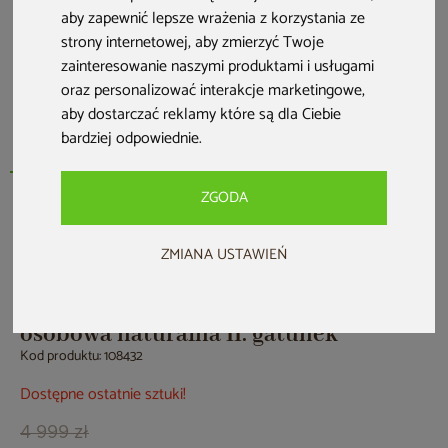
aby zapewnić lepsze wrażenia z korzystania ze
strony internetowej
,
aby zmierzyć Twoje
zainteresowanie naszymi produktami i usługami
oraz personalizować interakcje marketingowe
,
aby dostarczać reklamy które są dla Ciebie
bardziej odpowiednie
.
ZGODA
PRZE-KORZYSTNIE
ZMIANA USTAWIEŃ
Sauna infrared Nordum Classic 1-
osobowa naturalna II. gatunek
Kod produktu: 108432
Dostępne ostatnie sztuki!
4 999 zł