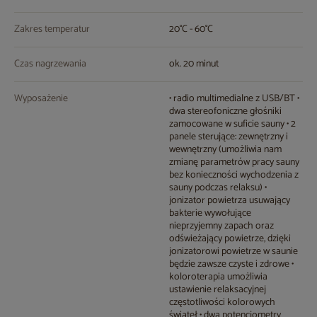
Zakres temperatur
20°C - 60°C
Czas nagrzewania
ok. 20 minut
Wyposażenie
• radio multimedialne z USB/BT •
dwa stereofoniczne głośniki
zamocowane w suficie sauny • 2
panele sterujące: zewnętrzny i
wewnętrzny (umożliwia nam
zmianę parametrów pracy sauny
bez konieczności wychodzenia z
sauny podczas relaksu) •
jonizator powietrza usuwający
bakterie wywołujące
nieprzyjemny zapach oraz
odświeżający powietrze, dzięki
jonizatorowi powietrze w saunie
będzie zawsze czyste i zdrowe •
koloroterapia umożliwia
ustawienie relaksacyjnej
częstotliwości kolorowych
świateł • dwa potencjometry