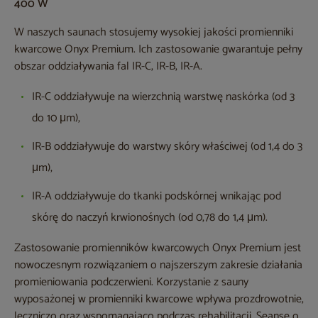
400 W
W naszych saunach stosujemy wysokiej jakości promienniki
kwarcowe Onyx Premium. Ich zastosowanie gwarantuje pełny
obszar oddziaływania fal IR-C, IR-B, IR-A.
IR-C oddziaływuje na wierzchnią warstwę naskórka (od 3
do 10 μm),
IR-B oddziaływuje do warstwy skóry właściwej (od 1,4 do 3
μm),
IR-A oddziaływuje do tkanki podskórnej wnikając pod
skórę do naczyń krwionośnych (od 0,78 do 1,4 μm).
Zastosowanie promienników kwarcowych Onyx Premium jest
nowoczesnym rozwiązaniem o najszerszym zakresie działania
promieniowania podczerwieni. Korzystanie z sauny
wyposażonej w promienniki kwarcowe wpływa prozdrowotnie,
leczniczo oraz wspomagająco podczas rehabilitacji. Seanse o