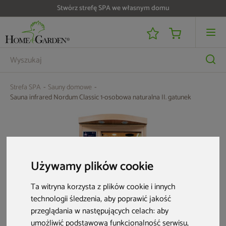
Do 25 000 zł zwrotu na kartę i raty RRSO 0%
Strefa SPA
Sauny domowe
Sauna infrared Nordum Classic 1-osobowa naturalna II. gatunek
Używamy plików cookie
Ta witryna korzysta z plików cookie i innych
technologii śledzenia, aby poprawić jakość
przeglądania w następujących celach:
aby
umożliwić podstawową funkcjonalność serwisu
,