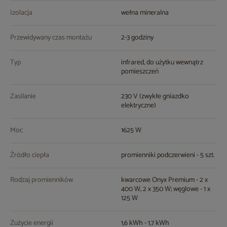
Izolacja
wełna mineralna
Przewidywany czas montażu
2-3 godziny
Typ
infrared, do użytku wewnątrz
pomieszczeń
Zasilanie
230 V (zwykłe gniazdko
elektryczne)
Moc
1625 W
Źródło ciepła
promienniki podczerwieni - 5 szt.
Rodzaj promienników
kwarcowe Onyx Premium - 2 x
400 W, 2 x 350 W; węglowe - 1 x
125 W
Zużycie energii
1,6 kWh - 1,7 kWh