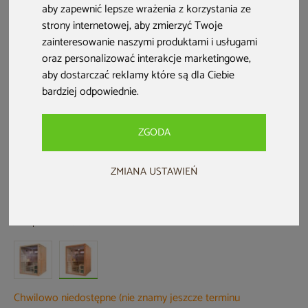
aby zapewnić lepsze wrażenia z korzystania ze
strony internetowej
,
aby zmierzyć Twoje
zainteresowanie naszymi produktami i usługami
oraz personalizować interakcje marketingowe
,
aby dostarczać reklamy które są dla Ciebie
bardziej odpowiednie
.
ZGODA
ZMIANA USTAWIEŃ
Sauna fińska Nordum Solea R 3-
osobowa brązowa
Kod produktu: 317656
Chwilowo niedostępne (nie znamy jeszcze terminu