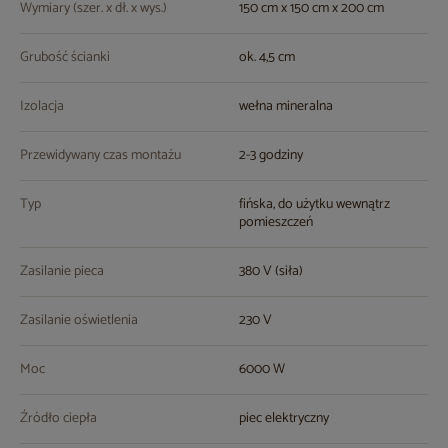
Wymiary (szer. x dł. x wys.)
150 cm x 150 cm x 200 cm
Grubość ścianki
ok. 4,5 cm
Izolacja
wełna mineralna
Przewidywany czas montażu
2-3 godziny
Typ
fińska, do użytku wewnątrz
pomieszczeń
Zasilanie pieca
380 V (siła)
Zasilanie oświetlenia
230 V
Moc
6000 W
Źródło ciepła
piec elektryczny