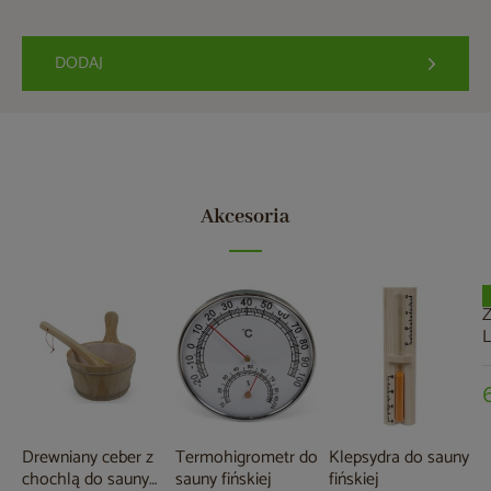
DODAJ
Akcesoria
Z
L
m
Drewniany ceber z
Termohigrometr do
Klepsydra do sauny
chochlą do sauny
sauny fińskiej
fińskiej