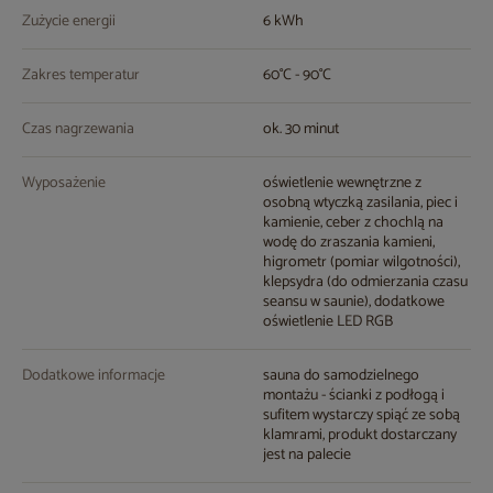
Zużycie energii
6 kWh
Zakres temperatur
60°C - 90°C
Czas nagrzewania
ok. 30 minut
Wyposażenie
oświetlenie wewnętrzne z
osobną wtyczką zasilania, piec i
kamienie, ceber z chochlą na
wodę do zraszania kamieni,
higrometr (pomiar wilgotności),
klepsydra (do odmierzania czasu
seansu w saunie), dodatkowe
oświetlenie LED RGB
Dodatkowe informacje
sauna do samodzielnego
montażu - ścianki z podłogą i
sufitem wystarczy spiąć ze sobą
klamrami, produkt dostarczany
jest na palecie