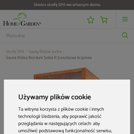
Do 25 000 zł zwrotu na kartę i raty RRSO 0%
Strefa SPA
Sauny fińskie suche
Sauna fińska Nordum Solea R 3-osobowa brązowa
Używamy plików cookie
Ta witryna korzysta z plików cookie i innych
technologii śledzenia, aby poprawić jakość
przeglądania w następujących celach:
aby
umożliwić podstawową funkcjonalność serwisu
,