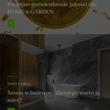
Potrójne potwierdzenie jakości dla
HOME & GARDEN
Strefa relaksu
Sauna w łazience - dlaczego warto ją
mieć?