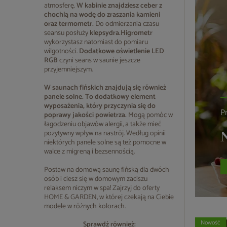
atmosferę.
W kabinie znajdziesz ceber z
chochlą na wodę do zraszania kamieni
oraz termometr.
Do odmierzania czasu
seansu posłuży
klepsydra.
Higrometr
wykorzystasz natomiast do pomiaru
wilgotności.
Dodatkowe oświetlenie LED
RGB
czyni seans w saunie jeszcze
przyjemniejszym.
W saunach fińskich znajdują się również
panele solne. To dodatkowy element
wyposażenia, który przyczynia się do
P
poprawy jakości powietrza.
Mogą pomóc w
łagodzeniu objawów alergii, a także mieć
pozytywny wpływ na nastrój. Według opinii
N
niektórych panele solne są też pomocne w
walce z migreną i bezsennością.
Postaw na domową saunę fińską dla dwóch
osób i ciesz się w domowym zaciszu
relaksem niczym w spa! Zajrzyj do oferty
HOME & GARDEN, w której czekają na Ciebie
modele w różnych kolorach.
Nowość
Sprawdź również: