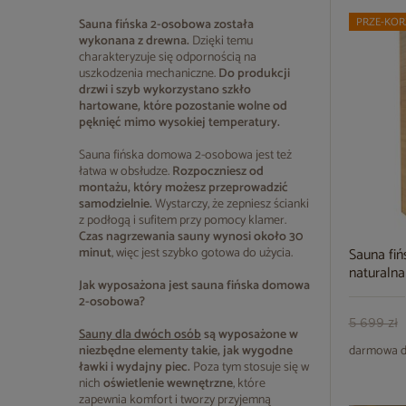
PRZE-KOR
Sauna fińska 2-osobowa
została
wykonana z drewna.
Dzięki temu
charakteryzuje się odpornością na
uszkodzenia mechaniczne.
Do produkcji
drzwi i szyb wykorzystano szkło
hartowane, które pozostanie wolne od
pęknięć mimo wysokiej temperatury.
Sauna fińska domowa 2-osobowa jest też
łatwa w obsłudze.
Rozpoczniesz od
montażu, który możesz przeprowadzić
samodzielnie.
Wystarczy, że zepniesz ścianki
z podłogą i sufitem przy pomocy klamer.
Czas nagrzewania sauny wynosi około 30
minut
, więc jest szybko gotowa do użycia.
Sauna fi
naturalna
Jak wyposażona jest sauna fińska domowa
2-osobowa?
5 699 zł
Sauny dla dwóch osób
są wyposażone w
niezbędne elementy takie, jak wygodne
darmowa d
ławki i wydajny piec.
Poza tym stosuje się w
nich
oświetlenie wewnętrzne
, które
zapewnia komfort i tworzy przyjemną