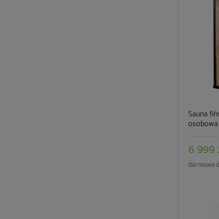
Sauna fi
osobowa 
6 999 
darmowa d