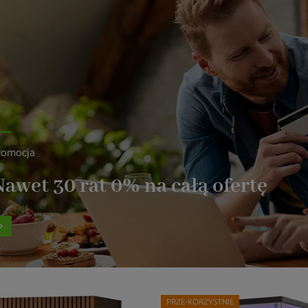
romocja
awet 30 rat 0% na całą ofertę
PRZE-KORZYSTNIE