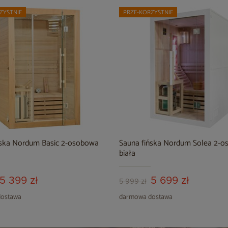
ZYSTNIE
PRZE-KORZYSTNIE
ńska Nordum Basic 2-osobowa
Sauna fińska Nordum Solea 2-
biała
5 399 zł
5 699 zł
5 999 zł
ostawa
darmowa dostawa