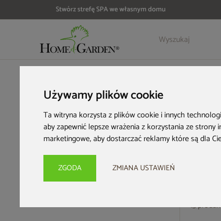
Stwórz strefę SPA we własnym domu
HOME & GARDEN
Strefa SPA
Sauny 2-osobowe
Sauny fi
Używamy plików cookie
Sauny fińskie d
Ta witryna korzysta z plików cookie i innych technolog
aby zapewnić lepsze wrażenia z korzystania ze strony 
marketingowe
,
aby dostarczać reklamy które są dla Ci
Nie musisz wyjeżdżać do SPA, żeby korzystać z zalet sea
domu. Zaaranżujesz strefę odpoczynku, z której korzystasz, gdy
kabinie pocisz się, wydalasz metale ciężkie i toksyny.
Seanse w
ZGODA
ZMIANA USTAWIEŃ
szarym, brązowym, beżowym czy białym. Dzięki temu łatwo dobi
13 produ