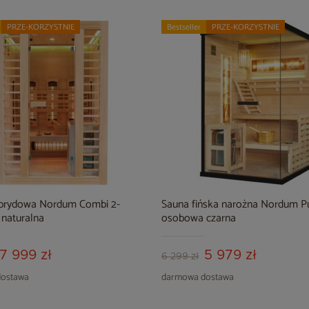
PRZE-KORZYSTNIE
Bestseller
PRZE-KORZYSTNIE
brydowa Nordum Combi 2-
Sauna fińska narożna Nordum Pu
naturalna
osobowa czarna
7 999 zł
5 979 zł
6 299 zł
ostawa
darmowa dostawa