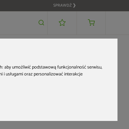
SPRAWDŹ ❯
ch:
aby umożliwić podstawową funkcjonalność serwisu
,
 i usługami oraz personalizować interakcje
bin dostępnych w HOME & GARDEN
i zamontujesz konstrukcję w
im poziomem wilgotności. Dzięki temu podczas sesji w
ny występują w różnych wariantach kolorystycznych
–