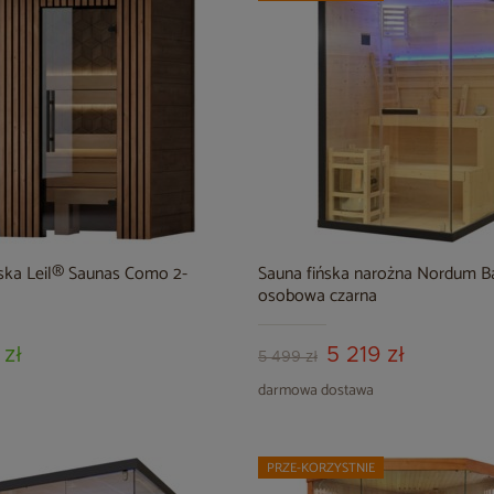
ńska Leil® Saunas Como 2-
Sauna fińska narożna Nordum Ba
osobowa czarna
 zł
5 219 zł
5 499 zł
darmowa dostawa
PRZE-KORZYSTNIE