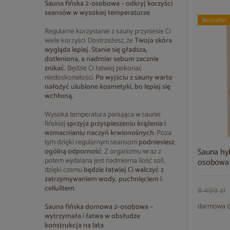
Sauna fińska 2-osobowa – odkryj korzyści
seansów w wysokiej temperaturze
Bestseller
Regularne korzystanie z sauny przyniesie Ci
wiele korzyści. Dostrzeżesz, że
Twoja skóra
wygląda lepiej. Stanie się gładsza,
dotleniona, a nadmiar sebum zacznie
znikać.
Będzie Ci łatwiej pokonać
niedoskonałości.
Po wyjściu z sauny warto
nałożyć ulubione kosmetyki, bo lepiej się
wchłoną.
Wysoka temperatura panująca w saunie
fińskiej
sprzyja przyspieszeniu krążenia i
wzmacnianiu naczyń krwionośnych
. Poza
tym dzięki regularnym seansom
podniesiesz
Sauna hy
ogólną odporność
. Z organizmu wraz z
potem wydalana jest nadmierna ilość soli,
osobowa 
dzięki czemu
będzie łatwiej Ci walczyć z
zatrzymywaniem wody, puchnięciem i
cellulitem
.
8 499 zł
darmowa d
Sauna fińska domowa 2-osobowa –
wytrzymała i łatwa w obsłudze
konstrukcja na lata