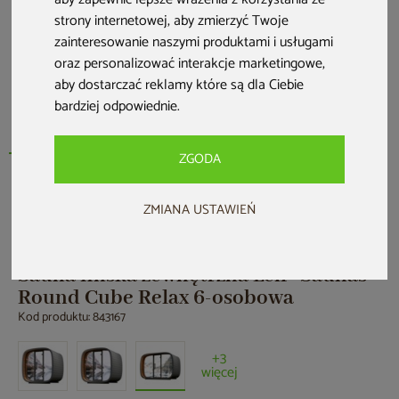
strony internetowej
,
aby zmierzyć Twoje
zainteresowanie naszymi produktami i usługami
oraz personalizować interakcje marketingowe
,
aby dostarczać reklamy które są dla Ciebie
bardziej odpowiednie
.
ZGODA
Nowość
ZMIANA USTAWIEŃ
Sauna fińska zewnętrzna Leil® Saunas
Round Cube Relax 6-osobowa
Kod produktu: 843167
+3
więcej