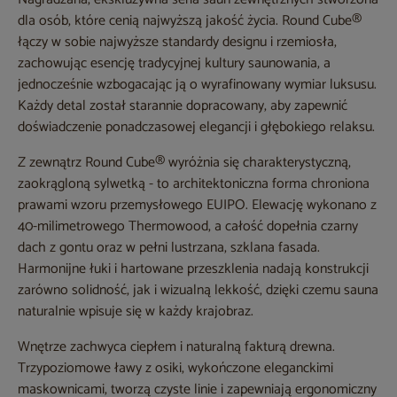
dla osób, które cenią najwyższą jakość życia. Round Cube®
łączy w sobie najwyższe standardy designu i rzemiosła,
zachowując esencję tradycyjnej kultury saunowania, a
jednocześnie wzbogacając ją o wyrafinowany wymiar luksusu.
Każdy detal został starannie dopracowany, aby zapewnić
doświadczenie ponadczasowej elegancji i głębokiego relaksu.
Z zewnątrz Round Cube® wyróżnia się charakterystyczną,
zaokrągloną sylwetką - to architektoniczna forma chroniona
prawami wzoru przemysłowego EUIPO. Elewację wykonano z
40-milimetrowego Thermowood, a całość dopełnia czarny
dach z gontu oraz w pełni lustrzana, szklana fasada.
Harmonijne łuki i hartowane przeszklenia nadają konstrukcji
zarówno solidność, jak i wizualną lekkość, dzięki czemu sauna
naturalnie wpisuje się w każdy krajobraz.
Wnętrze zachwyca ciepłem i naturalną fakturą drewna.
Trzypoziomowe ławy z osiki, wykończone eleganckimi
maskownicami, tworzą czyste linie i zapewniają ergonomiczny