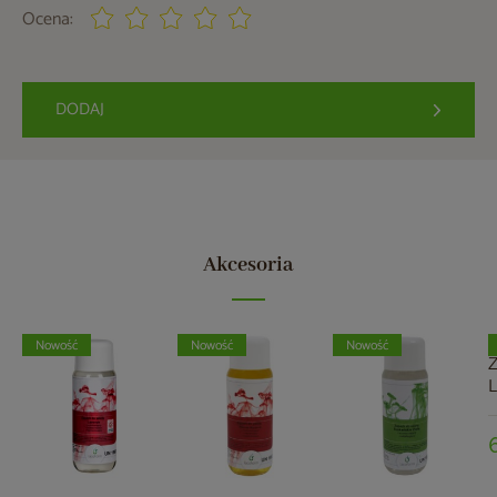
Ocena:
DODAJ
Akcesoria
Nowość
Nowość
Nowość
Z
L
s