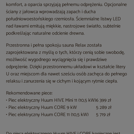
komfort, a oparcia sprzyjają pełnemu odprężeniu. Opcjonalne
ściany z jałowca wprowadzają zapach i ducha
południowoestońskiego rzemiosła. Ściemnialne listwy LED
nad ławami emitują miękkie, nastrojowe światło, subtelnie
podkreślając naturalne odcienie drewna.
Przestronna i pełna spokoju sauna Relax została
zaprojektowana z myślą o tych, którzy cenią sobie swobodę,
możliwość wygodnego wyciągnięcia się i prawdziwe
odprężenie. Dzięki przestronnemu układowi w kształcie litery
U oraz miejscom dla nawet sześciu osób zachęca do pełnego
relaksu i zanurzenia się w cichym i kojącym rytmie ciepła.
Rekomendowane piece:
• Piec elektryczny Huum HIVE Mini 11 (10,5 kW)
6 399 zł
• Piec elektryczny Huum CORE 9 kW
5 289 zł
• Piec elektryczny Huum CORE 11 (10,5 kW)
5 719 zł
Do pieca elektrycznego Huum HIVE i CORE konieczne jest