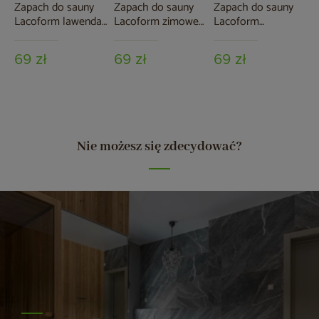
Zapach do sauny
Zapach do sauny
Zapach do sauny
Lacoform lawenda
Lacoform zimowe
Lacoform
250 ml
marzenie 250 ml
toskańskie zioła
250 ml
69 zł
69 zł
69 zł
Nie możesz się zdecydować?