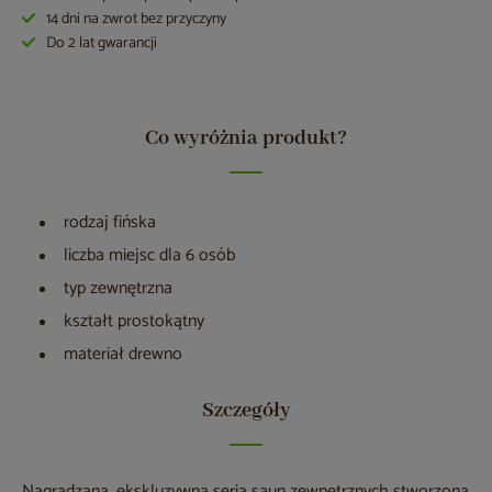
14 dni na zwrot bez przyczyny
Do 2 lat gwarancji
Co wyróżnia produkt?
rodzaj fińska
liczba miejsc dla 6 osób
typ zewnętrzna
kształt prostokątny
materiał drewno
Szczegóły
Nagradzana, ekskluzywna seria saun zewnętrznych stworzona