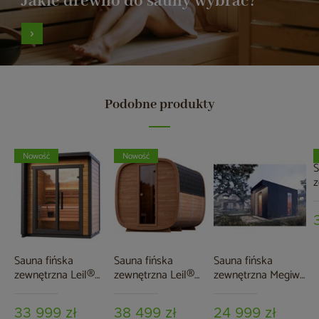
Jakie drewno do sauny wybrać?
Podobne produkty
Nowość
Nowość
S
z
S
C
Sauna fińska
Sauna fińska
Sauna fińska
zewnętrzna Leil®
zewnętrzna Leil®
zewnętrzna Megiw
Saunas Patio XXS
Saunas Dice Dual
Musta
3-osobowa
4-osobowa
33 999 zł
38 499 zł
24 999 zł