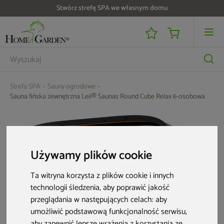
Stwórz strefę SPA we własnym domu
Do 25 000 zł zwrotu na kartę i raty RRSO 0%
Strefa SPA
Sauny ogrodowe
Sauna fińska zewnętrzna Leil® Saunas Round Cube Relax 6-osobowa
Używamy plików cookie
Ta witryna korzysta z plików cookie i innych
technologii śledzenia, aby poprawić jakość
przeglądania w następujących celach:
aby
umożliwić podstawową funkcjonalność serwisu
,
aby zapewnić lepsze wrażenia z korzystania ze