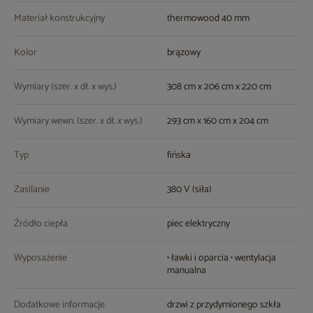
Materiał konstrukcyjny
thermowood 40 mm
Kolor
brązowy
Wymiary (szer. x dł. x wys.)
308 cm x 206 cm x 220 cm
Wymiary wewn. (szer. x dł. x wys.)
293 cm x 160 cm x 204 cm
Typ
fińska
Zasilanie
380 V (siła)
Źródło ciepła
piec elektryczny
Wyposażenie
• ławki i oparcia • wentylacja
manualna
Dodatkowe informacje
drzwi z przydymionego szkła