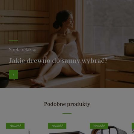
Strefa relaksu
Jakie drewno do sauny wybrać?
Podobne produkty
Nowość
Nowość
Nowość
S