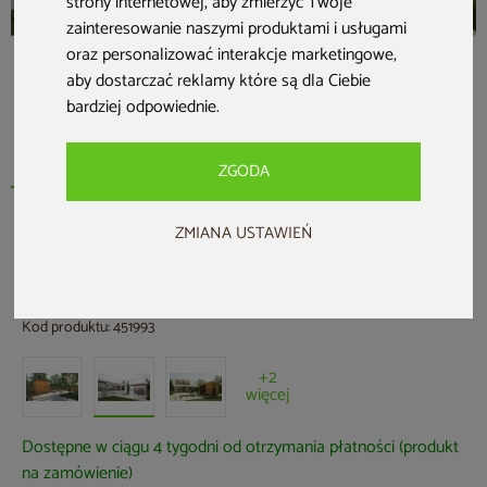
strony internetowej
,
aby zmierzyć Twoje
zainteresowanie naszymi produktami i usługami
oraz personalizować interakcje marketingowe
,
aby dostarczać reklamy które są dla Ciebie
bardziej odpowiednie
.
ZGODA
ZMIANA USTAWIEŃ
Megiw
Sauna fińska zewnętrzna Megiw
Magnolia
Kod produktu: 451993
+2
więcej
Dostępne w ciągu 4 tygodni od otrzymania płatności (produkt
na zamówienie)