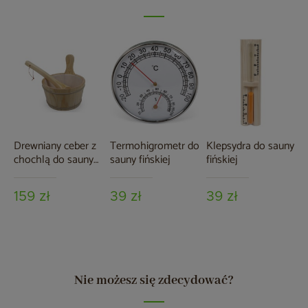
Drewniany ceber z
Termohigrometr do
Klepsydra do sauny
chochlą do sauny
sauny fińskiej
fińskiej
fińskiej
159 zł
39 zł
39 zł
Nie możesz się zdecydować?