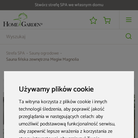
Stwórz strefę SPA we własnym domu
Do 25 000 zł zwrotu na kartę i raty RRSO 0%
Strefa SPA
Sauny ogrodowe
Sauna fińska zewnętrzna Megiw Magnolia
Używamy plików cookie
Ta witryna korzysta z plików cookie i innych
technologii śledzenia, aby poprawić jakość
przeglądania w następujących celach:
aby
umożliwić podstawową funkcjonalność serwisu
,
aby zapewnić lepsze wrażenia z korzystania ze