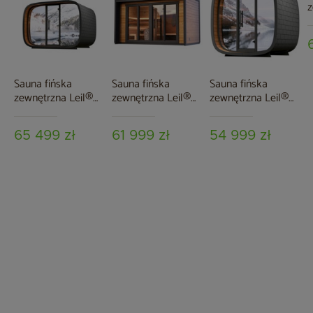
z
S
R
Sauna fińska
Sauna fińska
Sauna fińska
zewnętrzna Leil®
zewnętrzna Leil®
zewnętrzna Leil®
Saunas Round Cube
Saunas Patio L 5-
Saunas Round Cube
Single 2.4 7-
osobowa
Mini 2.4 5-osobowa
65 499 zł
61 999 zł
54 999 zł
osobowa