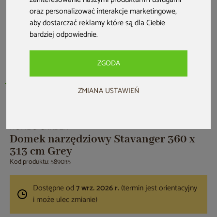
oraz personalizować interakcje marketingowe
,
aby dostarczać reklamy które są dla Ciebie
bardziej odpowiednie
.
ZGODA
ZMIANA USTAWIEŃ
Bestseller
HOME & GARDEN
Domek narzędziowy Stavanger 360 x
313 cm Grey
Kod produktu: 589035
Dostępne od
7 wrz. 2026 r.
(termin jest orientacyjny
i może ulec zmianie)