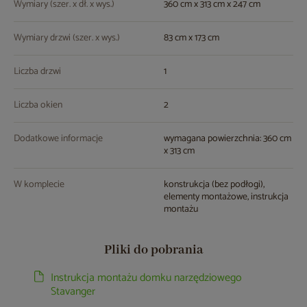
Wymiary (szer. x dł. x wys.)
360 cm x 313 cm x 247 cm
Wymiary drzwi (szer. x wys.)
83 cm x 173 cm
Liczba drzwi
1
Liczba okien
2
Dodatkowe informacje
wymagana powierzchnia: 360 cm
x 313 cm
W komplecie
konstrukcja (bez podłogi),
elementy montażowe, instrukcja
montażu
Pliki do pobrania
Instrukcja montażu domku narzędziowego
Stavanger