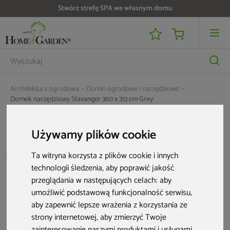
Stwórz strefę SPA we własnym domu
Architektura ogrodowa
Domki ogrodowe i narzędziowe
Domek narzędziowy Stavanger 360 x 313 cm Grey
Używamy plików cookie
Ta witryna korzysta z plików cookie i innych
technologii śledzenia, aby poprawić jakość
przeglądania w następujących celach:
aby
umożliwić podstawową funkcjonalność serwisu
,
aby zapewnić lepsze wrażenia z korzystania ze
strony internetowej
,
aby zmierzyć Twoje
zainteresowanie naszymi produktami i usługami