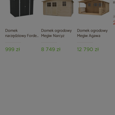
n
H
c
3
Domek
Domek ogrodowy
Domek ogrodowy
narzędziowy Forde
Megiw Narcyz
Megiw Agawa
239 x 184 cm Grey
999 zł
8 749 zł
12 790 zł