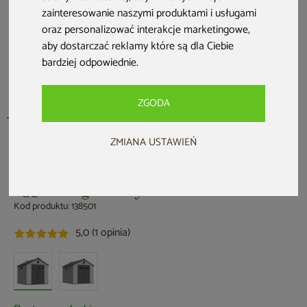
zainteresowanie naszymi produktami i usługami
oraz personalizować interakcje marketingowe
,
aby dostarczać reklamy które są dla Ciebie
bardziej odpowiednie
.
ZGODA
ZMIANA USTAWIEŃ
HOME & GARDEN
Domek narzędziowy Halmstad 239 x
239 cm Light Grey
Kod produktu: 138501
5,0 (1 opinia)