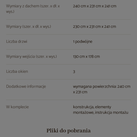
Wymiary z dachem (szer. x dł. x
240 cm x 231 cm x 241 cm
wys.)
Wymiary (szer. x dł. x wys.)
230 cm x 231 cm x 241 cm
Liczba drzwi
1 podwójne
Wymiary wejścia (szer. x wys.)
130 cm x 178 cm
Liczba okien
3
Dodatkowe informacje
wymagana powierzchnia: 240 cm
x 231 cm
W komplecie
konstrukcja, elementy
montażowe, instrukcja montażu
Pliki do pobrania