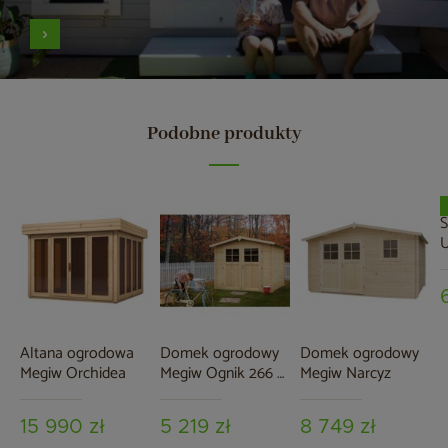
Podobne produkty
S
U
1
Altana ogrodowa
Domek ogrodowy
Domek ogrodowy
Megiw Orchidea
Megiw Ognik 266 x
Megiw Narcyz
266 cm
15 990 zł
5 219 zł
8 749 zł