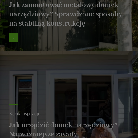
Jak zamontować metalowy domek
narzędziowy? Sprawdzone sposoby
na stabilną konstrukcję
Kącik inspiracji
Jak urządzić domek narzędziowy?
Najważniejsze zasady