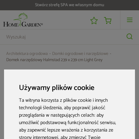
Stwórz strefę SPA we własnym domu
Do 25 000 zł zwrotu na kartę i raty RRSO 0%
Architektura ogrodowa
Domki ogrodowe i narzędziowe
Domek narzędziowy Halmstad 239 x 239 cm Light Grey
Używamy plików cookie
Ta witryna korzysta z plików cookie i innych
technologii śledzenia, aby poprawić jakość
przeglądania w następujących celach:
aby
umożliwić podstawową funkcjonalność serwisu
,
aby zapewnić lepsze wrażenia z korzystania ze
strony internetowej
,
aby zmierzyć Twoje