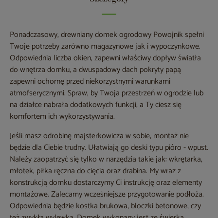
Ponadczasowy, drewniany domek ogrodowy Powojnik spełni
Twoje potrzeby zarówno magazynowe jak i wypoczynkowe.
Odpowiednia liczba okien, zapewni właściwy dopływ światła
do wnętrza domku, a dwuspadowy dach pokryty papą
zapewni ochornę przed niekorzystnymi warunkami
atmofserycznymi. Spraw, by Twoja przestrzeń w ogrodzie lub
na działce nabrała dodatkowych funkcji, a Ty ciesz się
komfortem ich wykorzystywania.
Jeśli masz odrobinę majsterkowicza w sobie, montaż nie
będzie dla Ciebie trudny. Ułatwiają go deski typu pióro - wpust.
Należy zaopatrzyć się tylko w narzędzia takie jak: wkrętarka,
młotek, piłka ręczna do cięcia oraz drabina. My wraz z
konstrukcją domku dostarczymy Ci instrukcję oraz elementy
montażowe. Zalecamy wcześniejsze przygotowanie podłoża.
Odpowiednia będzie kostka brukowa, bloczki betonowe, czy
też zwykła wylewka. Domek wykonany jest ze świerka