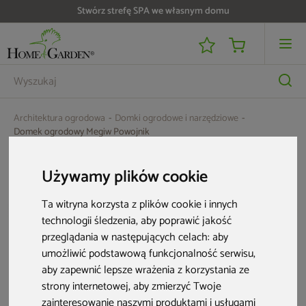
Stwórz strefę SPA we własnym domu
Architektura ogrodowa
Domki ogrodowe i narzędziowe
Domek ogrodowy Megiw Powojnik
Używamy plików cookie
Ta witryna korzysta z plików cookie i innych
technologii śledzenia, aby poprawić jakość
przeglądania w następujących celach:
aby
umożliwić podstawową funkcjonalność serwisu
,
aby zapewnić lepsze wrażenia z korzystania ze
strony internetowej
,
aby zmierzyć Twoje
zainteresowanie naszymi produktami i usługami