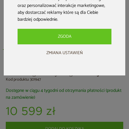
oraz personalizować interakcje marketingowe
,
aby dostarczać reklamy które są dla Ciebie
bardziej odpowiednie
.
ZGODA
ZMIANA USTAWIEŃ
Megiw
Domek ogrodowy Megiw Powojnik
Kod produktu: 301947
Dostępne w ciągu 4 tygodni od otrzymania płatności (produkt
na zamówienie)
10 599 zł
DODAJ DO KOSZYKA