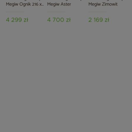
Megiw Ognik 216 x
Megiw Aster
Megiw Zimowit
216 cm
4 299 zł
4 700 zł
2 169 zł