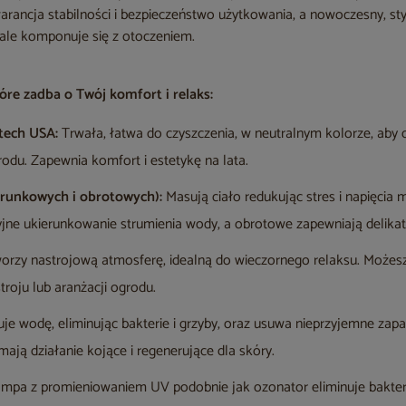
arancja stabilności i bezpieczeństwo użytkowania, a nowoczesny, st
le komponuje się z otoczeniem.
re zadba o Twój komfort i relaks:
stech USA:
Trwała, łatwa do czyszczenia, w neutralnym kolorze, aby
rodu. Zapewnia komfort i estetykę na lata.
erunkowych i obrotowych):
Masują ciało redukując stres i napięcia
jne ukierunkowanie strumienia wody, a obrotowe zapewniają delikat
rzy nastrojową atmosferę, idealną do wieczornego relaksu. Możesz
roju lub aranżacji ogrodu.
e wodę, eliminując bakterie i grzyby, oraz usuwa nieprzyjemne zapa
ją działanie kojące i regenerujące dla skóry.
ampa z promieniowaniem UV podobnie jak ozonator eliminuje bakteri