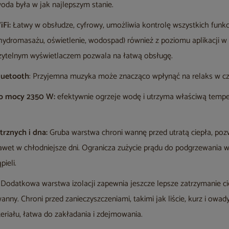
oda była w jak najlepszym stanie.
Fi:
Łatwy w obsłudze, cyfrowy, umożliwia kontrolę wszystkich funkc
ydromasażu, oświetlenie, wodospad) również z poziomu aplikacji w te
czytelnym wyświetlaczem pozwala na łatwą obsługę.
luetooth
: Przyjemna muzyka może znacząco wpłynąć na relaks w cza
o mocy 2350 W:
efektywnie ogrzeje wodę i utrzyma właściwą tempe
trznych i dna:
Gruba warstwa chroni wannę przed utratą ciepła, pozw
 nawet w chłodniejsze dni. Ogranicza zużycie prądu do podgrzewania
ieli.
Dodatkowa warstwa izolacji zapewnia jeszcze lepsze zatrzymanie ci
anny. Chroni przed zanieczyszczeniami, takimi jak liście, kurz i owa
iału, łatwa do zakładania i zdejmowania.