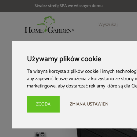
Stwórz strefę SPA we własnym domu
Szczegóły
Opinie
Akcesoria
HOME & GARDEN
Strefa SPA
Wanny ogrodowe
Wanna og
Używamy plików cookie
Ta witryna korzysta z plików cookie i innych technolog
aby zapewnić lepsze wrażenia z korzystania ze strony 
marketingowe
,
aby dostarczać reklamy które są dla Ci
ZGODA
ZMIANA USTAWIEŃ