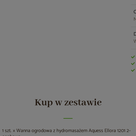
O
N
W
Kup w zestawie
1 szt. × Wanna ogrodowa z hydromasażem Aquess Ellora 1201 2-