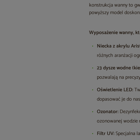
konstrukcja wanny to gw
powyższy model doskona
Wyposażenie wanny, któ
Niecka z akrylu Ari
różnych aranżacji og
23 dysze wodne (ki
pozwalają na precyzy
Oświetlenie LED:
Two
dopasować je do nast
Ozonator:
Dezynfekuj
ozonowanej wodzie ma
Filtr UV:
Specjalna l