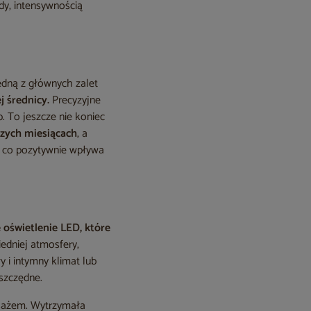
dy, intensywnością
edną z głównych zalet
 średnicy.
Precyzyjne
. To jeszcze nie koniec
zych miesiącach
, a
, co pozytywnie wpływa
oświetlenie LED, które
edniej atmosfery,
ły i intymny klimat lub
oszczędne.
asażem. Wytrzymała