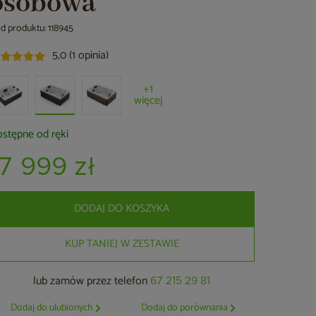
osobowa
d produktu: 118945
5,0 (1 opinia)
+1
więcej
stępne od ręki
17 999 zł
DODAJ DO KOSZYKA
KUP TANIEJ W ZESTAWIE
lub zamów przez telefon
67 215 29 81
Dodaj do ulubionych
Dodaj do porównania