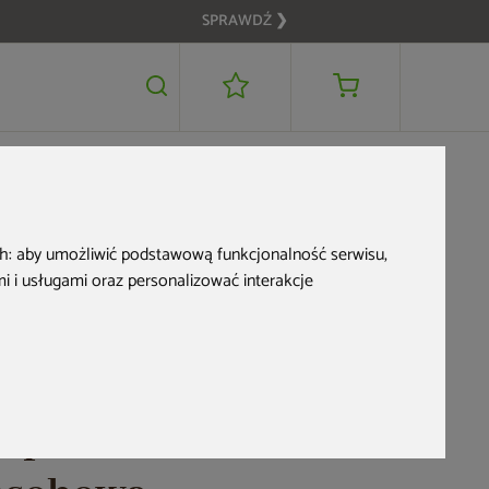
SPRAWDŹ ❯
17 999 zł
DODAJ DO KOSZYKA
Zwrot na kartę
ch:
aby umożliwić podstawową funkcjonalność serwisu
,
 i usługami oraz personalizować interakcje
Wanna ogrodowa z
hydromasażem
Aquess Ellora 1201 2-