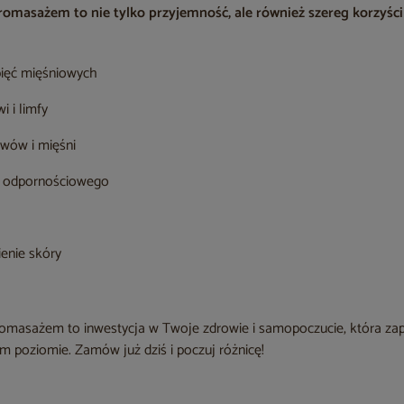
romasażem to nie tylko przyjemność, ale również szereg korzyści
pięć mięśniowych
i i limfy
awów i mięśni
 odpornościowego
ienie skóry
asażem to inwestycja w Twoje zdrowie i samopoczucie, która zape
m poziomie. Zamów już dziś i poczuj różnicę!