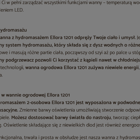
i Ci w pełni zarządzać wszystkimi funkcjami wanny – temperaturą wo
leniem LED.
hydromasażu
 wanna z hydromasażem Ellora 1201
odpręży Twoje ciało i umysł.
J
 system hydromasażu, który składa się z dysz wodnych o różnej
we i masują różne partie ciała, począwszy od szyi aż po palce u stóp
podgrzewacz pozwoli Ci korzystać z kąpieli nawet w chłodniejs
technologii,
wanna ogrodowa Ellora 1201
zużywa niewiele energii
a.
e w wannie ogrodowej Ellora 1201
romasażem 2-osobowa Ellora 1201
jest wyposażona w podwodne 
ksacyjne.
Zmienne barwy oświetlenia umożliwiają stworzenie odpowi
piele.
Możesz dostosować barwy światła do nastroju
, tworząc ciep
ę. Oświetlenie składające się z niewielkich diod jest również energo
unkcjonalna, trwała i prosta w obsłudze jest nasza wanna z hydrom