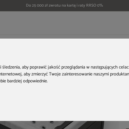
Do 25 000 zł zwrotu na kartę i raty RRSO 0%
rodowa z hydromasażem Aquess Ellora 1201 2-osobowa
ii śledzenia, aby poprawić jakość przeglądania w następujących cela
internetowej
,
aby zmierzyć Twoje zainteresowanie naszymi produktami
ebie bardziej odpowiednie
.