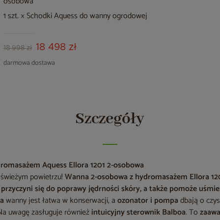
osobowa
1 szt. × Schodki Aquess do wanny ogrodowej
18 498 zł
18 998 zł
darmowa dostawa
Szczegóły
romasażem Aquess Ellora 1201 2-osobowa
 świeżym powietrzu!
Wanna 2-osobowa z hydromasażem Ellora 120
 przyczyni się do poprawy jędrności skóry, a także pomoże uśmie
ka
wanny jest łatwa w konserwacji, a
ozonator i pompa
dbają o czy
 Na uwagę zasługuje również
intuicyjny sterownik Balboa
. To
zaawa