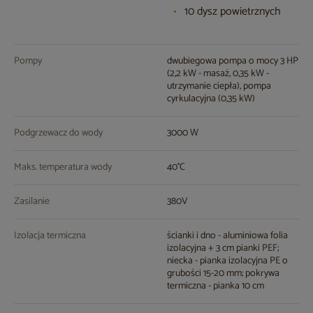
10 dysz powietrznych
Pompy
dwubiegowa pompa o mocy 3 HP
(2,2 kW - masaż, 0,35 kW -
utrzymanie ciepła), pompa
cyrkulacyjna (0,35 kW)
Podgrzewacz do wody
3000 W
Maks. temperatura wody
40°C
Zasilanie
380V
Izolacja termiczna
ścianki i dno - aluminiowa folia
izolacyjna + 3 cm pianki PEF;
niecka - pianka izolacyjna PE o
grubości 15-20 mm; pokrywa
termiczna - pianka 10 cm