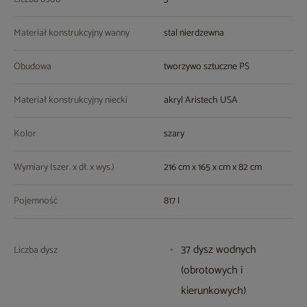
Materiał konstrukcyjny wanny
stal nierdzewna
Obudowa
tworzywo sztuczne PS
Materiał konstrukcyjny niecki
akryl Aristech USA
Kolor
szary
Wymiary (szer. x dł. x wys.)
216 cm x 165 x cm x 82 cm
Pojemność
817 l
37 dysz wodnych
Liczba dysz
(obrotowych i
kierunkowych)