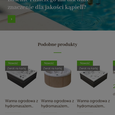
znaczenie dla jakości kąpieli?
Podobne produkty
Nowość
Nowość
Nowość
W
Zwrot na kartę
Zwrot na kartę
Zwrot na kartę
A
3
d
Wanna ogrodowa z
Wanna ogrodowa z
Wanna ogrodowa z
hydromasażem
hydromasażem
hydromasażem
Aquess Lunari 5202
Aquess Recharge
Aquess Lunari 5102