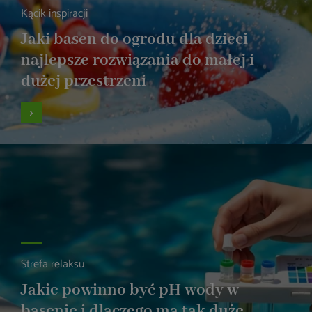
Kącik inspiracji
Jaki basen do ogrodu dla dzieci –
najlepsze rozwiązania do małej i
dużej przestrzeni
Strefa relaksu
Jakie powinno być pH wody w
basenie i dlaczego ma tak duże