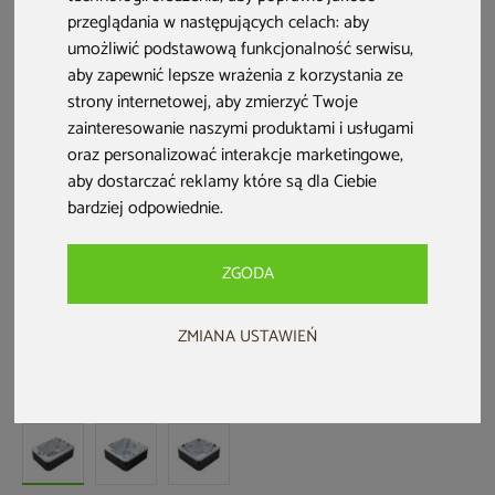
przeglądania w następujących celach:
aby
umożliwić podstawową funkcjonalność serwisu
,
aby zapewnić lepsze wrażenia z korzystania ze
strony internetowej
,
aby zmierzyć Twoje
zainteresowanie naszymi produktami i usługami
oraz personalizować interakcje marketingowe
,
aby dostarczać reklamy które są dla Ciebie
bardziej odpowiednie
.
Nowość
Zwrot na kartę
ZGODA
ZMIANA USTAWIEŃ
Wanna ogrodowa z hydromasażem
Aquess Nevara 2752 3-osobowa
Kod produktu: 274195