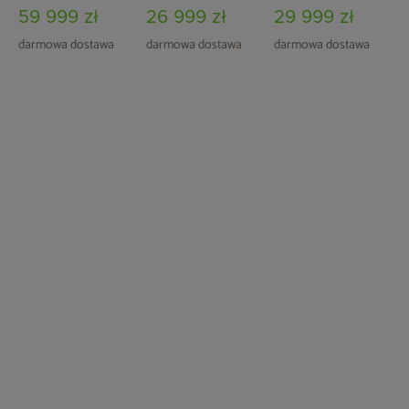
4-osobowa
3101 7-osobowa
5-osobowa
59 999 zł
26 999 zł
29 999 zł
darmowa dostawa
darmowa dostawa
darmowa dostawa