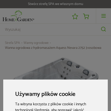
Do 25 000 zł zwrotu na kartę i raty RRSO 0%
Strefa SPA
Wanny ogrodowe
Wanna ogrodowa z hydromasażem Aquess Nevara 2752 3-osobowa
Używamy plików cookie
Ta witryna korzysta z plików cookie i innych
technologii śledzenia, aby poprawić jakość