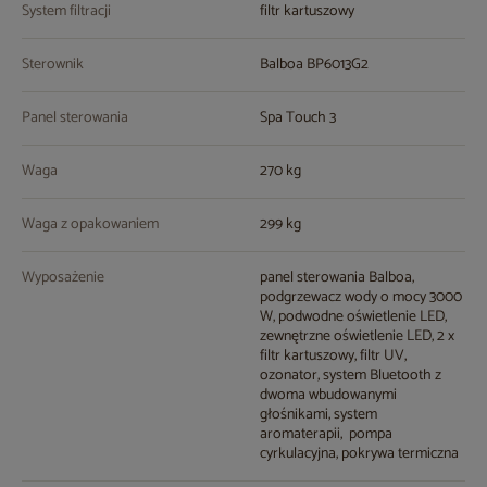
System filtracji
filtr kartuszowy
Sterownik
Balboa BP6013G2
Panel sterowania
Spa Touch 3
Waga
270 kg
Waga z opakowaniem
299 kg
Wyposażenie
panel sterowania Balboa,
podgrzewacz wody o mocy 3000
W, podwodne oświetlenie LED,
zewnętrzne oświetlenie LED, 2 x
filtr kartuszowy, filtr UV,
ozonator, system Bluetooth z
dwoma wbudowanymi
głośnikami, system
aromaterapii, pompa
cyrkulacyjna, pokrywa termiczna