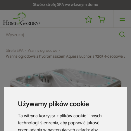
Do 25 000 zł zwrotu na kartę i raty RRSO 0%
Strefa SPA
Wanny ogrodowe
Wanna ogrodowa z hydromasażem Aquess Euphoria 7203 4-osobowa Sterl
Używamy plików cookie
Ta witryna korzysta z plików cookie i innych
technologii śledzenia, aby poprawić jakość
przeglądania w następujących celach:
aby