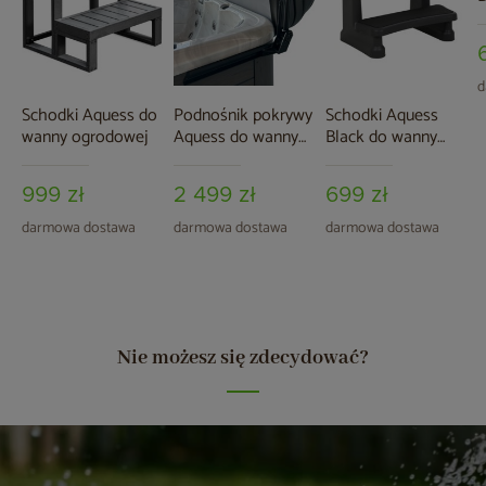
o
d
Schodki Aquess do
Podnośnik pokrywy
Schodki Aquess
wanny ogrodowej
Aquess do wanny
Black do wanny
ogrodowej
ogrodowej
999 zł
2 499 zł
699 zł
darmowa dostawa
darmowa dostawa
darmowa dostawa
Nie możesz się zdecydować?