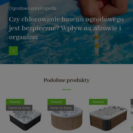
Ogrodowa encyklopedia
Czy chlorowanie basenu ogrodowego
jest bezpieczne? Wpływ na zdrowie i
organizm
Podobne produkty
Nowość
Nowość
Nowość
W
Zwrot na kartę
Zwrot na kartę
A