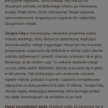
precyzyjnie regulować, dostosowując siłę masażu do
aktualnych potrzeb, od delikatnego relaksu po intensywną
terapię. Dzięki temu, Strefa Intensywnej Terapii zapewnia
spersonalizowane, terapeutyczne wsparcie dla najbardziej
obciążonych mięśni.
Terapia Falą
to innowacyjny i niezwykle przyjemny rodzaj
masażu wodnego, który dostarcza dynamiczne, wędrujące
doznania wzdłuż całego kręgosłupa. Masaż ten ma charakter
progresywny: rozpoczyna się delikatnie w dolnej części pleców
(odcinku lędźwiowym) i powoli, miarowo przesuwa się w górę,
docierając aż do ramion i szyi. To unikalne działanie imituje
uczucie, jakby wałek delikatnie i płynnie przesuwał się w górę i
w dół pleców. Taki jednostajny ruch skutecznie rozluźnia
napięte mięśnie, pobudza krążenie i zapewnia kompleksowe
odprężenie na dużej powierzchni ciała. W efekcie, Terapia Falą
oferuje ciągłą, relaksującą sekwencję, która pomaga pozbyć
się napięć kumulujących się od lędźwi aż po kark.
Masaż strumieniem wody.
Wyobraź sobie, że zanurzasz się w