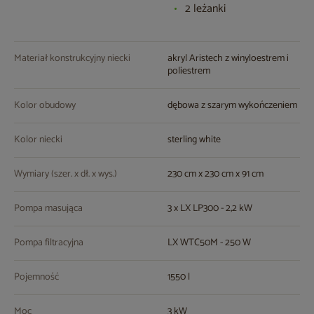
2 leżanki
Materiał konstrukcyjny niecki
akryl Aristech z winyloestrem i
poliestrem
Kolor obudowy
dębowa z szarym wykończeniem
Kolor niecki
sterling white
Wymiary (szer. x dł. x wys.)
230 cm x 230 cm x 91 cm
Pompa masująca
3 x LX LP300 - 2,2 kW
Pompa filtracyjna
LX WTC50M - 250 W
Pojemność
1550 l
Moc
3 kW