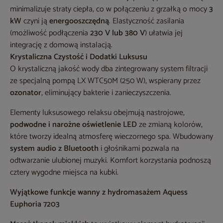
minimalizuje straty ciepła, co w połączeniu z grzałką o mocy
3
kW
czyni ją
energooszczędną
. Elastyczność zasilania
(możliwość podłączenia
230 V lub 380 V
) ułatwia jej
integrację z domową instalacją.
Krystaliczna Czystość i Dodatki Luksusu
O krystaliczną jakość wody dba zintegrowany system filtracji
ze specjalną pompą LX WTC50M (250 W), wspierany przez
ozonator
, eliminujący bakterie i zanieczyszczenia.
Elementy luksusowego relaksu obejmują nastrojowe,
podwodne i narożne oświetlenie LED
ze zmianą kolorów,
które tworzy idealną atmosferę wieczornego spa. Wbudowany
system audio z Bluetooth
i głośnikami pozwala na
odtwarzanie ulubionej muzyki. Komfort korzystania podnoszą
cztery wygodne miejsca na kubki.
Wyjątkowe funkcje wanny z hydromasażem Aquess
Euphoria 7203