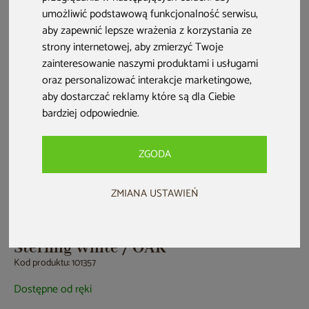
umożliwić podstawową funkcjonalność serwisu
,
aby zapewnić lepsze wrażenia z korzystania ze
strony internetowej
,
aby zmierzyć Twoje
zainteresowanie naszymi produktami i usługami
oraz personalizować interakcje marketingowe
,
aby dostarczać reklamy które są dla Ciebie
bardziej odpowiednie
.
ZGODA
Nowość
Zwrot na kartę
ZMIANA USTAWIEŃ
Wanna ogrodowa z hydromasażem
Aquess Euphoria 7203 4-osobowa
Sterling White / OAK
Kod produktu: 101357
Dostępne od ręki