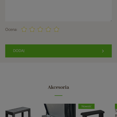
Ocena:
DODAJ
Akcesoria
Nowość
S
B