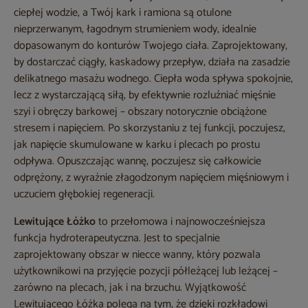
ciepłej wodzie, a Twój kark i ramiona są otulone
nieprzerwanym, łagodnym strumieniem wody, idealnie
dopasowanym do konturów Twojego ciała. Zaprojektowany,
by dostarczać ciągły, kaskadowy przepływ, działa na zasadzie
delikatnego masażu wodnego. Ciepła woda spływa spokojnie,
lecz z wystarczającą siłą, by efektywnie rozluźniać mięśnie
szyi i obręczy barkowej – obszary notorycznie obciążone
stresem i napięciem. Po skorzystaniu z tej funkcji, poczujesz,
jak napięcie skumulowane w karku i plecach po prostu
odpływa. Opuszczając wannę, poczujesz się całkowicie
odprężony, z wyraźnie złagodzonym napięciem mięśniowym i
uczuciem głębokiej regeneracji.
Lewitujące Łóżko
to przełomowa i najnowocześniejsza
funkcja hydroterapeutyczna. Jest to specjalnie
zaprojektowany obszar w niecce wanny, który pozwala
użytkownikowi na przyjęcie pozycji półleżącej lub leżącej –
zarówno na plecach, jak i na brzuchu. Wyjątkowość
Lewitującego Łóżka polega na tym, że dzięki rozkładowi