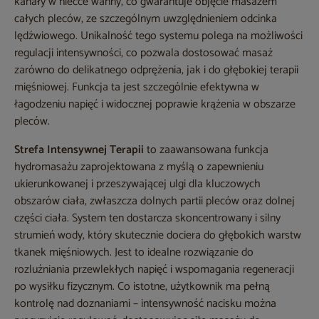
kanały w niecce wanny, co gwarantuje objęcie masażem
całych pleców, ze szczególnym uwzględnieniem odcinka
lędźwiowego. Unikalność tego systemu polega na możliwości
regulacji intensywności, co pozwala dostosować masaż
zarówno do delikatnego odprężenia, jak i do głębokiej terapii
mięśniowej. Funkcja ta jest szczególnie efektywna w
łagodzeniu napięć i widocznej poprawie krążenia w obszarze
pleców.
Strefa Intensywnej Terapii
to zaawansowana funkcja
hydromasażu zaprojektowana z myślą o zapewnieniu
ukierunkowanej i przeszywającej ulgi dla kluczowych
obszarów ciała, zwłaszcza dolnych partii pleców oraz dolnej
części ciała. System ten dostarcza skoncentrowany i silny
strumień wody, który skutecznie dociera do głębokich warstw
tkanek mięśniowych. Jest to idealne rozwiązanie do
rozluźniania przewlekłych napięć i wspomagania regeneracji
po wysiłku fizycznym. Co istotne, użytkownik ma pełną
kontrolę nad doznaniami – intensywność nacisku można