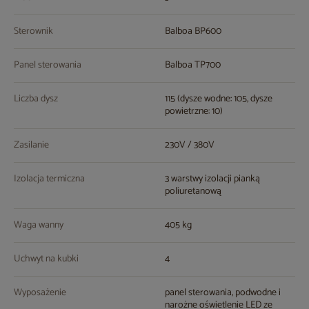
Sterownik
Balboa BP600
Panel sterowania
Balboa TP700
Liczba dysz
115 (dysze wodne: 105, dysze
powietrzne: 10)
Zasilanie
230V / 380V
Izolacja termiczna
3 warstwy izolacji pianką
poliuretanową
Waga wanny
405 kg
Uchwyt na kubki
4
Wyposażenie
panel sterowania, podwodne i
narożne oświetlenie LED ze