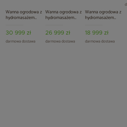
d
Wanna ogrodowa z
Wanna ogrodowa z
Wanna ogrodowa z
hydromasażem
hydromasażem
hydromasażem
Aquess Nevara
Aquess Recharge
Aquess Zenya 1201
3752 5-osobowa
3101 7-osobowa
Grey / Brown 3-
30 999 zł
26 999 zł
18 999 zł
Sterling White /
osobowa
OAK
darmowa dostawa
darmowa dostawa
darmowa dostawa