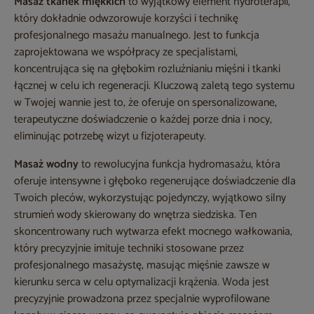
Masaż tkanek miękkich
to wyjątkowy element hydroterapii,
który dokładnie odwzorowuje korzyści i technikę
profesjonalnego masażu manualnego. Jest to funkcja
zaprojektowana we współpracy ze specjalistami,
koncentrująca się na głębokim rozluźnianiu mięśni i tkanki
łącznej w celu ich regeneracji. Kluczową zaletą tego systemu
w Twojej wannie jest to, że oferuje on spersonalizowane,
terapeutyczne doświadczenie o każdej porze dnia i nocy,
eliminując potrzebę wizyt u fizjoterapeuty.
Masaż wodny
to rewolucyjna funkcja hydromasażu, która
oferuje intensywne i głęboko regenerujące doświadczenie dla
Twoich pleców, wykorzystując pojedynczy, wyjątkowo silny
strumień wody skierowany do wnętrza siedziska. Ten
skoncentrowany ruch wytwarza efekt mocnego wałkowania,
który precyzyjnie imituje techniki stosowane przez
profesjonalnego masażystę, masując mięśnie zawsze w
kierunku serca w celu optymalizacji krążenia. Woda jest
precyzyjnie prowadzona przez specjalnie wyprofilowane