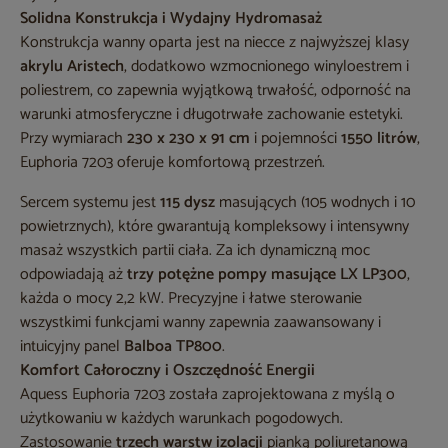
Solidna Konstrukcja i Wydajny Hydromasaż
Konstrukcja wanny oparta jest na niecce z najwyższej klasy
akrylu Aristech
, dodatkowo wzmocnionego winyloestrem i
poliestrem, co zapewnia wyjątkową trwałość, odporność na
warunki atmosferyczne i długotrwałe zachowanie estetyki.
Przy wymiarach
230 x 230 x 91 cm
i pojemności
1550 litrów
,
Euphoria 7203 oferuje komfortową przestrzeń.
Sercem systemu jest
115 dysz
masujących (105 wodnych i 10
powietrznych), które gwarantują kompleksowy i intensywny
masaż wszystkich partii ciała. Za ich dynamiczną moc
odpowiadają aż
trzy potężne pompy masujące LX LP300
,
każda o mocy 2,2 kW. Precyzyjne i łatwe sterowanie
wszystkimi funkcjami wanny zapewnia zaawansowany i
intuicyjny panel
Balboa TP800
.
Komfort Całoroczny i Oszczędność Energii
Aquess Euphoria 7203 została zaprojektowana z myślą o
użytkowaniu w każdych warunkach pogodowych.
Zastosowanie
trzech warstw izolacji
pianką poliuretanową