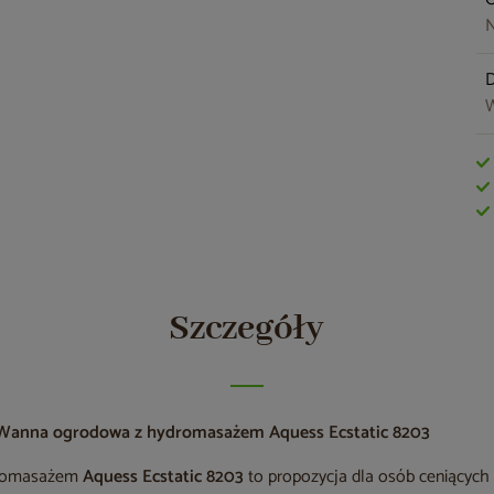
N
W
Szczegóły
Wanna ogrodowa z hydromasażem Aquess Ecstatic 8203
dromasażem
Aquess Ecstatic 8203
to propozycja dla osób ceniących l