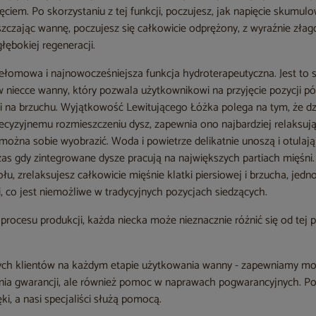
ęciem. Po skorzystaniu z tej funkcji, poczujesz, jak napięcie skumul
zczając wannę, poczujesz się całkowicie odprężony, z wyraźnie zł
ębokiej regeneracji.
ełomowa i najnowocześniejsza funkcja hydroterapeutyczna. Jest to s
niecce wanny, który pozwala użytkownikowi na przyjęcie pozycji pół
 i na brzuchu. Wyjątkowość Lewitującego Łóżka polega na tym, że dz
precyzyjnemu rozmieszczeniu dysz, zapewnia ono najbardziej relaksu
 można sobie wyobrazić. Woda i powietrze delikatnie unoszą i otulają
as gdy zintegrowane dysze pracują na największych partiach mięśni.
ołu, zrelaksujesz całkowicie mięśnie klatki piersiowej i brzucha, jed
co jest niemożliwe w tradycyjnych pozycjach siedzących.
procesu produkcji, każda niecka może nieznacznie różnić się od tej 
zych klientów na każdym etapie użytkowania wanny - zapewniamy mo
nia gwarancji, ale również pomoc w naprawach pogwarancyjnych. P
i, a nasi specjaliści służą pomocą.