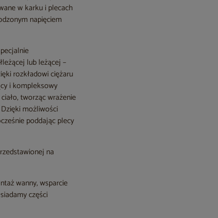
owane w karku i plecach
agodzonym napięciem
pecjalnie
leżącej lub leżącej –
ięki rozkładowi ciężaru
jący i kompleksowy
 ciało, tworząc wrażenie
 Dzięki możliwości
nocześnie poddając plecy
przedstawionej na
ntaż wanny, wsparcie
osiadamy części