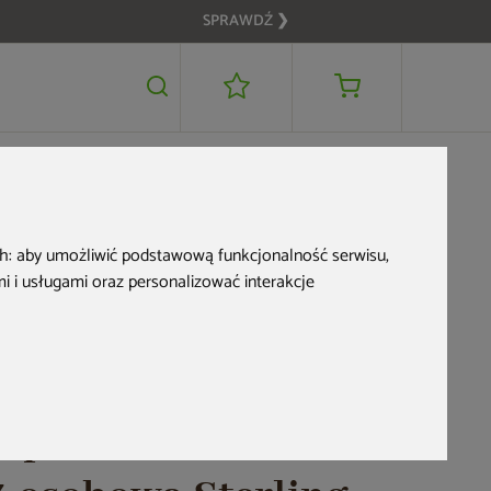
SPRAWDŹ ❯
52 999 zł
DODAJ DO KOSZYKA
03 7-osobowa Sterling White / OAK
Nowość
Zwrot na kartę
ch:
aby umożliwić podstawową funkcjonalność serwisu
,
 i usługami oraz personalizować interakcje
Wanna ogrodowa z
hydromasażem
Aquess Ecstatic 8203