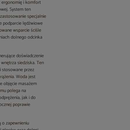
ć ergonomię i komfort
owej. System ten
zastosowanie specjalnie
we podparcie lędźwiowe
lowane wsparcie ściśle
śniach dolnego odcinka
enerujące doświadczenie
 wnętrza siedziska. Ten
ki stosowane przez
rążenia. Woda jest
uje objęcie masażem
emu polega na
prężenia, jak i do
docznej poprawie
 o zapewnieniu