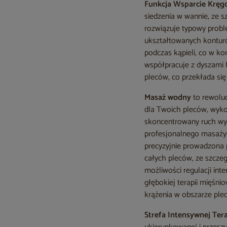
Funkcja Wsparcie Kręg
siedzenia w wannie, ze s
rozwiązuje typowy probl
ukształtowanych konturó
podczas kąpieli, co w ko
współpracuje z dyszami 
pleców, co przekłada się
Masaż wodny
to rewolu
dla Twoich pleców, wyko
skoncentrowany ruch wyt
profesjonalnego masażys
precyzyjnie prowadzona 
całych pleców, ze szcz
możliwości regulacji in
głębokiej terapii mięśni
krążenia w obszarze ple
Strefa Intensywnej Ter