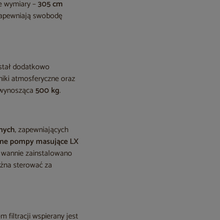
że wymiary –
305 cm
apewniają swobodę
ostał dodatkowo
niki atmosferyczne oraz
a wynosząca
500 kg
.
znych
, zapewniających
żne pompy masujące LX
w wannie zainstalowano
żna sterować za
filtracji wspierany jest