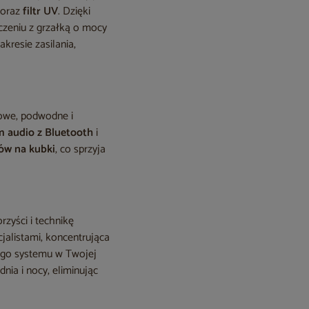
oraz
filtr UV
. Dzięki
ączeniu z grzałką o mocy
kresie zasilania,
jowe, podwodne i
m audio z Bluetooth
i
ów na kubki
, co sprzyja
zyści i technikę
alistami, koncentrująca
 tego systemu w Twojej
nia i nocy, eliminując