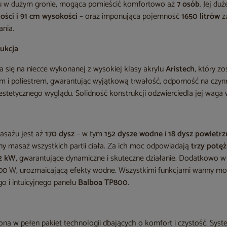
su w dużym gronie, mogąca pomieścić komfortowo aż
7 osób
. Jej du
ości i 91 cm wysokości
– oraz imponująca pojemność
1650 litrów
z
ania.
rukcja
a się na niecce wykonanej z wysokiej klasy akrylu
Aristech
, który z
 i poliestrem, gwarantując wyjątkową trwałość, odporność na czyn
estetycznego wyglądu. Solidność konstrukcji odzwierciedla jej wag
asażu jest aż
170 dysz
– w tym
152 dysze wodne
i
18 dysz powietr
y masaż wszystkich partii ciała. Za ich moc odpowiadają
trzy potę
,2 kW
, gwarantujące dynamiczne i skuteczne działanie. Dodatkowo 
0 W, urozmaicającą efekty wodne. Wszystkimi funkcjami wanny mo
i intuicyjnego panelu
Balboa TP800
.
 w pełen pakiet technologii dbających o komfort i czystość. System 