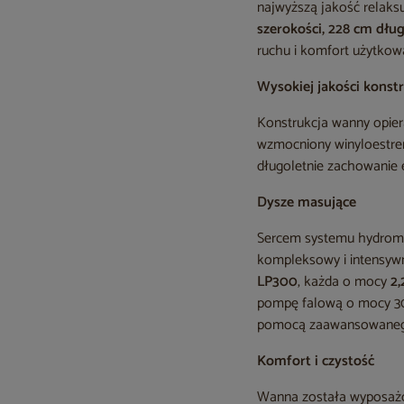
najwyższą jakość relak
szerokości, 228 cm dług
ruchu i komfort użytkow
Wysokiej jakości konst
Konstrukcja wanny opier
wzmocniony winyloestrem
długoletnie zachowanie 
Dysze masujące
Sercem systemu hydrom
kompleksowy i intensywn
LP300
, każda o mocy
2
pompę falową o mocy 30
pomocą zaawansowanego 
Komfort i czystość
Wanna została wyposażona