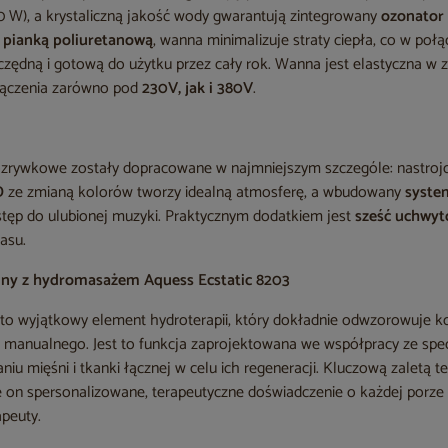
0 W), a krystaliczną jakość wody gwarantują zintegrowany
ozonator
ji pianką poliuretanową
, wanna minimalizuje straty ciepła, co w poł
zędną i gotową do użytku przez cały rok. Wanna jest elastyczna w za
łączenia zarówno pod
230V, jak i 380V
.
rozrywkowe zostały dopracowane w najmniejszym szczególe: nastro
D
ze zmianą kolorów tworzy idealną atmosferę, a wbudowany
syste
tęp do ulubionej muzyki. Praktycznym dodatkiem jest
sześć uchwyt
zasu.
ny z hydromasażem Aquess Ecstatic 8203
to wyjątkowy element hydroterapii, który dokładnie odwzorowuje kor
manualnego. Jest to funkcja zaprojektowana we współpracy ze specj
aniu mięśni i tkanki łącznej w celu ich regeneracji. Kluczową zaletą
je on spersonalizowane, terapeutyczne doświadczenie o każdej porze d
apeuty.