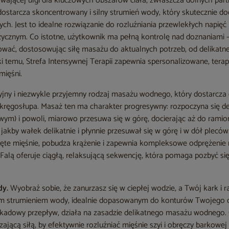
wającej ulgi dla kluczowych obszarów ciała, zwłaszcza dolnych parti
 dostarcza skoncentrowany i silny strumień wody, który skutecznie do
ch. Jest to idealne rozwiązanie do rozluźniania przewlekłych napię
izycznym. Co istotne, użytkownik ma pełną kontrolę nad doznaniami 
ować, dostosowując siłę masażu do aktualnych potrzeb, od delikatn
ki temu, Strefa Intensywnej Terapii zapewnia spersonalizowane, tera
mięśni.
jny i niezwykle przyjemny rodzaj masażu wodnego, który dostarcza
kręgosłupa. Masaż ten ma charakter progresywny: rozpoczyna się del
ym) i powoli, miarowo przesuwa się w górę, docierając aż do ramion 
, jakby wałek delikatnie i płynnie przesuwał się w górę i w dół pleców
pięte mięśnie, pobudza krążenie i zapewnia kompleksowe odprężenie 
a Falą oferuje ciągłą, relaksującą sekwencję, która pomaga pozbyć s
dy.
Wyobraź sobie, że zanurzasz się w ciepłej wodzie, a Twój kark i 
m strumieniem wody, idealnie dopasowanym do konturów Twojego c
askadowy przepływ, działa na zasadzie delikatnego masażu wodnego.
zającą siłą, by efektywnie rozluźniać mięśnie szyi i obręczy barkowej