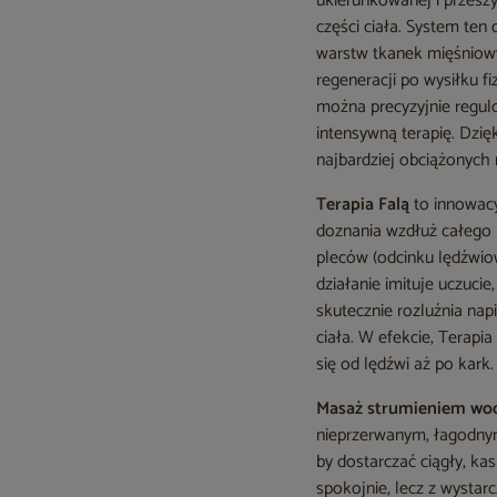
ukierunkowanej i przeszy
części ciała. System ten
warstw tkanek mięśniowy
regeneracji po wysiłku f
można precyzyjnie regul
intensywną terapię. Dzię
najbardziej obciążonych 
Terapia Falą
to innowacy
doznania wzdłuż całego 
pleców (odcinku lędźwiow
działanie imituje uczucie
skutecznie rozluźnia na
ciała. W efekcie, Terapi
się od lędźwi aż po kark.
Masaż strumieniem wo
nieprzerwanym, łagodny
by dostarczać ciągły, k
spokojnie, lecz z wystarc