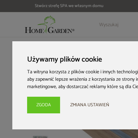
Stwórz strefę SPA we własnym domu
Szczegóły
Opinie
Akcesoria
HOME & GARDEN
Strefa SPA
Wanny ogrodowe
Podgrze
Używamy plików cookie
Ta witryna korzysta z plików cookie i innych technolog
aby zapewnić lepsze wrażenia z korzystania ze strony 
marketingowe
,
aby dostarczać reklamy które są dla Ci
ZGODA
ZMIANA USTAWIEŃ