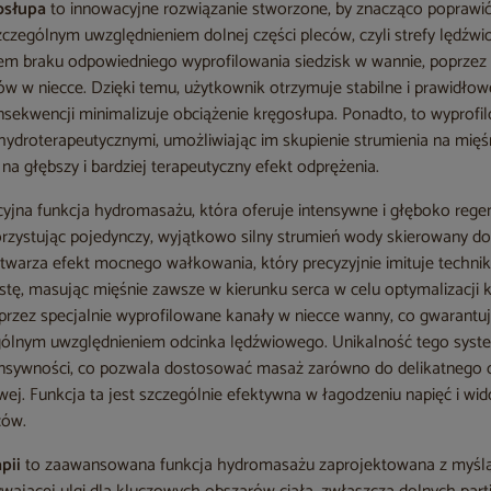
osłupa
to innowacyjne rozwiązanie stworzone, by znacząco poprawi
zczególnym uwzględnieniem dolnej części pleców, czyli strefy lędźwi
em braku odpowiedniego wyprofilowania siedzisk w wannie, poprzez 
w w niecce. Dzięki temu, użytkownik otrzymuje stabilne i prawidło
nsekwencji minimalizuje obciążenie kręgosłupa. Ponadto, to wyprofi
hydroterapeutycznymi, umożliwiając im skupienie strumienia na mię
 na głębszy i bardziej terapeutyczny efekt odprężenia.
cyjna funkcja hydromasażu, która oferuje intensywne i głęboko reg
rzystując pojedynczy, wyjątkowo silny strumień wody skierowany do
warza efekt mocnego wałkowania, który precyzyjnie imituje techni
tę, masując mięśnie zawsze w kierunku serca w celu optymalizacji k
przez specjalnie wyprofilowane kanały w niecce wanny, co gwarant
ególnym uwzględnieniem odcinka lędźwiowego. Unikalność tego syst
tensywności, co pozwala dostosować masaż zarówno do delikatnego od
owej. Funkcja ta jest szczególnie efektywna w łagodzeniu napięć i wi
ców.
apii
to zaawansowana funkcja hydromasażu zaprojektowana z myślą