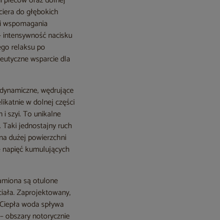
i pleców oraz dolnej
ciera do głębokich
ć i wspomagania
– intensywność nacisku
ego relaksu po
peutyczne wsparcie dla
 dynamiczne, wędrujące
ikatnie w dolnej części
i szyi. To unikalne
. Taki jednostajny ruch
na dużej powierzchni
ię napięć kumulujących
ramiona są otulone
iała. Zaprojektowany,
 Ciepła woda spływa
 – obszary notorycznie