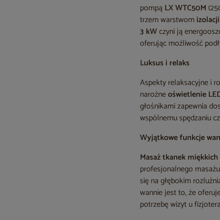
pompą
LX WTC50M
(25
trzem warstwom
izolac
3 kW
czyni ją energooszc
oferując możliwość pod
Luksus i relaks
Aspekty relaksacyjne i 
narożne
oświetlenie LE
głośnikami zapewnia dos
wspólnemu spędzaniu c
Wyjątkowe funkcje wan
Masaż tkanek miękkich
profesjonalnego masażu 
się na głębokim rozluźni
wannie jest to, że oferu
potrzebę wizyt u fizjoter