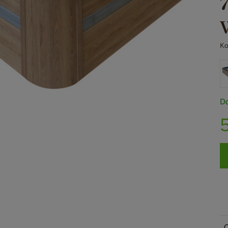
Ko
Do
O