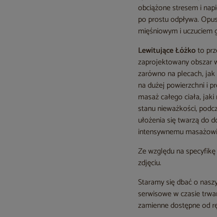
obciążone stresem i napi
po prostu odpływa. Opus
mięśniowym i uczuciem gł
Lewitujące Łóżko
to prz
zaprojektowany obszar w 
zarówno na plecach, jak
na dużej powierzchni i 
masaż całego ciała, jaki
stanu nieważkości, podcz
ułożenia się twarzą do d
intensywnemu masażowi, 
Ze względu na specyfikę 
zdjęciu.
Staramy się dbać o nas
serwisowe w czasie trwa
zamienne dostępne od ręk