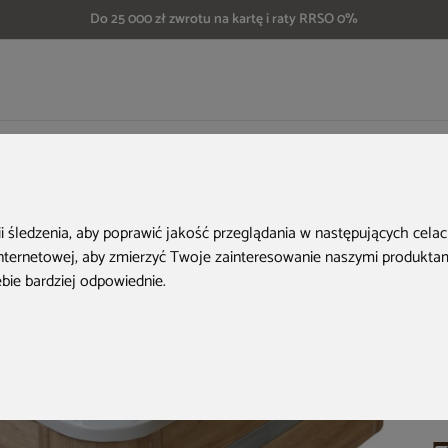
Do 25 000 zł zwrotu na kartę i raty RRSO 0%
wane wanny ogrodowe
Wanna ogrodowa z hydromasażem Aquess Ecstatic 82
ii śledzenia, aby poprawić jakość przeglądania w następujących cela
internetowej
,
aby zmierzyć Twoje zainteresowanie naszymi produktami
ebie bardziej odpowiednie
.