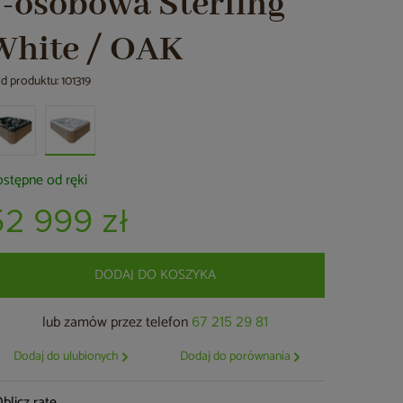
7-osobowa Sterling
White / OAK
d produktu: 101319
stępne od ręki
52 999 zł
DODAJ DO KOSZYKA
lub zamów przez telefon
67 215 29 81
Dodaj do ulubionych
Dodaj do porównania
blicz ratę