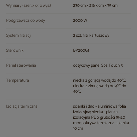
Wymiary (szer. x dł. x wys.)
230 cm x 216 x cm x 75 cm
Podgrzewacz do wody
2000 W
System filtracji
2 szt. filtr kartuszowy
Sterownik
BP200G1
Panel sterowania
dotykowy panel Spa Touch 3
Temperatura
niecka z gorącą wodą do 40°C;
niecka z zimną wodą od 4°C do
40°C
Izolacja termiczna
ścianki i dno - aluminiowa folia
izolacyjna; niecka - pianka
izolacyjna PE o grubości 15-20
mm; pokrywa termiczna - pianka
10 cm