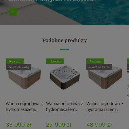
Podobne produkty
Nowość
Nowość
Nowość
W
Zwrot na kartę
Zwrot na kartę
A
3
S
d
Wanna ogrodowa z
Wanna ogrodowa z
Wanna ogrodowa z
hydromasażem
hydromasażem
hydromasażem
Aquess Pleasure
Aquess Zenya 5202
Aquess Felicity
5202 5-osobowa
Grey / Brown 5-
7202 5-osobowa
33 999 zł
27 999 zł
48 999 zł
Sterling White /
osobowa
Sterling White /