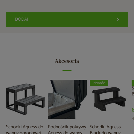
DODAJ
Akcesoria
Nowość
S
B
o
d
Schodki Aquess do
Podnośnik pokrywy
Schodki Aquess
wanny ogrodowej
Aquess do wanny
Black do wanny