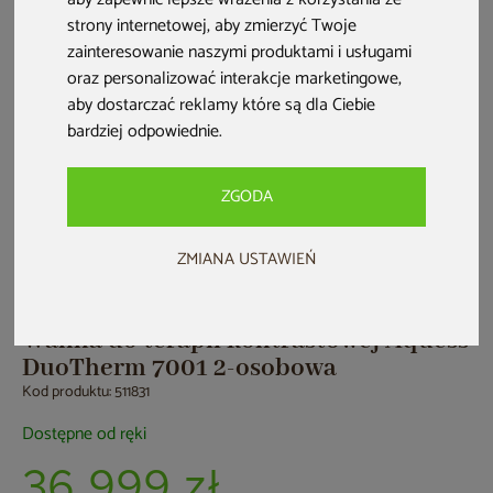
strony internetowej
,
aby zmierzyć Twoje
zainteresowanie naszymi produktami i usługami
oraz personalizować interakcje marketingowe
,
aby dostarczać reklamy które są dla Ciebie
bardziej odpowiednie
.
ZGODA
Zwrot na kartę
ZMIANA USTAWIEŃ
Wanna do terapii kontrastowej Aquess
DuoTherm 7001 2-osobowa
Kod produktu: 511831
Dostępne od ręki
36 999 zł