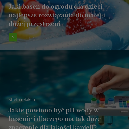
Jaki basen do ogrodu dla dzieci –
najlepsze rozwiązania do małej i
dużej przestrzeni
Strefa relaksu
Jakie powinno być pH wody w
basenie i dlaczego ma tak duże
znaczenie dla jakości kąpieli?