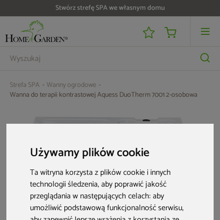
Do 25 000 zł zwrotu na kartę i raty RRSO 0%
Strefa SPA
Wanny ogrodowe
Wanna do terapii kontrastowej Aquess DuoTherm 7001 2-osobowa
Używamy plików cookie
Ta witryna korzysta z plików cookie i innych
technologii śledzenia, aby poprawić jakość
przeglądania w następujących celach:
aby
umożliwić podstawową funkcjonalność serwisu
,
aby zapewnić lepsze wrażenia z korzystania ze