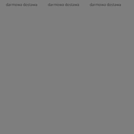
OAK
OAK
darmowa dostawa
darmowa dostawa
darmowa dostawa