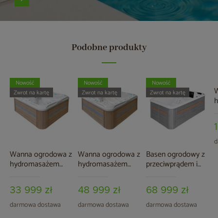
Podobne produkty
Nowość
Nowość
Nowość
W
Zwrot na kartę
Zwrot na kartę
Zwrot na kartę
A
2
d
Wanna ogrodowa z
Wanna ogrodowa z
Basen ogrodowy z
hydromasażem
hydromasażem
przeciwprądem i
Aquess Pleasure
Aquess Euphoria
hydromasażem
5202 5-osobowa
7203 4-osobowa
Aquess Aquatic 1
33 999 zł
48 999 zł
68 999 zł
Sterling White /
Sterling White /
400 x 228 cm
OAK
OAK
Sterling White /
darmowa dostawa
darmowa dostawa
darmowa dostawa
Grey