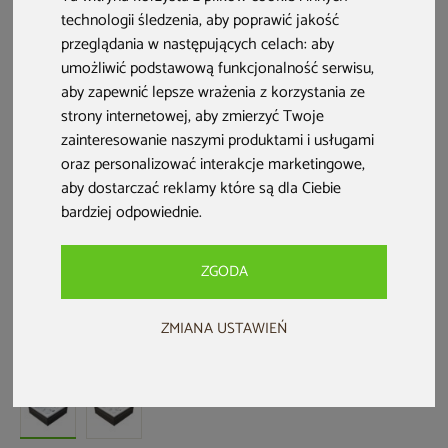
technologii śledzenia, aby poprawić jakość
przeglądania w następujących celach:
aby
umożliwić podstawową funkcjonalność serwisu
,
aby zapewnić lepsze wrażenia z korzystania ze
strony internetowej
,
aby zmierzyć Twoje
zainteresowanie naszymi produktami i usługami
oraz personalizować interakcje marketingowe
,
aby dostarczać reklamy które są dla Ciebie
bardziej odpowiednie
.
Bestseller
Nowość
Zwrot na kartę
ZGODA
Wanna ogrodowa z hydromasażem
ZMIANA USTAWIEŃ
Aquess Lunari 3101 3-osobowa
Kod produktu: 315972