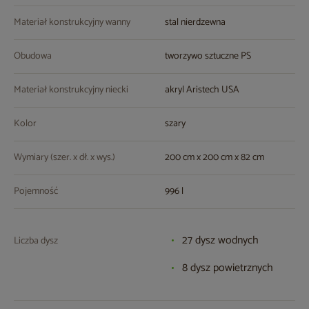
Materiał konstrukcyjny wanny
stal nierdzewna
Obudowa
tworzywo sztuczne PS
Materiał konstrukcyjny niecki
akryl Aristech USA
Kolor
szary
Wymiary (szer. x dł. x wys.)
200 cm x 200 cm x 82 cm
Pojemność
996 l
27 dysz wodnych
Liczba dysz
8 dysz powietrznych