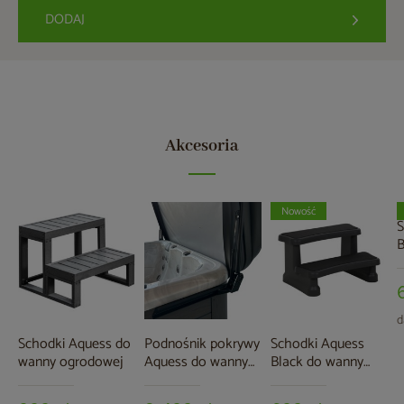
DODAJ
Akcesoria
Nowość
S
B
o
d
Schodki Aquess do
Podnośnik pokrywy
Schodki Aquess
wanny ogrodowej
Aquess do wanny
Black do wanny
ogrodowej
ogrodowej