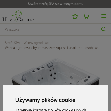
Do 25 000 zł zwrotu na kartę i raty RRSO 0%
Strefa SPA
Wanny ogrodowe
Wanna ogrodowa z hydromasażem Aquess Lunari 3101 3-osobowa
Używamy plików cookie
Ta witryna korzysta z plików cookie i innych