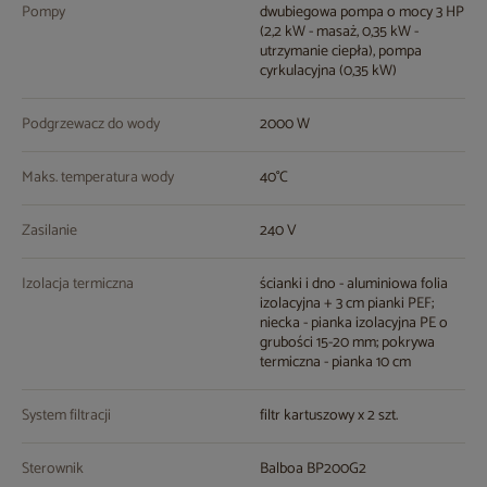
Pompy
dwubiegowa pompa o mocy 3 HP
(2,2 kW - masaż, 0,35 kW -
utrzymanie ciepła), pompa
cyrkulacyjna (0,35 kW)
Podgrzewacz do wody
2000 W
Maks. temperatura wody
40°C
Zasilanie
240 V
Izolacja termiczna
ścianki i dno - aluminiowa folia
izolacyjna + 3 cm pianki PEF;
niecka - pianka izolacyjna PE o
grubości 15-20 mm; pokrywa
termiczna - pianka 10 cm
System filtracji
filtr kartuszowy x 2 szt.
Sterownik
Balboa BP200G2