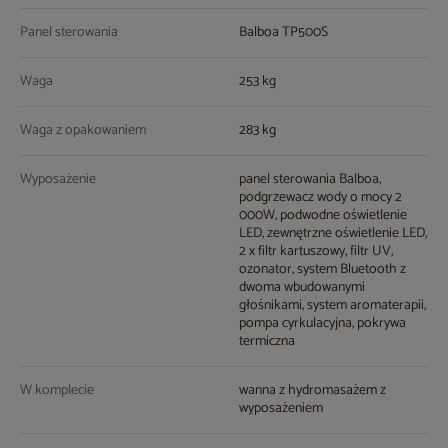
Panel sterowania
Balboa TP500S
Waga
253 kg
Waga z opakowaniem
283 kg
Wyposażenie
panel sterowania Balboa,
podgrzewacz wody o mocy 2
000W, podwodne oświetlenie
LED, zewnętrzne oświetlenie LED,
2 x filtr kartuszowy, filtr UV,
ozonator, system Bluetooth z
dwoma wbudowanymi
głośnikami, system aromaterapii,
pompa cyrkulacyjna, pokrywa
termiczna
W komplecie
wanna z hydromasażem z
wyposażeniem