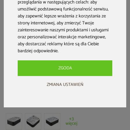
przeglądania w następujących celach:
aby
umożliwić podstawową funkcjonalność serwisu
,
aby zapewnić lepsze wrażenia z korzystania ze
strony internetowej
,
aby zmierzyć Twoje
zainteresowanie naszymi produktami i usługami
oraz personalizować interakcje marketingowe
,
aby dostarczać reklamy które są dla Ciebie
bardziej odpowiednie
.
ZGODA
Wanna ogrodowa z hydromasażem
ZMIANA USTAWIEŃ
Aquess Zenya 22501
Kod produktu: 184927
5,0 (3 opinie)
+3
więcej