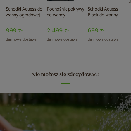
d
Schodki Aquess do
Podnośnik pokrywy
Schodki Aquess
wanny ogrodowej
do wanny
Black do wanny
ogrodowej Aquess
ogrodowej
999 zł
2 499 zł
699 zł
darmowa dostawa
darmowa dostawa
darmowa dostawa
Nie możesz się zdecydować?