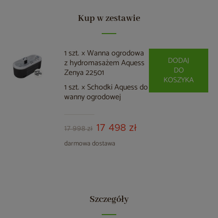
Kup w zestawie
1 szt. × Wanna ogrodowa
DODAJ
z hydromasażem Aquess
DO
Zenya 22501
KOSZYKA
1 szt. × Schodki Aquess do
wanny ogrodowej
17 498 zł
17 998 zł
darmowa dostawa
Szczegóły