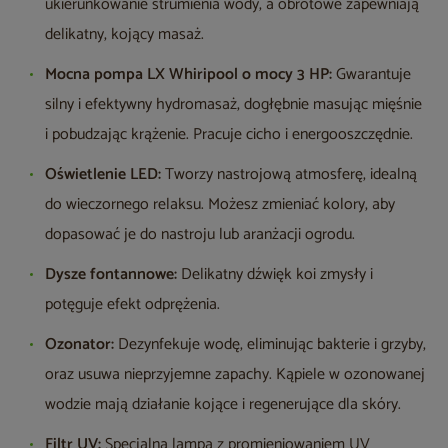
ukierunkowanie strumienia wody, a obrotowe zapewniają
delikatny, kojący masaż.
Mocna pompa LX Whiripool o mocy 3 HP:
Gwarantuje
silny i efektywny hydromasaż, dogłębnie masując mięśnie
i pobudzając krążenie. Pracuje cicho i energooszczędnie.
Oświetlenie LED:
Tworzy nastrojową atmosferę, idealną
do wieczornego relaksu. Możesz zmieniać kolory, aby
dopasować je do nastroju lub aranżacji ogrodu.
Dysze fontannowe:
Delikatny dźwięk koi zmysły i
potęguje efekt odprężenia.
Ozonator:
Dezynfekuje wodę, eliminując bakterie i grzyby,
oraz usuwa nieprzyjemne zapachy. Kąpiele w ozonowanej
wodzie mają działanie kojące i regenerujące dla skóry.
Filtr UV:
Specjalna lampa z promieniowaniem UV