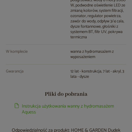
podgrzewacz wody o mocy 2000
W, podwodne oświetlenie LED ze
zmianą kolorów, system filtracji,
ozonator, regulator powietrza,
zawór do wody, odpływ 3/4 cala,
dysze fontannowe, głośniki z
systemem BT, filtr UV, pokrywa
termiczna
W komplecie
wanna z hydromasażem z
wyposażeniem
Gwarancja
12 lat - konstrukcja, 7 lat - akryl, 3
lata - dysze
Pliki do pobrania
Instrukcja użytkowania wanny z hydromasażem
Aquess
Odpowiedzialność za produkt: HOME & GARDEN Dudek