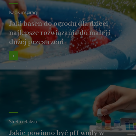
Kącik inspiracji
Jaki basen do ogrodu dla dzieci –
najlepsze rozwiązania do małej i
dużej przestrzeni
Strefa relaksu
Jakie powinno być pH wody w