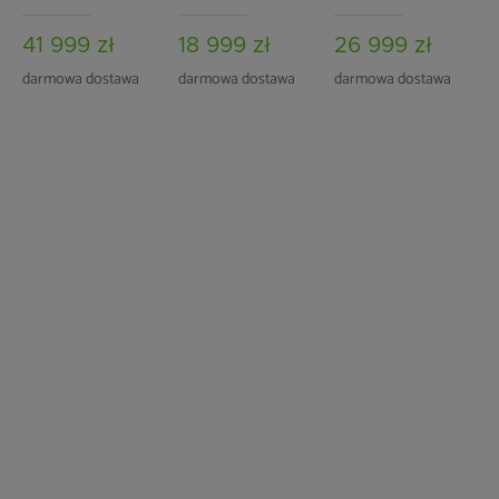
Aquess Devotion
Aquess Zenya 1201
Aquess Recharge
7202 5-osobowa
Grey / Brown 3-
3101 7-osobowa
41 999 zł
18 999 zł
26 999 zł
osobowa
Sterling White /
OAK
darmowa dostawa
darmowa dostawa
darmowa dostawa