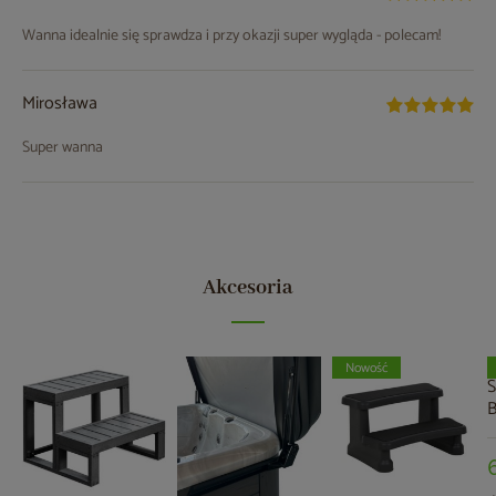
Wanna idealnie się sprawdza i przy okazji super wygląda - polecam!
Mirosława
Super wanna
Akcesoria
Nowość
S
B
o