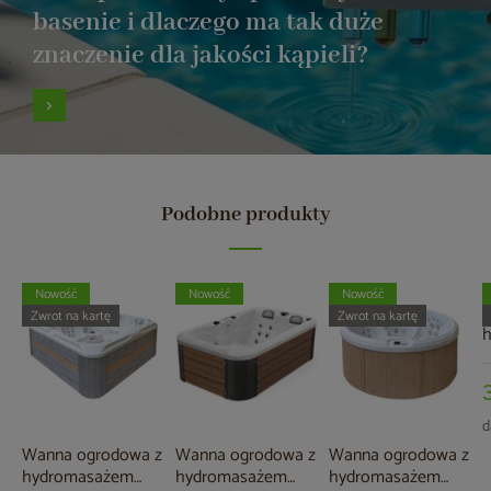
basenie i dlaczego ma tak duże
znaczenie dla jakości kąpieli?
Podobne produkty
Nowość
Nowość
Nowość
W
Zwrot na kartę
Zwrot na kartę
A
6
S
d
Wanna ogrodowa z
Wanna ogrodowa z
Wanna ogrodowa z
hydromasażem
hydromasażem
hydromasażem