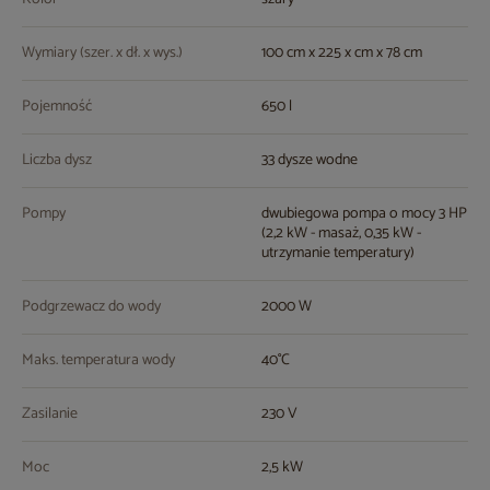
Wymiary (szer. x dł. x wys.)
100 cm x 225 x cm x 78 cm
Pojemność
650 l
Liczba dysz
33 dysze wodne
Pompy
dwubiegowa pompa o mocy 3 HP
(2,2 kW - masaż, 0,35 kW -
utrzymanie temperatury)
Podgrzewacz do wody
2000 W
Maks. temperatura wody
40°C
Zasilanie
230 V
Moc
2,5 kW