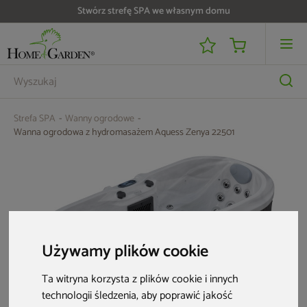
Do 25 000 zł zwrotu na kartę i raty RRSO 0%
Strefa SPA
Wanny ogrodowe
Wanna ogrodowa z hydromasażem Aquess Zenya 22501
Używamy plików cookie
Ta witryna korzysta z plików cookie i innych
technologii śledzenia, aby poprawić jakość