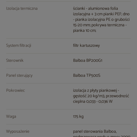
Izolacja termiczna
ścianki - alumionowa folia
izolacyjna + 3 cm pianki PEF; dno
- pianka izolacyjna PE o grubości
15-20 mm; pokrywa termiczna -
pianka 10 cm;
System filtracji
filtr kartuszowy
Sterownik
Balboa BP200G1
Panel sterujący
Balboa TP500S
Pokrowiec
izolacja z płyty piankowej -
gęstość 20 kg/m3, przewodność
cieplna 0,033 - 0,036 W
Waga
175 kg
Wyposażenie
panel sterowania Balboa,