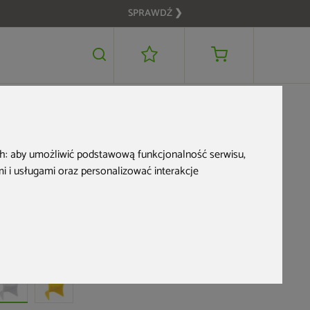
SPRAWDŹ ❯
579 zł
DODAJ DO KOSZYKA
ch:
aby umożliwić podstawową funkcjonalność serwisu
,
 i usługami oraz personalizować interakcje
Krzesło Siesta Bloom
White
d produktu: 575486