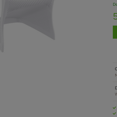
Do
O
N
W