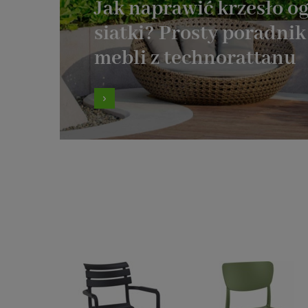
Jak naprawić krzesło o
siatki? Prosty poradni
mebli z technorattanu