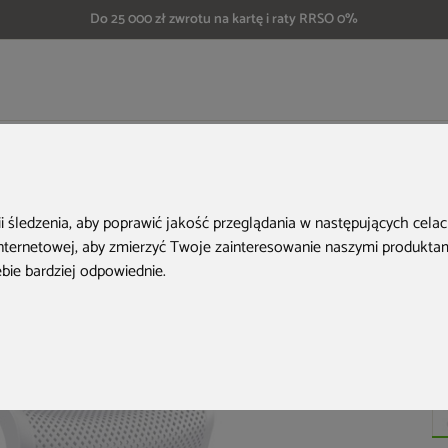
Do 25 000 zł zwrotu na kartę i raty RRSO 0%
esło Siesta Bloom White
ii śledzenia, aby poprawić jakość przeglądania w następujących cela
internetowej
,
aby zmierzyć Twoje zainteresowanie naszymi produktami
ebie bardziej odpowiednie
.
Ko