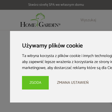
Stwórz strefę SPA we własnym domu
Szczegóły
Opinie
HOME & GARDEN
Meble dla biznesu
Krzesła HoReCa
Krz
Używamy plików cookie
Ta witryna korzysta z plików cookie i innych technolog
aby zapewnić lepsze wrażenia z korzystania ze strony 
marketingowe
,
aby dostarczać reklamy które są dla Ci
ZGODA
ZMIANA USTAWIEŃ