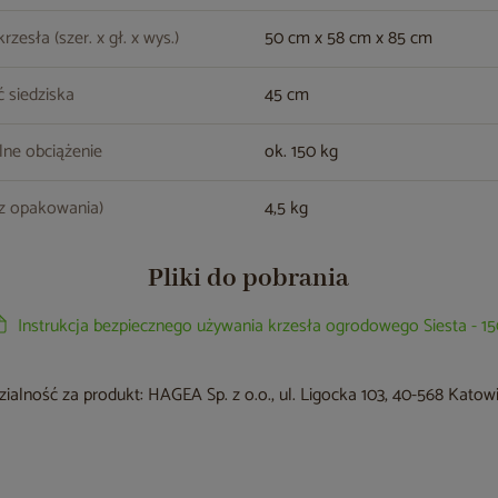
zesła (szer. x gł. x wys.)
50 cm x 58 cm x 85 cm
 siedziska
45 cm
ne obciążenie
ok. 150 kg
z opakowania)
4,5 kg
Pliki do pobrania
Instrukcja bezpiecznego używania krzesła ogrodowego Siesta - 1
alność za produkt: HAGEA Sp. z o.o., ul. Ligocka 103, 40-568 Katow