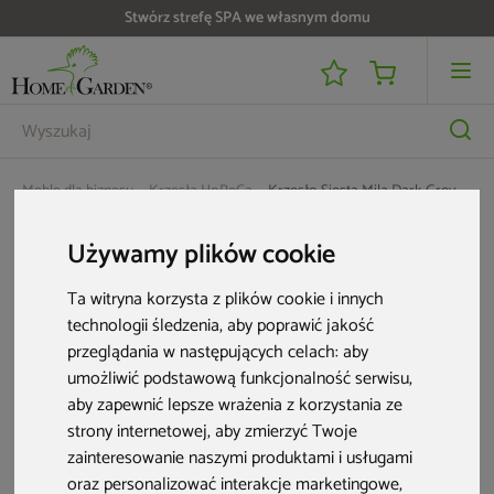
Stwórz strefę SPA we własnym domu
Meble dla biznesu
Krzesła HoReCa
Krzesło Siesta Mila Dark Grey
Używamy plików cookie
Ta witryna korzysta z plików cookie i innych
technologii śledzenia, aby poprawić jakość
przeglądania w następujących celach:
aby
umożliwić podstawową funkcjonalność serwisu
,
aby zapewnić lepsze wrażenia z korzystania ze
strony internetowej
,
aby zmierzyć Twoje
zainteresowanie naszymi produktami i usługami
oraz personalizować interakcje marketingowe
,