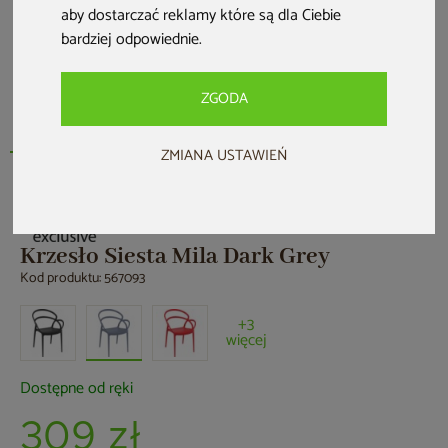
aby dostarczać reklamy które są dla Ciebie
bardziej odpowiednie
.
ZGODA
ZMIANA USTAWIEŃ
Krzesło Siesta Mila Dark Grey
Kod produktu: 567093
+3
więcej
Dostępne od ręki
309 zł