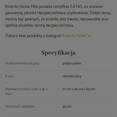
Krzesło Siesta Mila posiada certyfikat CATAS, co stanowi
gwarancję jakości i bezpieczeństwa użytkowania. Dzięki temu,
można być pewnym, że krzesło jest trwałe, niezawodne oraz
spełnia wszelkie normy bezpieczeństwa.
Zobacz inne produkty z kategorii
Krzesła HoReCa
.
Specyfikacja
Materiał konstrukcyjny
polipropylen
Kolor
ciemnoszary
Wymiary krzesła (szer. x gł. x
57 cm x 56 cm x 82 cm
wys.)
Wysokość siedziska
45 cm