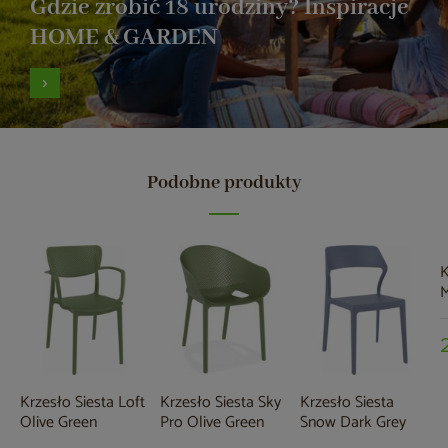
Gdzie zrobić 18 urodziny? Inspiracje
HOME & GARDEN
Podobne produkty
K
M
Krzesło Siesta Loft
Krzesło Siesta Sky
Krzesło Siesta
Olive Green
Pro Olive Green
Snow Dark Grey