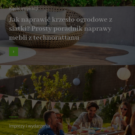
Kącik inspiracji
Jak naprawić krzesło ogrodowe z
siatki? Prosty poradnik naprawy
mebli z technorattanu
Imprezy i wydarzenia